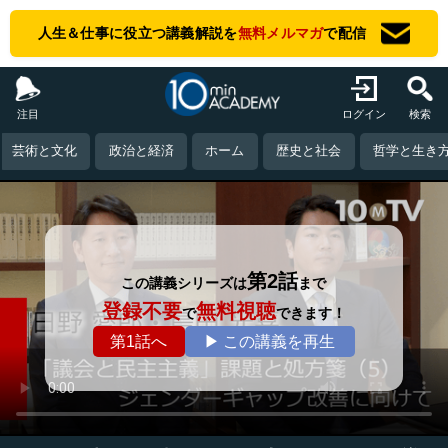
人生＆仕事に役立つ講義解説を
無料メルマガ
で配信
注目
ログイン
検索
芸術と文化
政治と経済
ホーム
歴史と社会
哲学と生き
第2話
この講義シリーズは
まで
登録不要
無料視聴
で
できます！
第1話へ
▶ この講義を再生