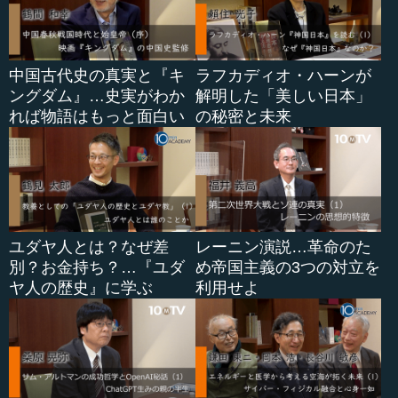
中国古代史の真実と『キ
ラフカディオ・ハーンが
ングダム』…史実がわか
解明した「美しい日本」
れば物語はもっと面白い
の秘密と未来
ユダヤ人とは？なぜ差
レーニン演説…革命のた
別？お金持ち？…『ユダ
め帝国主義の3つの対立を
ヤ人の歴史』に学ぶ
利用せよ