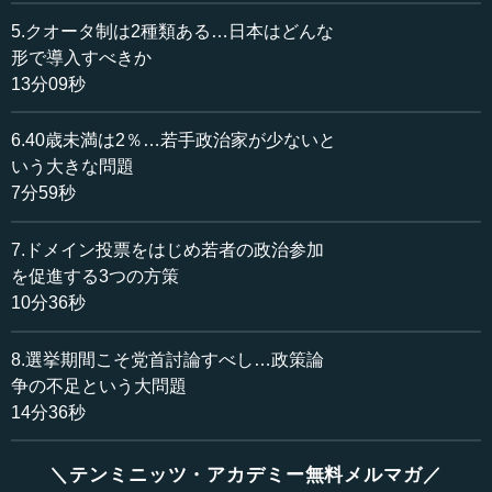
て、女性の登用と政治というところでは、まず島田さん、
5.クオータ制は2種類ある…日本はどんな
その現状でいうとどういうところになりますか。
形で導入すべきか
13分09秒
島田 そうですね。これも日本全体の問題でもあると思う
のですけれど、女性、男女平等というものは、今も本当に
6.40歳未満は2％…若手政治家が少ないと
大事ですが、さらにやっていかなければいけないというこ
いう大きな問題
とだと思います。よくいわれるジェンダーギャップ指数
7分59秒
も、OECDも含めていろいろなところでやっているわけで
すけれど、日本は2023年、世界で125位ということで、過
7.ドメイン投票をはじめ若者の政治参加
去最低となっております。
を促進する3つの方策
意外と日本は、特に教育とかのジェンダーギャップ指数
10分36秒
はいいのです。男女問わず、それで差別されることはない
ので、教育というところではトップクラスにいるのです
8.選挙期間こそ党首討論すべし…政策論
が、政治経済はかなりダントツのビリというところがあり
争の不足という大問題
ます。これは皆さんが、国会で見ていただく、本会議場と
14分36秒
かで見ていただくと、もう一目瞭然ということだと思いま
すけれど、これをどう入れていくのかというところが非常
＼テンミニッツ・アカデミー無料メルマガ／
に大事です。