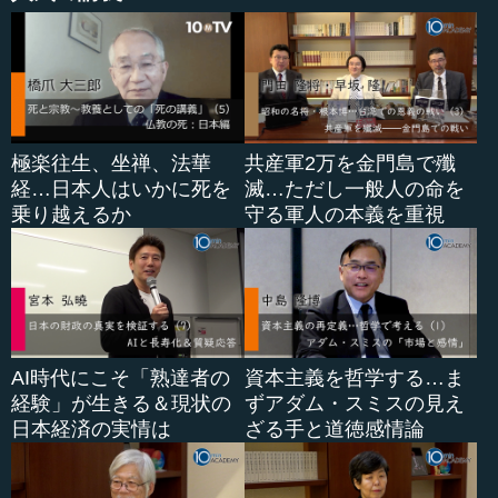
極楽往生、坐禅、法華
共産軍2万を金門島で殲
経…日本人はいかに死を
滅…ただし一般人の命を
乗り越えるか
守る軍人の本義を重視
AI時代にこそ「熟達者の
資本主義を哲学する…ま
経験」が生きる＆現状の
ずアダム・スミスの見え
日本経済の実情は
ざる手と道徳感情論