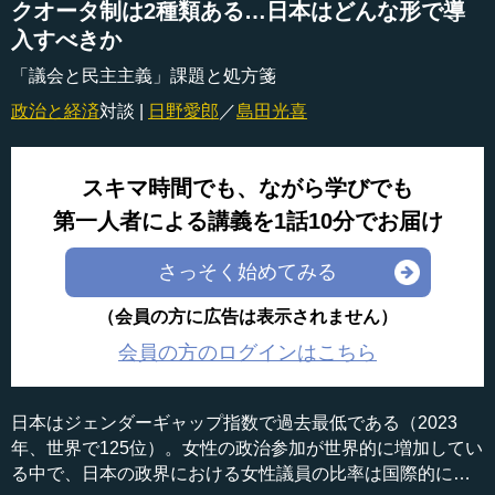
クオータ制は2種類ある…日本はどんな形で導
入すべきか
「議会と民主主義」課題と処方箋
政治と経済
対談 |
日野愛郎
／
島田光喜
スキマ時間でも、ながら学びでも
第一人者による講義を1話10分でお届け
さっそく始めてみる
（会員の方に広告は表示されません）
会員の方のログインはこちら
日本はジェンダーギャップ指数で過去最低である（2023
年、世界で125位）。女性の政治参加が世界的に増加してい
る中で、日本の政界における女性議員の比率は国際的に見