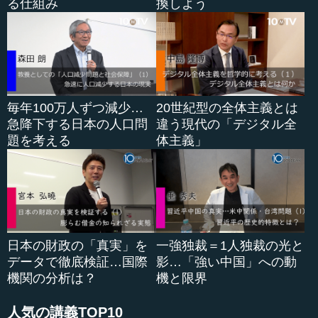
る仕組み
換しよう
毎年100万人ずつ減少…
20世紀型の全体主義とは
急降下する日本の人口問
違う現代の「デジタル全
題を考える
体主義」
日本の財政の「真実」を
一強独裁＝1人独裁の光と
データで徹底検証…国際
影…「強い中国」への動
機関の分析は？
機と限界
人気の講義TOP10