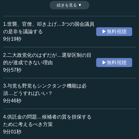
て圧倒的に低い。その要因としては、ロールモデルの不足
続きを見る ▼
時間：13分09秒
や政治家を目指しにくい環境が挙げられるが、その解決策
収録日：2024年6月7日
としてはさまざま出てきており、特にクオータ制の導入が
追加日：2024年11月17日
注目されている。今回は、女性の政治参加が障害となるも
1.世襲、官僚、叩き上げ…3つの国会議員
カテゴリー：
のを解き明かし、有権者の意識改革も含め、日本に合った
の是非を議論する
▶無料視聴
政治
政治制度・政治体系
改善法を探っていきたい。（全8話中第5話）
9分19秒
※インタビュアー：川上達史（テンミニッツTV編集長）
≪全文≫
2.二大政党化のはずだが…選挙区制の目
●日本のジェンダーギャップ指数は過去最低
的が達成できない理由
▶無料視聴
9分57秒
―― 今、いかに政治の世界に優秀な人材をリクルーティ
ングしていくかというところでお話を伺ってきましたけれ
3.与党も野党もシンクタンク機能は必
ど、その意味でも、いかにいろいろな意見を出していただ
須…どうすればいい？
けるか、どのような声を出していただけるかが大事だと思
9分46秒
います。
4.供託金の問題…候補者の質を担保する
特に日本の場合は、女性の政治参加、あるいは議員にな
っていく人たちの数が低いがために、いわゆるジェンダー
ために考えるべき方策
バランスが悪いということで、非常に低く評価されるケー
9分01秒
スもあると思うのですけれど、このあたりの実態につい