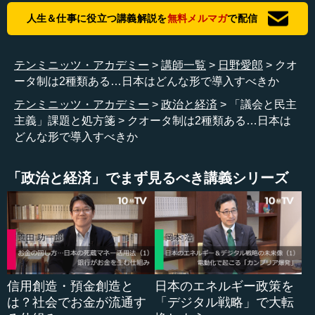
人生＆仕事に役立つ講義解説を
無料メルマガ
で配信
ただ一方で、よく（女性議員の比率が）何パーセントか
ということで、これから「クオータ制」の話も出てきます
けれど、そのためだけに（女性を）入れるということであ
テンミニッツ・アカデミー
講師一覧
日野愛郎
クオ
ってはいけないのです。きちっと必要で入れていく、結果
ータ制は2種類ある…日本はどんな形で導入すべきか
として平等が実現される、それが正しいプロセスであっ
て、何パーセントの割合を維持しなければいけないから、
テンミニッツ・アカデミー
政治と経済
「議会と民主
よく分からないけれど、とりあえず女性、というのは絶対
主義」課題と処方箋
クオータ制は2種類ある…日本は
ダメなのです。そこの順番ははき違えないというか、そこ
どんな形で導入すべきか
をきちんと守った上で、結果的に男女平等というのを進め
ていくということが、やはり今必要なのだと思います。
「政治と経済」でまず見るべき講義シリーズ
―― 日野先生、ここは今、女性政治家が少ないという客
観的なデータもあるというところになると思うのですけれ
ど、ただ、例えば選挙を見ていると、比較的若い女性の方
を積極的に立てるような党もあったり...
信用創造・預金創造と
日本のエネルギー政策を
は？社会でお金が流通す
「デジタル戦略」で大転