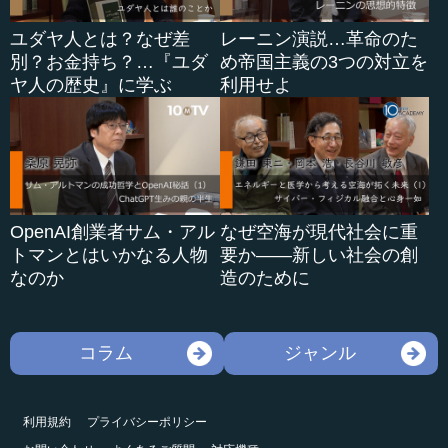
ユダヤ人とは？なぜ差
レーニン演説…革命のた
別？お金持ち？…『ユダ
め帝国主義の3つの対立を
ヤ人の歴史』に学ぶ
利用せよ
OpenAI創業者サム・アル
なぜ空海が現代社会に重
トマンとはいかなる人物
要か――新しい社会の創
なのか
造のために
コラム
ジャンル
利用規約
プライバシーポリシー