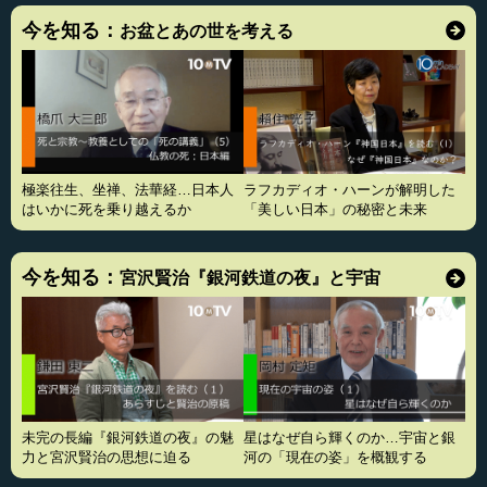
今を知る：
お盆とあの世を考える
極楽往生、坐禅、法華経…日本人
ラフカディオ・ハーンが解明した
はいかに死を乗り越えるか
「美しい日本」の秘密と未来
今を知る：
宮沢賢治『銀河鉄道の夜』と宇宙
未完の長編『銀河鉄道の夜』の魅
星はなぜ自ら輝くのか…宇宙と銀
力と宮沢賢治の思想に迫る
河の「現在の姿」を概観する