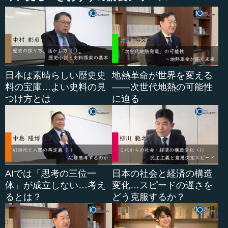
日本は素晴らしい歴史史
地熱革命が世界を変える
料の宝庫…よい史料の見
――次世代地熱の可能性
つけ方とは
に迫る
AIでは「思考の三位一
日本の社会と経済の構造
体」が成立しない…考え
変化…スピードの遅さを
るとは？
どう克服するか？