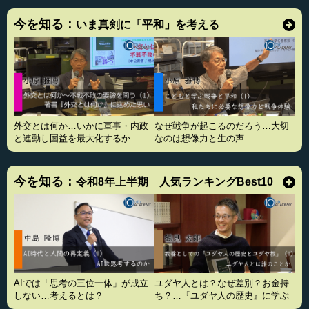
今を知る：
いま真剣に「平和」を考える
外交とは何か…いかに軍事・内政
なぜ戦争が起こるのだろう…大切
と連動し国益を最大化するか
なのは想像力と生の声
今を知る：
令和8年上半期 人気ランキングBest10
AIでは「思考の三位一体」が成立
ユダヤ人とは？なぜ差別？お金持
しない…考えるとは？
ち？…『ユダヤ人の歴史』に学ぶ