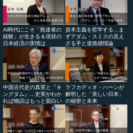
AI時代にこそ「熟達者の
資本主義を哲学する…ま
経験」が生きる＆現状の
ずアダム・スミスの見え
日本経済の実情は
ざる手と道徳感情論
中国古代史の真実と『キ
ラフカディオ・ハーンが
ングダム』…史実がわか
解明した「美しい日本」
れば物語はもっと面白い
の秘密と未来