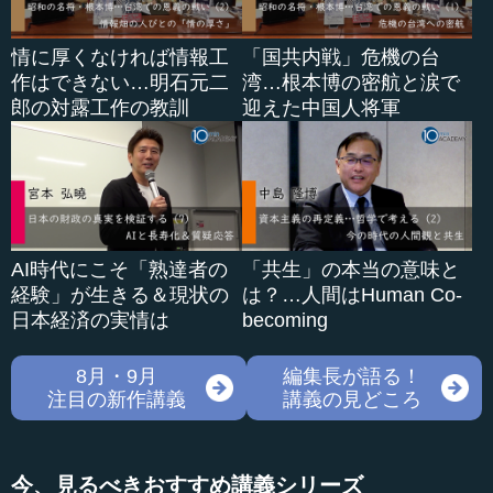
情に厚くなければ情報工
「国共内戦」危機の台
作はできない…明石元二
湾…根本博の密航と涙で
郎の対露工作の教訓
迎えた中国人将軍
AI時代にこそ「熟達者の
「共生」の本当の意味と
経験」が生きる＆現状の
は？…人間はHuman Co-
日本経済の実情は
becoming
8月・9月
編集長が語る！
注目の新作講義
講義の見どころ
今、見るべきおすすめ講義シリーズ