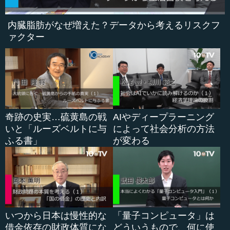
内臓脂肪がなぜ増えた？データから考えるリスクフ
ァクター
奇跡の史実…硫黄島の戦
AIやディープラーニング
いと「ルーズベルトに与
によって社会分析の方法
ふる書」
が変わる
いつから日本は慢性的な
「量子コンピュータ」は
借金依存の財政体質にな
どういうもので、何に使