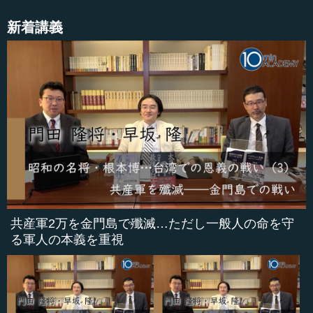
新着講義
共産軍2万を金門島で殲滅…ただし一般人の命を守
る軍人の本義を重視