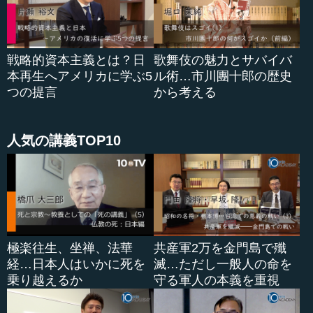
戦略的資本主義とは？日
歌舞伎の魅力とサバイバ
本再生へアメリカに学ぶ5
ル術…市川團十郎の歴史
つの提言
から考える
人気の講義TOP10
極楽往生、坐禅、法華
共産軍2万を金門島で殲
経…日本人はいかに死を
滅…ただし一般人の命を
乗り越えるか
守る軍人の本義を重視