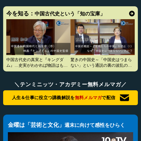
今を知る：
中国古代史という「知の宝庫」
中国古代史の真実と『キングダ
驚きの中国史～「中国史はつまら
ム』…史実がわかれば物語はもっ
ない」という通説の裏の波乱の真
と面白い
実
＼テンミニッツ・アカデミー無料メルマガ／
人生＆仕事に役立つ講義解説を
無料メルマガ
で配信
金曜は「芸術と文化」
週末に向けて感性をひらく