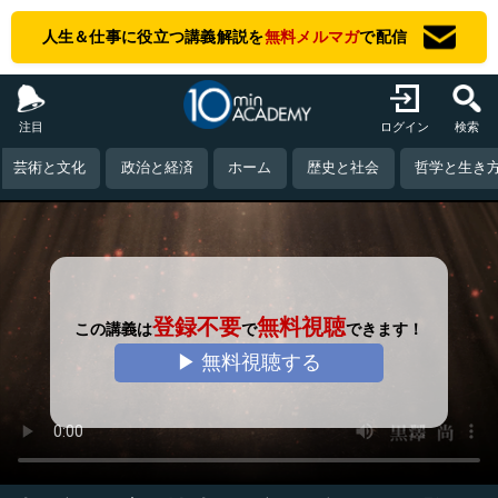
人生＆仕事に役立つ講義解説を
無料メルマガ
で配信
注目
ログイン
検索
芸術と文化
政治と経済
ホーム
歴史と社会
哲学と生き
登録不要
無料視聴
この講義は
で
できます！
▶ 無料視聴する