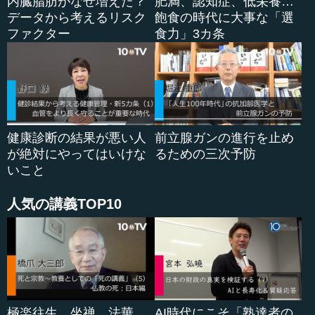
内臓脂肪がなぜ増えた？
肥満、認知症、低栄養…
データから考えるリスク
飽食の時代に大事な「選
私が日々診療でお見受けするのは、そういう加齢のため
ファクター
食力」3カ条
に背骨などの骨が弱くなって骨折した人や、あるいは６０
年、７０年、８０年と生きてきたため、関節にだんだん自
然に故障が起きてきて、痛くて思うように動けなくなっ
た、そういう人を見ています。
その典型的なものが、関節に関して言えば、「変形性膝
健康診断の結果が悪い人
前立腺ガンの進行を止め
関節症」です。少し専門的になりますが、人間の膝関節の
が絶対にやってはいけな
るための三次予防
上の骨と下の骨のすり合わせ面には、軟骨があります。こ
いこと
れが上下の骨のクッション役となり、また、表面が非常に
滑らかで摩擦なく動けるようにしてくれています。こうし
人気の講義TOP10
た動物の軟骨同士の摩擦係数は、非常に低いです。氷の上
を滑るスケートエッジの工学者が非常に工夫して、研究し
て、まねをしようと思ってもできないような、非常に低い
摩擦係数になっています。軟骨はそういう大事なもので
す。
軟骨のもう一つの特徴は、加齢とともにだんだんすり減
極楽往生、坐禅、法華
AI時代にこそ「熟達者の