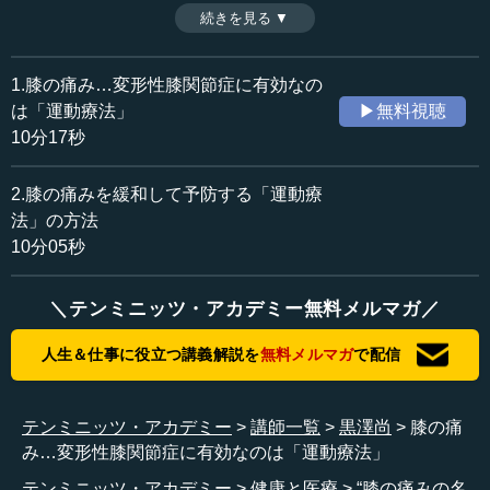
してきた医師がいる。順天堂大学医学部整形外科学特任教
続きを見る ▼
時間：10分17秒
授・黒澤尚氏その人だ。“膝の痛みの名医”が語る「膝」の特
収録日：2015年9月14日
効薬とは。（前編）
追加日：2015年11月19日
1.膝の痛み…変形性膝関節症に有効なの
カテゴリー：
は「運動療法」
▶無料視聴
医療・健康
腰痛・関節症・骨
10分17秒
≪全文≫
2.膝の痛みを緩和して予防する「運動療
●要介護者の１５～２０パーセントは骨・関節が原因
法」の方法
10分05秒
はじめまして。順天堂大学医学部の黒澤です。専門は整
形外科で、関節の患者さんを主に治療しています。
＼テンミニッツ・アカデミー無料メルマガ／
ご存知のように、現代は高齢社会になっており、日本人
人生＆仕事に役立つ講義解説を
無料メルマガ
で配信
の平均寿命（２０１２年）は男性が７９歳、女性が８６歳
と、たいへん長寿の国になっています。それは大変喜ばし
いことですが、一方では、長寿のために体のあちこちの具
テンミニッツ・アカデミー
講師一覧
黒澤尚
膝の痛
合が悪くなって、せっかくの長寿の人生を享受できないと
み…変形性膝関節症に有効なのは「運動療法」
いう人が、実は大勢いるのです。厚生労働省の調べでは、
男性で約７年、女性で約８年～９年、人生の終末期に思う
テンミニッツ・アカデミー
健康と医療
“膝の痛みの名