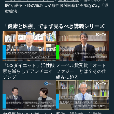
ように動けなくなり、せっかくの人生を享受できない人が
医”が語る
膝の痛み…変形性膝関節症に有効なのは「運
いるとされています。
動療法」
そのように長寿になって体の調子が悪くなり、思うよう
「健康と医療」でまず見るべき講義シリーズ
に生活ができなくなる原因にはいろいろありますが、そう
した場合の一番の典型は「介護」になります。介護を必要
とする人は非常に大勢いて、統計によると約４００万人と
なっています。
介護の原因となる疾患は、厚労省の調べによると、ま
ず、皆さんよくご存知の認知症があります。次に、脳出血
「5:2ダイエット」活性酸
ノーベル賞受賞「オート
や脳梗塞など、いわゆる脳卒中の後遺症で動けなくなるケ
素を減らしてアンチエイ
ファジー」とは？その仕
ース、そしてその次に挙げられているのが、骨や関節の具
ジング
組みに迫る
合が悪くなって思うような生活ができなくなるケースで
す。そういう人が約１５～２０パーセント前後だと、統計
ではなっています。
●全国２８００万人が変形性膝関節症