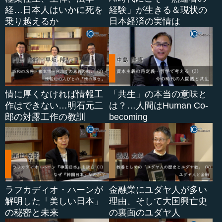
ってきてしまうことです。なぜかという...
経…日本人はいかに死を
経験」が生きる＆現状の
乗り越えるか
日本経済の実情は
情に厚くなければ情報工
「共生」の本当の意味と
作はできない…明石元二
は？…人間はHuman Co-
郎の対露工作の教訓
becoming
ラフカディオ・ハーンが
金融業にユダヤ人が多い
解明した「美しい日本」
理由、そして大国興亡史
の秘密と未来
の裏面のユダヤ人