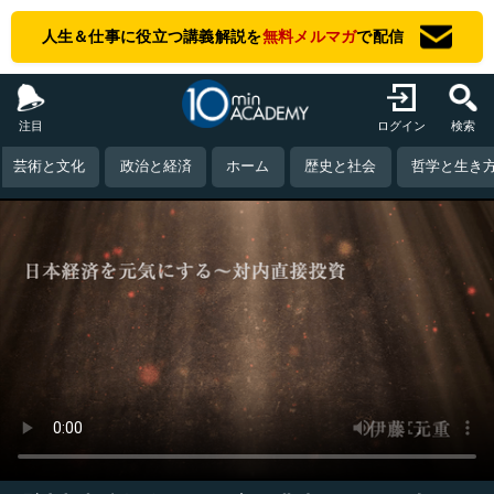
人生＆仕事に役立つ講義解説を
無料メルマガ
で配信
注目
ログイン
検索
芸術と文化
政治と経済
ホーム
歴史と社会
哲学と生き