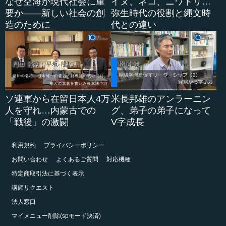
なぜ空海が現代社会に重
イヌ、ネコ、ニワトリ…
要か――新しい社会の創
弥生時代の役割と縄文時
造のために
代との違い
ソ連軍から在留日本人4万
米長邦雄のアンラーニン
人を守れ…内蒙古での
グ、弟子の弟子になって
「戦後」の激闘
V字成長
利用規約
プライバシーポリシー
お問い合わせ
よくあるご質問
対応機種
特定商取引法に基づく表示
講師リクエスト
法人窓口
マイメニュー削除(spモード決済)