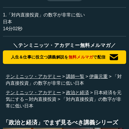
が語る。
収録日：2014年4月25日
追加日：2014年5月1日
1.「対内直接投資」の数字が非常に低い
カテゴリー：
日本
金融・経済
通商・経済協力
14分02秒
≪全文≫
＼テンミニッツ・アカデミー無料メルマガ／
●「対内直接投資」の数字が非常に低い日本
人生＆仕事に役立つ講義解説を
無料メルマガ
で配信
今の安倍内閣の中でかなり集中的に議論されているテーマ
は、「対内直接投資」についてで、つまり、海外から日本
への直接投資をもっと増やすことは非常に大事であるとい
テンミニッツ・アカデミー
講師一覧
伊藤元重
「対
うことが議論の中で言われているのです。
内直接投資」の数字が非常に低い日本
直接投資は、間接投資と区別されて使われる言葉で、企業
テンミニッツ・アカデミー
政治と経済
日本経済を元
が実際に生産するとか、あるいは販売ネットワークを構築
気にする～対内直接投資
「対内直接投資」の数字が非
するとか、研究開発の活動をするなど、そういった企業の
常に低い日本
活動を前提とした国際投資です。単に株式や債券を買って
金融運用をするような投資を間接投資というのですが、こ
れと区別して議論されています。
「政治と経済」でまず見るべき講義シリーズ
今、日本が求められているのは直接投資で、ご存じのとお