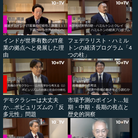
り、日本に入ってきている直接投資の金額は非常に少ない
のです。いろいろな統計があるようですが、過去から今ま
で行われてきた投資を、減価償却などいろいろな調整をし
た上で、現時点における海外から日本への直接投資の累積
金額は、ＧＤＰの経済規模でいうと、おそらく３パーセン
インドが世界有数のIT産
フェデラリスト・ハミル
ト台だろうということです。これは主要な海外の国から見
業の拠点へと発展した理
トンの経済プログラム「4
ると圧倒的に少なく、欧州は域内からの数字を入れるかど
由
つの柱」
うかによって違うのですが、おそらく１０パーセントから
３０パーセントくらいという非常に高い数字になっていま
す。つまり、「対内直接投資」の数字は日本だけが非常に
低いのです。これは日本経済にとって、やはり好ましくな
いことだろうと思います。
デモクラシーは大丈夫
市場予測のポイント…短
●直接投資の相互性～先進国はその傾向が強い～
か…ポピュリズムの「反
期・中期・長期の視点と
多元性」問題
歴史的洞察
直接投資については、経済学の世界ではいろなところで議
論されることが多いのですが、貿易と同じような側面を持
っています。つまり、出ていくものと入ってくるものがそ