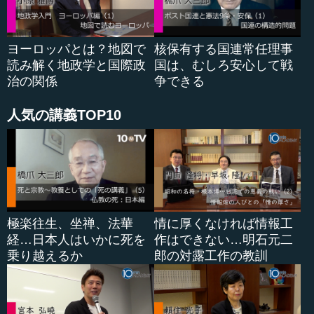
れなりに同じような規模になるという性質があるわけで
す。
貿易の場合は、なんとなくお分かりになると思いますが、
ヨーロッパとは？地図で
核保有する国連常任理事
輸出と輸入があるので、それらの数字の大きさが著しく違
読み解く地政学と国際政
国は、むしろ安心して戦
ってくれば、貿易収支の赤字や黒字が大幅に出ます。た
治の関係
争できる
だ、一般的には貿易収支は縮小傾向で、輸出と輸入は連動
していると考えられています。
人気の講義TOP10
その理由は明らかで、貿易が行われる背景には、それぞれ
の国の得意不得意があるため、専門用語で比較優位という
のですが、得意なもの、つまり、比較優位のあるものを積
極的に海外に売っていって、比較優位のないものを海外か
ら輸入する、という両方向の貿易が起こることによって経
済が利益を拡大できるわけです。
直接投資でも、出...
極楽往生、坐禅、法華
情に厚くなければ情報工
経…日本人はいかに死を
作はできない…明石元二
乗り越えるか
郎の対露工作の教訓