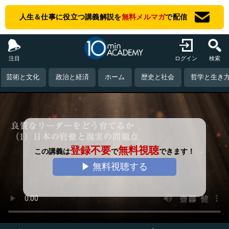
人生＆仕事に役立つ講義解説を
無料メルマガ
で配信
注目
ログイン
検索
芸術と文化
政治と経済
ホーム
歴史と社会
哲学と生き
登録不要
無料視聴
この講義は
で
できます！
▶ 無料視聴する