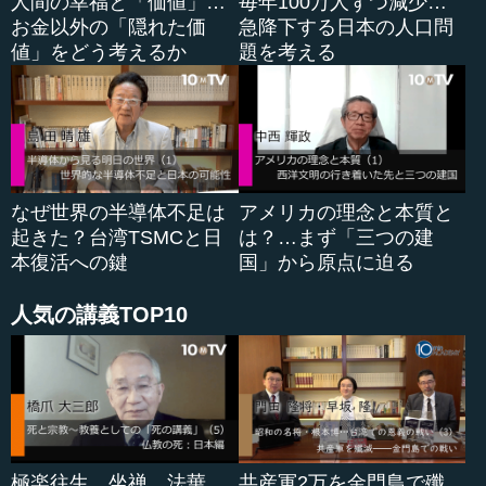
人間の幸福と「価値」…
毎年100万人ずつ減少…
当の人材というのは払底するではないですか。
お金以外の「隠れた価
急降下する日本の人口問
値」をどう考えるか
題を考える
齋藤 それは感じています。官僚バッシングが１９９０年
代後半から、非常にきつくなりました。バッシングがきつ
くなったのは当然で、こちらの側にもおかしなところがあ
りました。学生というのは非常にピュアですから、メディ
アによって、天下り先を探すのに汲々とし、ノーパンしゃ
ぶしゃぶに通い、上から目線でいつもものを言う人たちと
なぜ世界の半導体不足は
アメリカの理念と本質と
いうイメージがつくと、まともで正義感の強い人ほど、
起きた？台湾TSMCと日
は？…まず「三つの建
「そんなところへは行きたくない」ということになるわけ
本復活への鍵
国」から原点に迫る
です。だから、採用から崩れてしまったのです。
人気の講義TOP10
しかし、そういった官僚はほんの一部の人です。本当に
意気に感じて、自分を犠牲にしながらも、国のためとやっ
ていると思って働いている人はいっぱいいます。
けれども、そういう情報は、メディアでは流れない。そ
うすると、メディアの情報にしか接していない学生は、そ
んなところには行かないというようになるわけです。だか
極楽往生、坐禅、法華
共産軍2万を金門島で殲