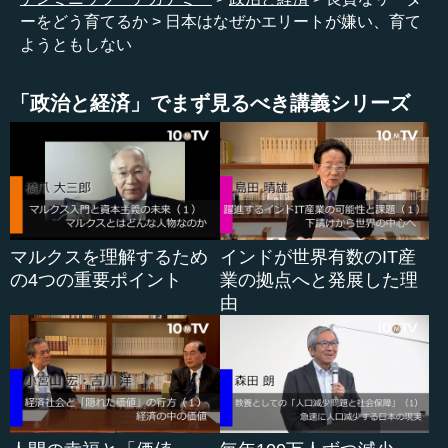
齋藤 まずいですね。まだ、今の局長クラスぐらいまでは
ーをどう育てるか
日本はなぜかエリートが嫌い、育て
踏みとどまって、頑張っていますが、あと１０年経ったら
ようともしない
どうなるのか。
―― ガタガタでしょう。だって、人間というのは、積み
「政治と経済」でまず見るべき講義シリーズ
重ねですから、３０代の頃にそういうことをしていなかっ
たら、４０代でそうなるわけがないですから。
齋藤 おっしゃる通りです。
―― そこがぽこっと抜けていると。おそらく、かろうじ
て支えていたのは、大蔵省や通産省の一部の人たちの中
マルクスを理解するため
インドが世界有数のIT産
に、自由にものを発想する力と、どこでもヒョコヒョコ出
の4つの重要ポイント
業の拠点へと発展した理
て行くという行動力がまだあったからで、そういうものが
由
失われてから、多分１０数年は経っているでしょう。
齋藤 経っていますね。
―― そうすると、ここの部分が使えなくなってきて、今
５０代前半くらいの局長さんたちがいなくなった頃に、本