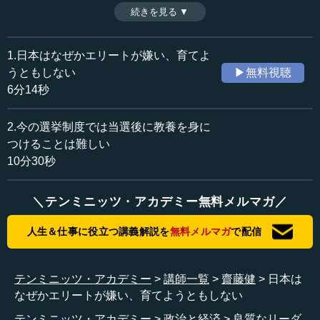
はどうなっているのか。この問題について、齋藤健氏が日
続きを見る ▼
時間：6分14秒
本の実情を語る。（前編）
収録日：2014年2月18日
追加日：2014年5月29日
1.日本はなぜかエリートが嫌い、育てよ
カテゴリー：
うともしない
▶無料視聴
政治
行政
6分14秒
教育
リーダー教育
2.今の選挙制度では当選後に教養を身に
≪全文≫
つけることは難しい
●官僚パッシングによって採用から崩れてしまった官
10分30秒
僚組織
＼テンミニッツ・アカデミー無料メルマガ／
―― 通産省は、齋藤さんが昔、通産省の役人だった頃の
ほうが、遥かに自由度があったのではないですか。
人生＆仕事に役立つ講義解説を
無料メルマガ
で配信
齋藤 ありましたね。
テンミニッツ・アカデミー
講師一覧
齋藤健
日本は
―― 今は相当まずそうですよね。
なぜかエリートが嫌い、育てようともしない
テンミニッツ・アカデミー
政治と経済
良質なリーダ