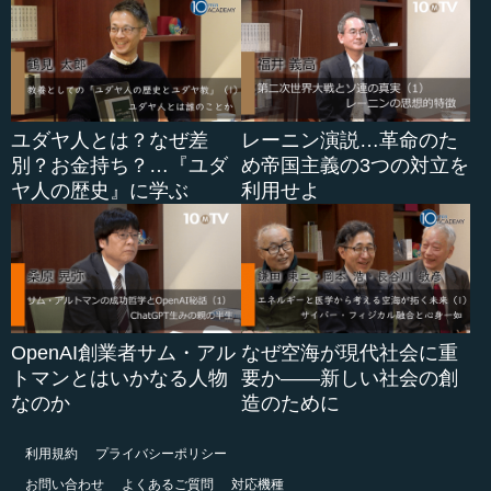
ユダヤ人とは？なぜ差
レーニン演説…革命のた
別？お金持ち？…『ユダ
め帝国主義の3つの対立を
ヤ人の歴史』に学ぶ
利用せよ
OpenAI創業者サム・アル
なぜ空海が現代社会に重
トマンとはいかなる人物
要か――新しい社会の創
なのか
造のために
利用規約
プライバシーポリシー
お問い合わせ
よくあるご質問
対応機種