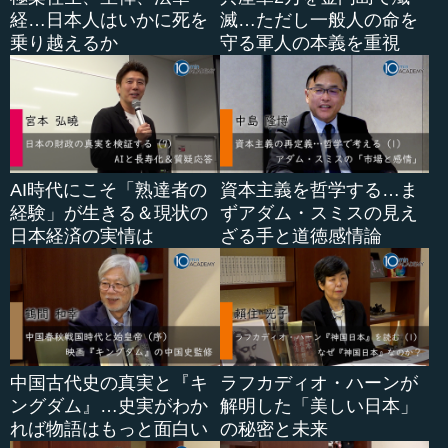
ら、まず採用から崩れてきたのです。
経…日本人はいかに死を
滅…ただし一般人の命を
乗り越えるか
守る軍人の本義を重視
―― なるほど。そこは、致命傷になりますね。
齋藤 採用が崩れてきたということは、組織の人材能力を
決定する要因として、致命的に大きいです。
―― 霞が関というのは、人材しかいないところですし、
それ以外何にもないわけですから。
AI時代にこそ「熟達者の
資本主義を哲学する…ま
経験」が生きる＆現状の
ずアダム・スミスの見え
齋藤 １...
日本経済の実情は
ざる手と道徳感情論
中国古代史の真実と『キ
ラフカディオ・ハーンが
ングダム』…史実がわか
解明した「美しい日本」
れば物語はもっと面白い
の秘密と未来