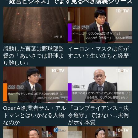
「経営ビジネス」でまず見るべき講義シリーズ
秀才とか英才というのは、とてつもない努力をした人で
あると思っています。典型的なのはヘレン・ケラーさんで
す。三重苦で、いい先生にめぐり会ったということもあり
ますけれど、ご自身の努力は並大抵ではないと思います。
ですから、私が今、教育再生実行会議で常に言っている
感動した言葉は野球部監
イーロン・マスクは何が
ことは、「実力を養え」ということです。努力した人のみ
督の「あいさつは野球よ
すごい？生い立ちと経歴
が勝利者になるということを、私は固く、固く信じている
り難しい」
のです。王貞治さんの練習量も、イチロー選手もそうだと
思うのですが、その積み重ねなのです。そこが違うので
す。
●自分に限界を設けてはいけない
では、私たちにできないのかというと、できないことは
OpenAI創業者サム・アル
「コンプライアンス＝法
ないのです。あとは、自分の意志と、決断力と行動力、そ
トマンとはいかなる人物
令遵守」ではない…実例
れをうまく組み合わせれば、どなたにでもできるというこ
なのか
が示す本質
とです。