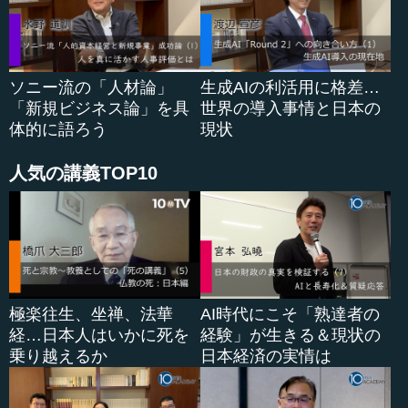
それに自分に限界を設けて、自分はもう能力的に不足し
ているとか、体力的に無理だとか、いろいろな理由を自分
につけて、自分に言い訳をしているというところがありは
しないかと私は思います。限界を設けてはいけないので
ソニー流の「人材論」
生成AIの利活用に格差…
す。山内先生もきっとすでに限界を突破されているかなと
「新規ビジネス論」を具
世界の導入事情と日本の
思うのです。私はまだ足元にも及びませんが。そういう自
体的に語ろう
現状
分の目標、自分が自分に約束したことを、実現するかどう
かということだと思います。
人気の講義TOP10
極楽往生、坐禅、法華
AI時代にこそ「熟達者の
経…日本人はいかに死を
経験」が生きる＆現状の
乗り越えるか
日本経済の実情は