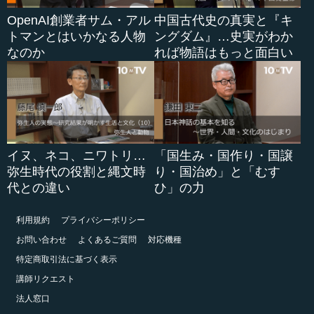
OpenAI創業者サム・アル
中国古代史の真実と『キ
トマンとはいかなる人物
ングダム』…史実がわか
なのか
れば物語はもっと面白い
イヌ、ネコ、ニワトリ…
「国生み・国作り・国譲
弥生時代の役割と縄文時
り・国治め」と「むす
代との違い
ひ」の力
利用規約
プライバシーポリシー
お問い合わせ
よくあるご質問
対応機種
特定商取引法に基づく表示
講師リクエスト
法人窓口