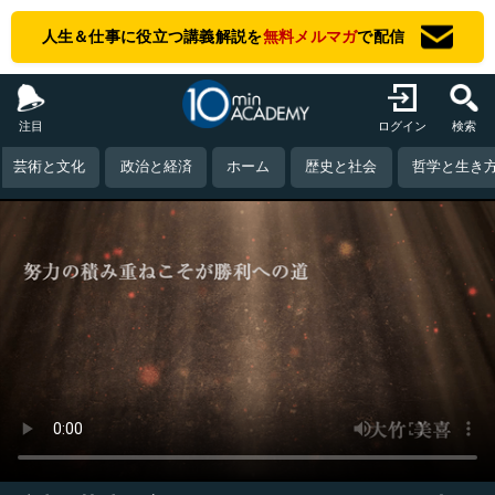
人生＆仕事に役立つ講義解説を
無料メルマガ
で配信
注目
ログイン
検索
芸術と文化
政治と経済
ホーム
歴史と社会
哲学と生き