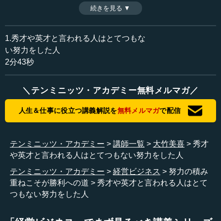
続きを見る ▼
時間：2分43秒
収録日：2013年12月3日
追加日：2014年7月3日
1.秀才や英才と言われる人はとてつもな
カテゴリー：
い努力をした人
教育
道徳・規範・志
2分43秒
≪全文≫
＼テンミニッツ・アカデミー無料メルマガ／
●秀才や英才はとてつもない努力をした人
人生＆仕事に役立つ講義解説を
無料メルマガ
で配信
三浦雄一郎さんと『致知』という雑誌で対談（２０１３
年８月号「果てなき限界への挑戦」）したのですが、王貞
治さんがあの雑誌の愛読者で、「自分と重なる部分がたく
テンミニッツ・アカデミー
講師一覧
大竹美喜
秀才
さん見つかった」とおっしゃっていました。やはり野球の
や英才と言われる人はとてつもない努力をした人
世界でも通ずるところがあるのですね。
テンミニッツ・アカデミー
経営ビジネス
努力の積み
重ねこそが勝利への道
秀才や英才と言われる人はとて
山内（昌之）先生もそうだと思います。皆、共通な部分
つもない努力をした人
があると思います。姿勢を崩していらっしゃらないという
ところが、非常な努力を重ねているのですね。