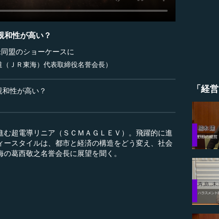
親和性が高い？
日米同盟のショーケースに
道（ＪＲ東海）代表取締役名誉会長）
「経営
親和性が高い？
進む超電導リニア（ＳＣＭＡＧＬＥＶ）。飛躍的に進
ィースタイルは、都市と経済の構造をどう変え、社会
海の葛西敬之名誉会長に展望を聞く。