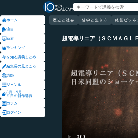
ホーム
歴史と社会
哲学と生き方
経営ビジネ
注目
超電導リニア（ＳＣＭＡＧＬ
新着
ランキング
を知る講義まとめ
編集長の見どころ
講師
ジャンル
8月・9月
注目の新作講義
コラム
ログイン