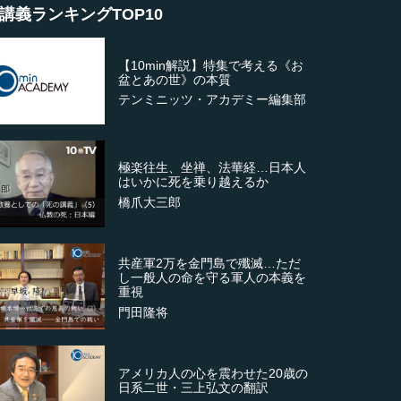
講義ランキングTOP10
【10min解説】特集で考える《お
盆とあの世》の本質
テンミニッツ・アカデミー編集部
極楽往生、坐禅、法華経…日本人
はいかに死を乗り越えるか
橋爪大三郎
共産軍2万を金門島で殲滅…ただ
し一般人の命を守る軍人の本義を
重視
門田隆将
アメリカ人の心を震わせた20歳の
日系二世・三上弘文の翻訳