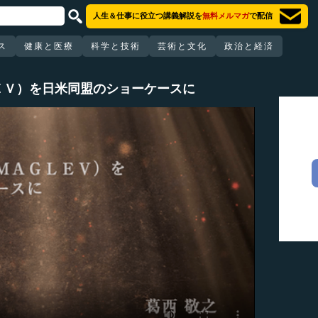
人生＆仕事に役立つ講義解説を
無料メルマガ
で配信
ス
健康と医療
科学と技術
芸術と文化
政治と経済
ＥＶ）を日米同盟のショーケースに