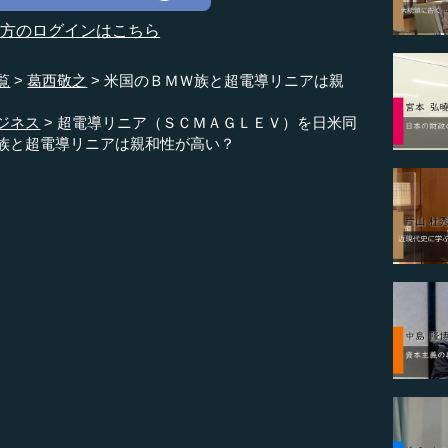
の方のログインはこちら
覧
葛西敬之
米国のＢＭＷ族と超電導リニアは親
ジネス
超電導リニア（ＳＣＭＡＧＬＥＶ）を日米同
族と超電導リニアは親和性が高い？