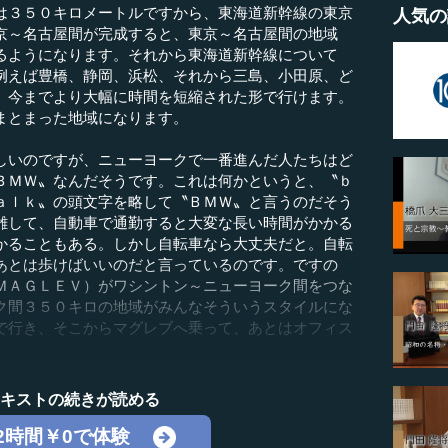
は３５０キロメートルですから、東海道新幹線の東京
人気の
京～名古屋間が完成すると、東京～名古屋間の地域
るようになります。それから東海道新幹線について
例えば豊橋、静岡、浜松、それから三島、小田原、ど
、今までより大幅に時間を短縮された形で行けます。
まとまった地域になります。
しいのですが、ニューヨークで一番進んだ人たちはど
ＢＭＷ〟なんだそうです。これは何かというと、〝ｂ
ａｌｋ〟の頭文字を略して〝ＢＭＷ〟と言うのだそう
雑して、自動車で通勤すると大変な長い時間がかかる
かることもある。しかし自転車なら大丈夫だと。自転
あとは歩けばいいのだと言っているのです。ですの
ＭＡＧＬＥＶ）がワシントン～ニューヨーク間をつな
ク間３５０キロの地域がみんなそういうスタイルにな
で行き、そこからマグレブへ乗って、あとはオフィス
テキストの続きが読める
2時間￥0で体験