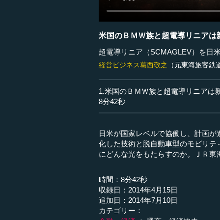
米国のＢＭＷ族と超電導リニアは
超電導リニア（SCMAGLEV）を
経営ビジネス
葛西敬之
（元東海旅客鉄
1.米国のＢＭＷ族と超電導リニアは
8分42秒
日米が国家レベルで協働し、計画が
化した技術と脱自動車型のモビリテ
にどんな光をもたらすのか。ＪＲ東
時間：8分42秒
収録日：2014年4月15日
追加日：2014年7月10日
カテゴリー：