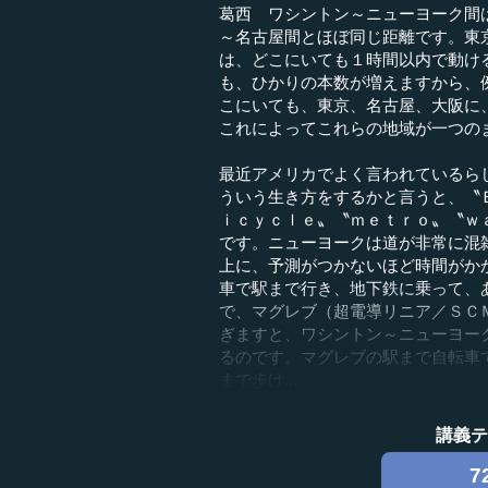
葛西 ワシントン～ニューヨーク間
～名古屋間とほぼ同じ距離です。東
は、どこにいても１時間以内で動け
も、ひかりの本数が増えますから、
こにいても、東京、名古屋、大阪に
これによってこれらの地域が一つの
最近アメリカでよく言われているら
ういう生き方をするかと言うと、〝
ｉｃｙｃｌｅ〟〝ｍｅｔｒｏ〟〝ｗ
です。ニューヨークは道が非常に混
上に、予測がつかないほど時間がか
車で駅まで行き、地下鉄に乗って、
で、マグレブ（超電導リニア／ＳＣ
ぎますと、ワシントン～ニューヨー
るのです。マグレブの駅まで自転車
まで歩け...
講義
7