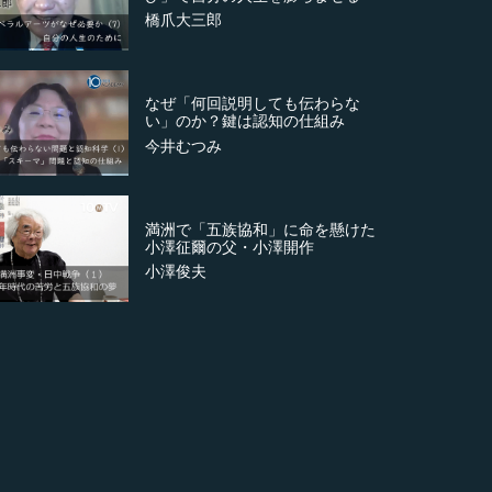
橋爪大三郎
なぜ「何回説明しても伝わらな
い」のか？鍵は認知の仕組み
今井むつみ
満洲で「五族協和」に命を懸けた
小澤征爾の父・小澤開作
小澤俊夫