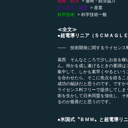
金融・経済
通商・経済協力
ビジネス・経営
産業
科学技術
科学技術一般
≪全文≫
●超電導リニア（ＳＣＭＡＧＬ
―― 技術開発に関するライセンス
葛西 そんなところで少しお金を稼
ん。何かを成し遂げるときの要諦は
集中して、しかも素早くやるという
を合わせたら、そこに焦点を絞るこ
成功の秘訣だと思うのです。ですか
ライセンス料フリーで提供してしま
術を生かして日米同盟を強化し、そ
るのが最善だと思うのです。
●米国式〝ＢＭＷ〟と超電導リ