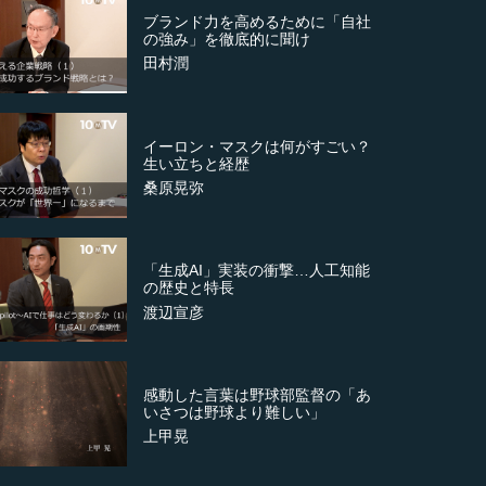
ブランド力を高めるために「自社
の強み」を徹底的に聞け
田村潤
イーロン・マスクは何がすごい？
生い立ちと経歴
桑原晃弥
「生成AI」実装の衝撃…人工知能
の歴史と特長
渡辺宣彦
感動した言葉は野球部監督の「あ
いさつは野球より難しい」
上甲晃