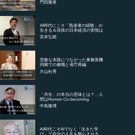
門田隆将
AI時代にこそ「熟達者の経験」が
生きる＆現状の日本経済の実情は
宮本弘曉
悲惨な末路につながった東條英機
内閣での兼職と省庁再編
片山杜秀
「共生」の本当の意味とは？…人
間はHuman Co-becoming
中島隆博
AI時代こそAIでなく「生きた学
び」で自分の人生を膨らませる