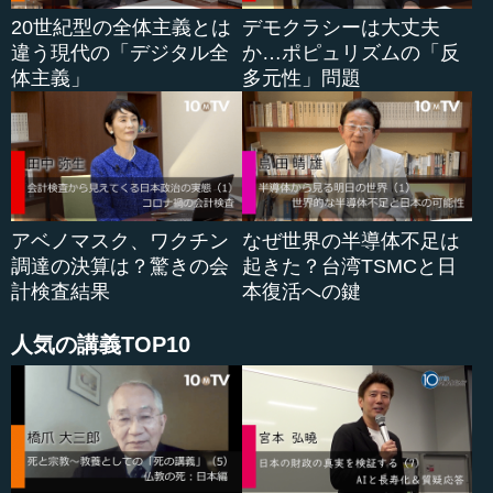
すが、これは通常、大きな景気後退前に現れる現象です。
20世紀型の全体主義とは
デモクラシーは大丈夫
詳細を後ほどご説明したいと思います。
違う現代の「デジタル全
か…ポピュリズムの「反
体主義」
多元性」問題
最後に、同じく中長期的な話として為替の需給構造につ
いてお話しします。
●「見直し買い」による日本株上昇も、ドルベースで
はまだまだ割安
アベノマスク、ワクチン
なぜ世界の半導体不足は
調達の決算は？驚きの会
起きた？台湾TSMCと日
それでは、こちらの資料をご覧ください。まずは足許の
計検査結果
本復活への鍵
金融市場環境を、特に米国を中心に見ていきます。
人気の講義TOP10
このグラフは2019年のコロナ禍の発生前からの米株、金
利、為替などの動きです。濃い目の青い線が米株、赤い線
が米2年金利、その下の薄い青が10年金利、オレンジの階段
状の線は短期の政策金利の推移です。また、少し濃い紫色
の線が為替のドル円の値動きになります。