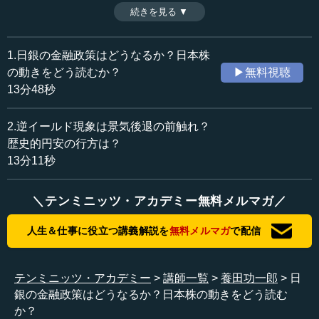
イールド現象）。これは通常、大きな景気後退前に現れる
続きを見る ▼
時間：13分48秒
現象だというが……。そのようななか、足許では日本の株
収録日：2023年6月5日
価上昇が目立ったが、これはどのような要因によるのか。
追加日：2023年7月9日
さらに、日本銀行の金融政策はどうなるのか。そして、欧
1.日銀の金融政策はどうなるか？日本株
カテゴリー：
米の金融機関の破綻をどう見るべきか。わかりやすく分析
の動きをどう読むか？
▶無料視聴
金融・経済
グローバル金融経済
していく。（全2話中第1話）
13分48秒
≪全文≫
2.逆イールド現象は景気後退の前触れ？
●金融市場の現況：インフレ傾向が続く米国、上昇す
歴史的円安の行方は？
る日本株
13分11秒
皆さま、こんにちは。養田でございます。
＼テンミニッツ・アカデミー無料メルマガ／
それでは、今回は2023年春の時点で発生している事象を
人生＆仕事に役立つ講義解説を
無料メルマガ
で配信
元に、世界経済ならびに金融市場でどのようなことが起こ
っているのかについて、お話しさせていただきます。
テンミニッツ・アカデミー
講師一覧
養田功一郎
日
この資料をご覧ください。まずはテーマ、内容の確認で
銀の金融政策はどうなるか？日本株の動きをどう読む
す。ここ半年（2022年12月～2023年5月）で新たに起こっ
か？