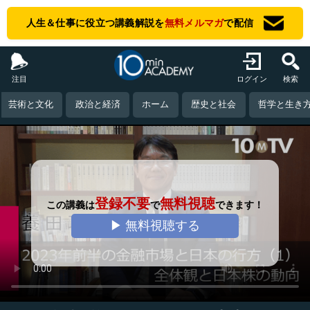
人生＆仕事に役立つ講義解説を
無料メルマガ
で配信
注目
ログイン
検索
芸術と文化
政治と経済
ホーム
歴史と社会
哲学と生き
登録不要
無料視聴
この講義は
で
できます！
▶ 無料視聴する