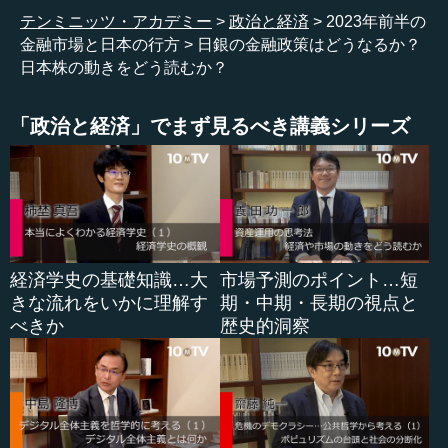
たこと、変わらないことについてまとめています。
テンミニッツ・アカデミー
政治と経済
2023年前半の
金融市場と日本の行方
日銀の金融政策はどうなるか？
短期的には2022年12月以降、ここにあるように、日銀が
日本株の動きをどう読むか？
YCCのレンジ拡大をするなど金融政策に変化が生じ、その
後の植田新体制発足で政策の行方が注目されています。そ
して米国におけるインフレ上昇が頭打ちになってきたもの
「政治と経済」でまず見るべき講義シリーズ
の、依然高い水準にあります。また、シリコンバレー銀行
やクレディスイスをはじめ、いくつかの金融機関の破綻が
ありました。そして、ここへきて日本株が他国の株に比べ
大きく上昇していることなどの事象が発生しています。
補足ですが、イールドカーブコントロールの「イール
ド」とは、金利、利回りのことを意味し、イールドカーブ
経済学史の基礎知識…大
市場予測のポイント…短
コントロールとは、日銀の政策を例にとれば、中央銀行に
きな流れをいかに理解す
期・中期・長期の視点と
よる国債の買い入れなどによって10年金利の水準を直接コ
べきか
歴史的洞察
ントロールするものです。
また、中長期的な話題としては、やや専門的になります
が、米国2年国債と10年国債の利回りの逆転現象が起きてい
ます。これを「逆イールド」になっている、などといいま