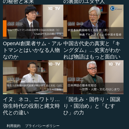
の秘密と未来
の裏面のユダヤ人
OpenAI創業者サム・アル
中国古代史の真実と『キ
トマンとはいかなる人物
ングダム』…史実がわか
なのか
れば物語はもっと面白い
イヌ、ネコ、ニワトリ…
「国生み・国作り・国譲
弥生時代の役割と縄文時
り・国治め」と「むす
代との違い
ひ」の力
利用規約
プライバシーポリシー