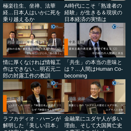
グラフの上の囲みにありますように、コロナ禍の発生
極楽往生、坐禅、法華
AI時代にこそ「熟達者の
後、大規模な財政政策、金融緩和により株価は...
経…日本人はいかに死を
経験」が生きる＆現状の
乗り越えるか
日本経済の実情は
情に厚くなければ情報工
「共生」の本当の意味と
作はできない…明石元二
は？…人間はHuman Co-
郎の対露工作の教訓
becoming
ラフカディオ・ハーンが
金融業にユダヤ人が多い
解明した「美しい日本」
理由、そして大国興亡史