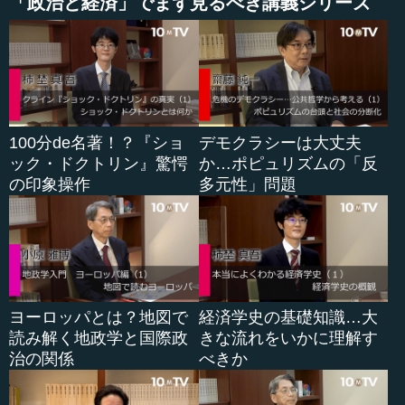
ついて言うと、日本には「ゾンビ企業」がたくさんありま
「政治と経済」でまず見るべき講義シリーズ
す。民主党の場合には、なるべく事を荒立てないように、
軟着陸というか、いろいろな補助を出していたと思います
が、安倍さんはそれをざくっと削って、もっと成長志向、
未来志向のところへ資金を動かすという考えです。
労働については、もっと決定的に違います。民主党は雇
100分de名著！？『ショ
デモクラシーは大丈夫
用保障ということを非常に重視していました。雇用調整給
ック・ドクトリン』驚愕
か…ポピュリズムの「反
付金という制度がありますが、例えば、生産が１０パーセ
の印象操作
多元性」問題
ント落ちたとすると、１０００人雇っている企業は、１０
０人解雇しなければいけません。ですが、「そういった場
合、解雇しないでください」というのが民主党の方針でし
た。「労働省に申し出れば、審査の結果、中小企業なら賃
金の３分の２まで補てんします。大企業でも半分補てんし
ます」ということを、民主党はたくさんやりました。何千
億円もこの雇用調整給付金に使ったのです。
ヨーロッパとは？地図で
経済学史の基礎知識…大
読み解く地政学と国際政
きな流れをいかに理解す
これを安倍さんは１０分の１ぐらいに削っています。
治の関係
べきか
「保障はしない。その代わり、次の未来型産業の方に移動
してください」という方針です。これは新陳代謝ですね。