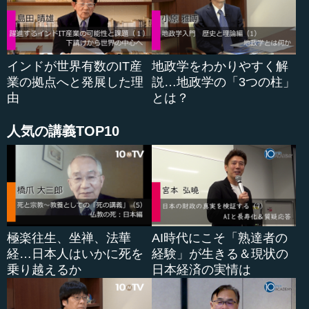
そして、そういうものをトータルで促進する法律として、
「産業競争力強化法」をちょうど１年ぐらい前の２０１３
年１２月に通しました。今、そこからいろいろな補助金が
出てやっています。
インドが世界有数のIT産
地政学をわかりやすく解
業の拠点へと発展した理
説…地政学の「3つの柱」
由
とは？
●日本再興戦略（２）戦略市場創造プラン～新しい分
野を市場にする
人気の講義TOP10
それから、もう一つは、「戦略市場創造プラン」という
のがあります。これは、これまで市場とは考えられなかっ
たような分野、例えば、健康やエネルギー、次世代インフ
ラや、農村なども世界から稼げるものがあるではないか、
そういう分野を市場にしよう、ということで、経産省が一
生懸命書いたのですが、これは民主党の再生戦略とあまり
極楽往生、坐禅、法華
AI時代にこそ「熟達者の
変わりません。文章としては良く書けていて、今、動いて
経…日本人はいかに死を
経験」が生きる＆現状の
いるようですが、“Ｓｅｅ ｗｈａｔ ｈａｐｐｅｎｓ.”...
乗り越えるか
日本経済の実情は