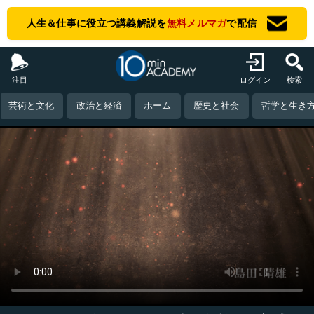
人生＆仕事に役立つ講義解説を
無料メルマガ
で配信
注目
ログイン
検索
芸術と文化
政治と経済
ホーム
歴史と社会
哲学と生き