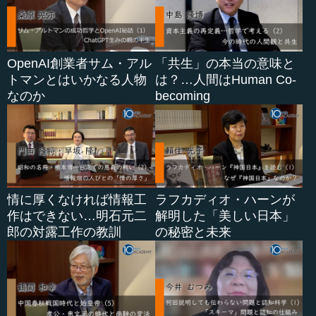
OpenAI創業者サム・アル
「共生」の本当の意味と
トマンとはいかなる人物
は？…人間はHuman Co-
なのか
becoming
情に厚くなければ情報工
ラフカディオ・ハーンが
作はできない…明石元二
解明した「美しい日本」
郎の対露工作の教訓
の秘密と未来