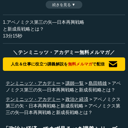
出す成長戦略とは？ 第一、第二の矢に続くアベノミク
続きを見る ▼
時間：13分15秒
ス・第三の矢の徹底解説。（２０１５年１月２６日開催島
収録日：2015年1月27日
田塾第１２０回勉強会島田晴雄会長講演「年頭所感 アベ
追加日：2015年2月13日
ノミクス ２年間の経験とこれからの日本経済」より、全
1.アベノミクス第三の矢―日本再興戦略
カテゴリー：
１０話中第２話目）
と新成長戦略とは？
政治
政策
13分15秒
≪全文≫
＼テンミニッツ・アカデミー無料メルマガ／
●日本再興戦略（１）日本産業再興プラン～経済の新
陳代謝を早める
人生＆仕事に役立つ講義解説を
無料メルマガ
で配信
安倍晋三首相が２０１３年に発表したのはどのような成
長戦略かというと、これには「日本再興戦略」という名前
テンミニッツ・アカデミー
講師一覧
島田晴雄
アベ
が付いているのですが、ざっと見て三つのアクションプラ
ノミクス第三の矢―日本再興戦略と新成長戦略とは？
ンから構成されています。
テンミニッツ・アカデミー
政治と経済
アベノミクス
第三の矢・日本再興戦略と新成長戦略
アベノミクス第
その一つが、「日本産業再興プラン」といいます。これ
三の矢―日本再興戦略と新成長戦略とは？
は一言で言えば、経済の新陳代謝を早めるというもので、
民主党とは相当考え方が違うと思います。例えば、産業に