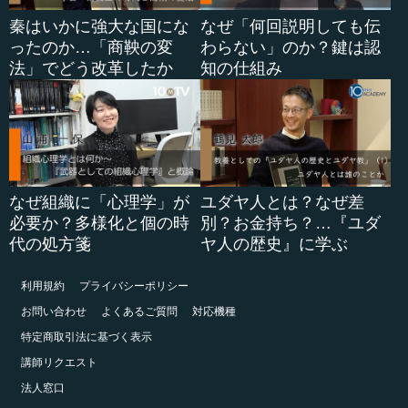
秦はいかに強大な国にな
なぜ「何回説明しても伝
ったのか…「商鞅の変
わらない」のか？鍵は認
法」でどう改革したか
知の仕組み
なぜ組織に「心理学」が
ユダヤ人とは？なぜ差
必要か？多様化と個の時
別？お金持ち？…『ユダ
代の処方箋
ヤ人の歴史』に学ぶ
利用規約
プライバシーポリシー
お問い合わせ
よくあるご質問
対応機種
特定商取引法に基づく表示
講師リクエスト
法人窓口