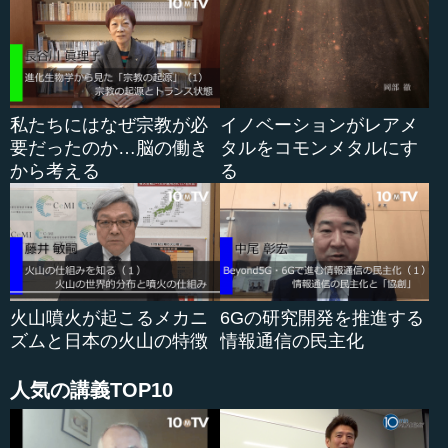
るといっているのですが、（Nuclearの）発電量は最大で約
2倍半ぐらいです。シェアが最大で14パーセントで、下手す
ると減ってしまって8パーセントです。発電容量でいえば
370から890ですから、2倍ちょっとで3倍にいかないです。
私たちにはなぜ宗教が必
イノベーションがレアメ
これは国際原子力機関の予測ですが、何がいいたいかと
要だったのか…脳の働き
タルをコモンメタルにす
いうと、温暖化ガス(の削減)に貢献することは間違いないの
から考える
る
ですけれど、もちろん火力発電をリプレースすればいいけ
れど主役ではないというのが世界的にも日本でも明らかに
なるということです。だから、今後何に投資したらいいか
というと、主役でないものに投資するのはもったいないと
思いますので、そこを考えていただきたいのです。
それと、実は温暖化が進みますと海温が上がります。世
火山噴火が起こるメカニ
6Gの研究開発を推進する
界のいくつかの原子力発電所で、海洋の温度が上がりすぎ
ズムと日本の火山の特徴
情報通信の民主化
て原発を止めなければいけなくなっていくということも起
きています。したがって、原発に依存する温暖化...
人気の講義TOP10