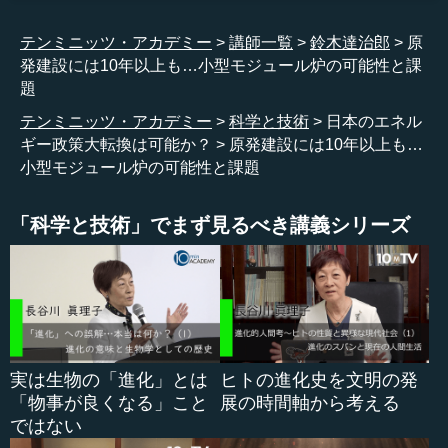
一方でこちら（スライドの右側）は原子力（Nuclear）な
テンミニッツ・アカデミー
講師一覧
鈴木達治郎
原
のですけれど、原子力も伸びる、伸びるといわれてはいる
発建設には10年以上も…小型モジュール炉の可能性と課
のですが、実は2050年までには3倍、2030年までには2倍も
題
いかないのです。
テンミニッツ・アカデミー
科学と技術
日本のエネル
この再生可能エネルギーと原子力（発電）の伸びを考え
ギー政策大転換は可能か？
原発建設には10年以上も…
れば、圧倒的に再生可能エネルギーのほうが伸びが速いの
小型モジュール炉の可能性と課題
です。
「科学と技術」でまず見るべき講義シリーズ
これが（スライドの）右手のほうにあるのがそれを絵に
したもの（図）なのですけれど、この茶色い部分です。こ
れが太陽エネルギー（Solar PV）です。原子力は見えない
のです。この原子力（Nuclear）は下を這いつくばっている
この黄色です。これが原子力です。
伸びるといっても、明らかに風力と太陽エネルギーがも
実は生物の「進化」とは
ヒトの進化史を文明の発
う世界ではメインなのです。
「物事が良くなる」こと
展の時間軸から考える
ではない
国際原子力機関（IAEA）の予測を見ても、伸びる、伸び