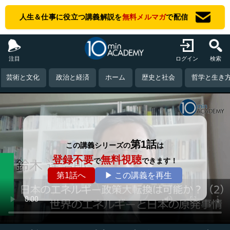
人生＆仕事に役立つ講義解説を
無料メルマガ
で配信
注目
ログイン
検索
芸術と文化
政治と経済
ホーム
歴史と社会
哲学と生き
第1話
この講義シリーズの
は
登録不要
無料視聴
で
できます！
第1話へ
▶ この講義を再生