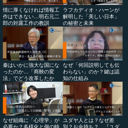
情に厚くなければ情報工
ラフカディオ・ハーンが
作はできない…明石元二
解明した「美しい日本」
郎の対露工作の教訓
の秘密と未来
秦はいかに強大な国にな
なぜ「何回説明しても伝
ったのか…「商鞅の変
わらない」のか？鍵は認
法」でどう改革したか
知の仕組み
なぜ組織に「心理学」が
ユダヤ人とは？なぜ差
必要か？多様化と個の時
別？お金持ち？…『ユダ