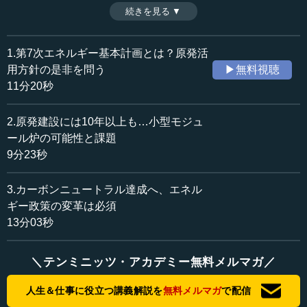
現実的なのか。国際エネルギー機関が発表した今後のエネ
続きを見る ▼
時間：9分23秒
ルギーの見通しや温室効果ガス削減という観点から、日本
収録日：2025年4月4日
の原発復活路線の実際を考える。（全3話中第2話）
追加日：2025年8月17日
※インタビュアー：川上達史（テンミニッツ・アカデミー
1.第7次エネルギー基本計画とは？原発活
カテゴリー：
編集長）
用方針の是非を問う
▶無料視聴
環境・資源
再生可能エネルギー
11分20秒
≪全文≫
2.原発建設には10年以上も…小型モジュ
●大幅な伸びが予測される再生可能エネルギーのシェ
ール炉の可能性と課題
ア
9分23秒
鈴木 もう1つ、国際エネルギー機関が発表したエネルギー
3.カーボンニュートラル達成へ、エネル
の見通しもあるのですけれど、将来の温暖化ガス削減のた
ギー政策の変革は必須
めにどういうものが必要かということをいっているので
13分03秒
す。（スライドの）左側（の図）を見ていただきますと、
再生可能エネルギー（Renewables）と書いてあります。こ
れは予測ですから、2030年までに3倍になるだろうといっ
＼テンミニッツ・アカデミー無料メルマガ／
ています。それで2050年までには、なんとさらにその3倍
人生＆仕事に役立つ講義解説を
無料メルマガ
で配信
ですから、ほぼ10倍になるのです。