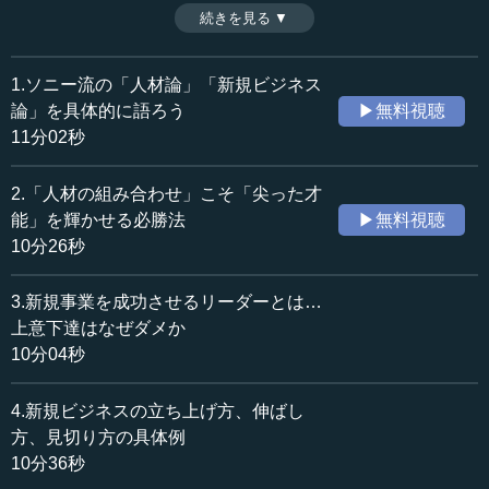
イントとなるのがマネジメント型社員との相違だ。つま
続きを見る ▼
時間：11分02秒
り、ジョブ型とマネジメント型の二本立ての評価制度が必
収録日：2025年5月8日
要ということである。ソニー・ミュージックの人事評価に
追加日：2026年2月9日
ついて言及しながら、人事評価のポイントを解説する。
1.ソニー流の「人材論」「新規ビジネス
カテゴリー：
（全5話中第1話）
論」を具体的に語ろう
▶無料視聴
ビジネス・経営
ビジネス・経営一般
※インタビュアー：川上達史（テンミニッツ・アカデミー
11分02秒
編集長）
教育
教育一般
2.「人材の組み合わせ」こそ「尖った才
≪全文≫
能」を輝かせる必勝法
▶無料視聴
●「面倒くさい社員」をどう評価するか
10分26秒
―― 皆さま、こんにちは。本日は元ソニー・ミュージッ
3.新規事業を成功させるリーダーとは…
クエンタテインメント代表取締役CEOでいらっしゃった水
上意下達はなぜダメか
野道訓さんにお話を伺ってまいりたいと思います。
10分04秒
水野 よろしくお願いいたします。
4.新規ビジネスの立ち上げ方、伸ばし
方、見切り方の具体例
―― 水野さんには、単独の講義の形でお話をいただきま
10分36秒
した（《エンタテインメントビジネスと人的資本経
営》）。この講義では深掘りということで、水野さんにい