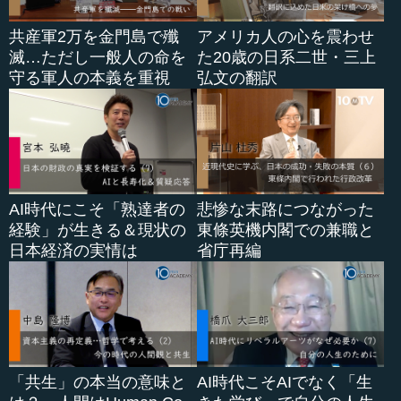
共産軍2万を金門島で殲
アメリカ人の心を震わせ
滅…ただし一般人の命を
た20歳の日系二世・三上
守る軍人の本義を重視
弘文の翻訳
AI時代にこそ「熟達者の
悲惨な末路につながった
経験」が生きる＆現状の
東條英機内閣での兼職と
日本経済の実情は
省庁再編
「共生」の本当の意味と
AI時代こそAIでなく「生