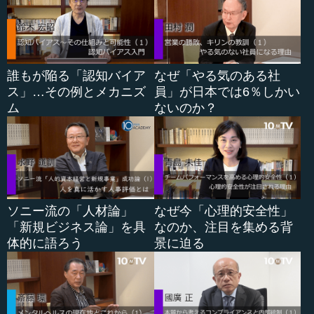
最初にお聞きしたいのが人材論です。ソニーでは尖った
人材というか、変わり者、変人を求む、というお話もあり
ました。ただ一面、変人には面倒くさい方が多いでしょう
から、組織の中だと「規則を守りません」とか「経理の精
算が遅い」とか、いろいろ問題を抱える方も多いと思いま
誰もが陥る「認知バイア
なぜ「やる気のある社
す。
ス」…その例とメカニズ
員」が日本では6％しかい
ム
ないのか？
そこですごく印象深かったのは、「組み合わせが大事
だ」と（いうお話です）。クリエイター型の人とマネジメ
ント型の人を組み合わせることが大事というところです。
普通の会社だと、評価基準は同じ土俵でやらなきゃという
ところもあります。そういう中では、気配りができて目配
せができる、プロデューサー型、マネジメント型の人が評
ソニー流の「人材論」
なぜ今「心理的安全性」
価されがちです。
「新規ビジネス論」を具
なのか、注目を集める背
体的に語ろう
景に迫る
水野 そうですね。
―― 変わり者は、「あいつ、面倒くさいな」みたいなと
ころで、日の目を見ない。（そうなると、）いざマネジメ