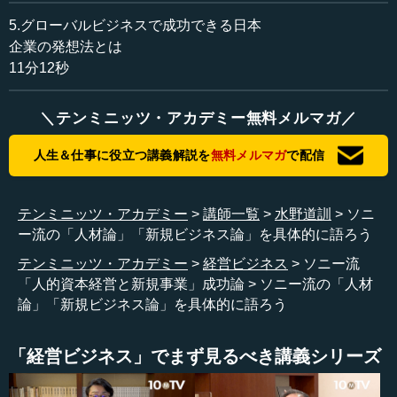
ただいたお話をベースに、例えば水野さんがやられたこと
5.グローバルビジネスで成功できる日本
とか、どういうことだったのかなどを具体的にお聞きでき
企業の発想法とは
ればと思っています。
11分12秒
水野 はい。
＼テンミニッツ・アカデミー無料メルマガ／
―― 水野様の講義は興味深いものでした。
人生＆仕事に役立つ講義解説を
無料メルマガ
で配信
水野 あまりエンタテインメント（の世界）では、こうい
うところ（教養動画メディア）へ出てくる人がいないから
テンミニッツ・アカデミー
講師一覧
水野道訓
ソニ
じゃないかと思います。
ー流の「人材論」「新規ビジネス論」を具体的に語ろう
テンミニッツ・アカデミー
経営ビジネス
ソニー流
―― でも、例えば人材とはどうあるべきか。企業が多角
「人的資本経営と新規事業」成功論
ソニー流の「人材
化をどうしていくべきか。あるいは世界に対して打って出
論」「新規ビジネス論」を具体的に語ろう
る、進出していくとき、どうするか。エンタテインメント
というジャンルの中ではありますが、非常に先鋭的にやら
れてきているだけに、いろんなお話を聞くことでヒントが
「経営ビジネス」でまず見るべき講義シリーズ
出てくると思います。