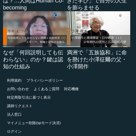
は？…人間はHuman Co-
きた学び」で自分の人生
becoming
を膨らませる
なぜ「何回説明しても伝
満洲で「五族協和」に命
わらない」のか？鍵は認
を懸けた小澤征爾の父・
知の仕組み
小澤開作
利用規約
プライバシーポリシー
お問い合わせ
よくあるご質問
対応機種
特定商取引法に基づく表示
講師リクエスト
法人窓口
マイメニュー削除(spモード決済)
ログイン