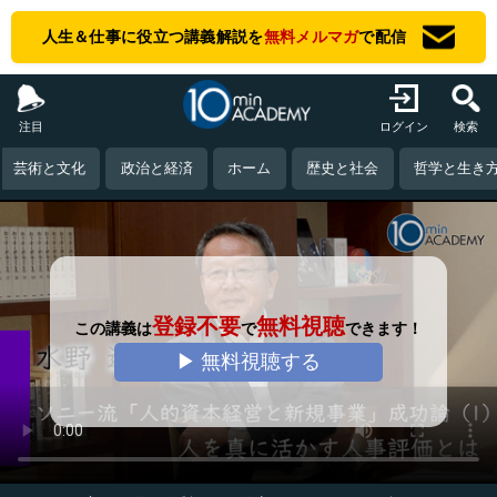
人生＆仕事に役立つ講義解説を
無料メルマガ
で配信
注目
ログイン
検索
芸術と文化
政治と経済
ホーム
歴史と社会
哲学と生き
登録不要
無料視聴
この講義は
で
できます！
▶ 無料視聴する