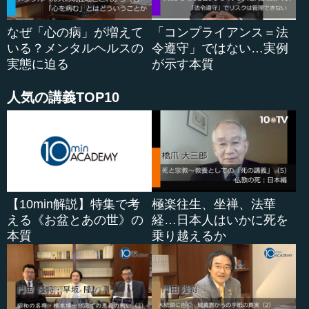
ント型の人が（上に）上がったときに、一緒にできる人が
いなくなる可能性もあるのではないかと思います。この
なぜ「心の病」が増えて
「コンプライアンス＝法
「面倒くささ」は、どのように評価していったらいいので
いる？メンタルヘルスの
令遵守」ではない…実例
すか。
実態に迫る
が示す本質
水野 今、「クリエイター」と言いましたが、1ついうと、
例えばエンタテインメントの世界でクリエイターといわれ
人気の講義TOP10
る人は、社員ではないケース...
【10min解説】特集で考
極楽往生、坐禅、法華
える《お盆とあの世》の
経…日本人はいかに死を
本質
乗り越えるか