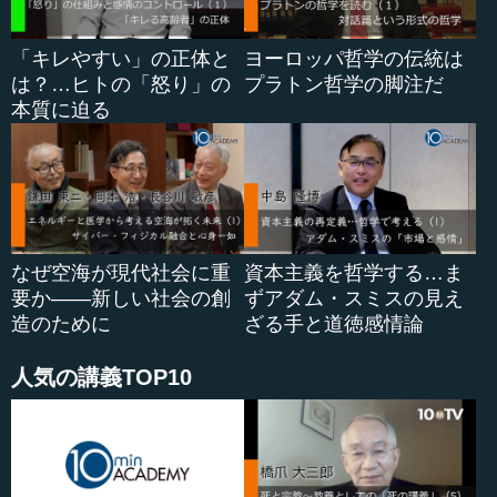
「キレやすい」の正体と
ヨーロッパ哲学の伝統は
は？…ヒトの「怒り」の
プラトン哲学の脚注だ
本質に迫る
なぜ空海が現代社会に重
資本主義を哲学する…ま
要か――新しい社会の創
ずアダム・スミスの見え
造のために
ざる手と道徳感情論
人気の講義TOP10