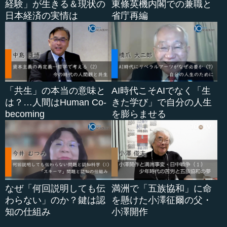
経験」が生きる＆現状の
東條英機内閣での兼職と
日本経済の実情は
省庁再編
「共生」の本当の意味と
AI時代こそAIでなく「生
は？…人間はHuman Co-
きた学び」で自分の人生
becoming
を膨らませる
なぜ「何回説明しても伝
満洲で「五族協和」に命
わらない」のか？鍵は認
を懸けた小澤征爾の父・
知の仕組み
小澤開作