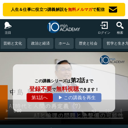
人生＆仕事に役立つ講義解説を
無料メルマガ
で配信
注目
ログイン
検索
芸術と文化
政治と経済
ホーム
歴史と社会
哲学と生き
第2話
この講義シリーズは
まで
登録不要
無料視聴
で
できます！
第1話へ
▶ この講義を再生