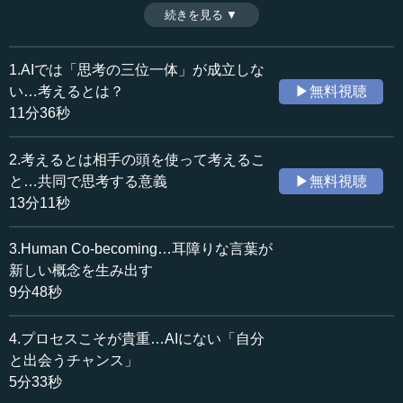
氏。「徳倫理学」という倫理学の領域を提示して、この問
続きを見る ▼
時間：18分40秒
題についての議論の必要性を説く。また、法整備という点
収録日：2025年7月12日
では、日本のAI規制議論の遅れについてフィルターバブル
追加日：2026年2月7日
や国家に都合の良い関係性の危険を指摘する。本講義終了
1.AIでは「思考の三位一体」が成立しな
カテゴリー：
後の質疑応答編。（2025年7月12日開催:早稲田大学Life
い…考えるとは？
▶無料視聴
哲学・思想
哲学・思想一般
Redesign College〈LRC〉講座より、全7話中第7話）
11分36秒
※司会者：川上達史（テンミニッツ・アカデミー編集長）
科学技術
AI・VR・ロボティクス
2.考えるとは相手の頭を使って考えるこ
≪全文≫
と…共同で思考する意義
▶無料視聴
●トロッコ問題はニセの問題ではないか…倫理の限界
13分11秒
と徳倫理学
3.Human Co-becoming…耳障りな言葉が
【質問】
新しい概念を生み出す
IT企業でAIサービスの事業化に携わっている者です。AIが社
9分48秒
会に浸透する中で、企業としてAIの倫理観についての姿勢
を示す必要に迫られています。例えば誰かが何らかの判断
4.プロセスこそが貴重…AIにない「自分
でプログラミングをしないと機械は作動しないのですが、
と出会うチャンス」
トロッコ問題のように、ハンドルをどちらに切ったら正し
5分33秒
いかというところでの判断として、最終的には倫理観に基