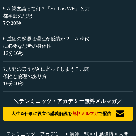
づいた基準がないと決められないというものが出てきてい
ると思います。その前提となる「正しい倫理」というもの
5.AI親友論って何？「Self-as-WE」と京
は存在するのでしょうか。哲学者としての先生のお考えを
都学派の思想
お聞きしたいです。
7分30秒
中島 今、具体的にトロッコ問題というものを出していた
6.道徳の起源は理性か感情か？…AI時代
だきましたが、あの問題自体が今のわれわれの議論の中で
に必要な思考の身体性
はニセの問題ではないかと、そういう疑いを持っているの
12分16秒
です。というのは、あれは決定できない、判断ができない
からです。なぜかというと、それぞれの登場人物たちの置
7.人間のほうがAIに寄ってしまう？…関
かれている状況が一切見えない形になっていて、数字だけ
係性と倫理のあり方
で判断するということになっているでしょう。
18分40秒
でも、果たして倫理的な判断をするときに、数字だけ
で、最大多数の最大幸福で突っ走れるのか。それぞれの状
＼テンミニッツ・アカデミー無料メルマガ／
況を考慮して、その上でやらなければいけないのではない
のか。こういう議論があるのです。
人生＆仕事に役立つ講義解説を
無料メルマガ
で配信
どこの地方か忘れましたけれど、どこかの中学校か何か
で、保護者の方が学校に電話してきたそうなのです、トロ
テンミニッツ・アカデミー
講師一覧
中島隆博
人間