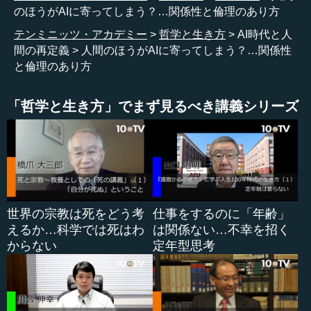
ッコ問題で。「うちの子が泣いて家に帰ってきた。あんな
のほうがAIに寄ってしまう？…関係性と倫理のあり方
の選べるわけがないのに、先生に選んで議論しろと言われ
テンミニッツ・アカデミー
哲学と生き方
AI時代と人
ちゃって。もう私はどうしていいか分からなくなった。何
間の再定義
人間のほうがAIに寄ってしまう？…関係性
でこんなバカな問題を授業でやらせるんだ」という怒りの
と倫理のあり方
電話が来たそうです。
「哲学と生き方」でまず見るべき講義シリーズ
たぶん、今トロッコ問題に関しては、どの教科書会社も
だんだん慎重になってきていると思います。つまり、あれ
はひょっとしたら非常に強力なニセの問題であって、倫理
的な決断を迫らせて、学習する人たちを困らせている問題
にすぎないのではないか。ある種本当の倫理の問題のすり
替えなのではないか。このようになってきているわけで
す。ですから、トロッコ問題のような問題をAIに装備させ
世界の宗教は死をどう考
仕事をするのに「年齢」
ると、そういう怒りの電話をしてくる保護者が増えるとい
えるか…科学では死はわ
は関係ない…不幸を招く
うことです。
からない
定年型思考
そうではなくて、正しい倫理とおっしゃいましたけれ
ど、倫理の問題ということでいうと、途中でも申し上げた
ように、人...