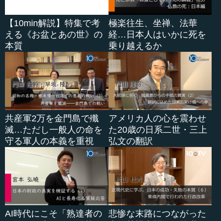
【10min解説】特集で考
極楽往生、坐禅、法華
える《お盆とあの世》の
経…日本人はいかに死を
本質
乗り越えるか
共産軍2万を金門島で殲
アメリカ人の心を震わせ
滅…ただし一般人の命を
た20歳の日系二世・三上
守る軍人の本義を重視
弘文の翻訳
AI時代にこそ「熟達者の
悲惨な末路につながった