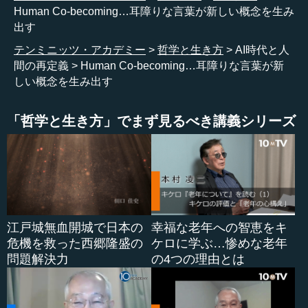
です。この耳障りというものがポイントなのです。
Human Co-becoming…耳障りな言葉が新しい概念を生み
出す
私は、言語に無理強いをすることによって、何か新しい
テンミニッツ・アカデミー
哲学と生き方
AI時代と人
概念が発明されることが、とても大事だと思っているわけ
間の再定義
Human Co-becoming…耳障りな言葉が新
です。ですから、意味がサラサラサラッと通るようなこと
しい概念を生み出す
が大事なのではなく、詰まってしまうこと、「あれ？ 何
か引っかかる」、ここにある種の新しい概念のチャンスが
「哲学と生き方」でまず見るべき講義シリーズ
あるのではないかと思います。
●私たちは西洋的な存在神学から出るべきではないか
中島 例えば、かつてイスラームの研究をしていた井筒俊
彦という先生がいらっしゃいましたが、井筒さんはこう言
江戸城無血開城で日本の
幸福な老年への智恵をキ
ったのです。「普通はね、『花が存在する』と言うだろ。
危機を救った西郷隆盛の
ケロに学ぶ…惨めな老年
それは間違いだ」と言うのです。「違う。『存在が花す
問題解決力
の4つの理由とは
る』と言え」と。そのようなことは誰も考えつかない。存
在が花する。「花する」は日本語として間違っています。
でも、井筒さんは自分の存在神学というも...