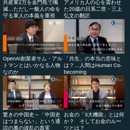
共産軍2万を金門島で殲
アメリカ人の心を震わせ
滅…ただし一般人の命を
た20歳の日系二世・三上
守る軍人の本義を重視
弘文の翻訳
OpenAI創業者サム・アル
「共生」の本当の意味と
トマンとはいかなる人物
は？…人間はHuman Co-
なのか
becoming
驚きの中国史～「中国史
お金の「3大機能」とは何
はつまらない」という通
か？ そしてお金のルー
説の裏の波乱の真実
ツとは？