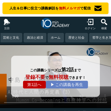
人生＆仕事に役立つ講義解説を
無料メルマガ
で配信
注目
ログイン
検索
芸術と文化
政治と経済
ホーム
歴史と社会
哲学と生き
第2話
この講義シリーズは
まで
登録不要
無料視聴
で
できます！
第1話へ
▶ この講義を再生