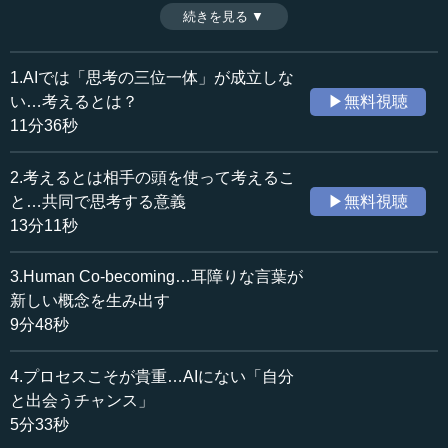
becoming」、すなわち他者や環境との関わりの中で人間的
続きを見る ▼
時間：9分48秒
になっていくプロセスを提示している。いったいどういう
収録日：2025年7月12日
ことなのか。イスラーム研究者・井筒俊彦氏の話などを交
追加日：2026年1月30日
えながら解説する。（2025年7月12日開催:早稲田大学Life
1.AIでは「思考の三位一体」が成立しな
カテゴリー：
Redesign College〈LRC〉講座より、全7話中第3話）
い…考えるとは？
▶無料視聴
哲学・思想
哲学・思想一般
※司会者：川上達史（テンミニッツ・アカデミー編集長）
11分36秒
科学技術
AI・VR・ロボティクス
2.考えるとは相手の頭を使って考えるこ
≪全文≫
と…共同で思考する意義
▶無料視聴
●耳障りな言葉に新しい概念を発明するチャンスがあ
13分11秒
る
3.Human Co-becoming…耳障りな言葉が
―― ちょうど今、大学受験の比喩が出てきましたけれ
新しい概念を生み出す
ど、中島先生はもちろん、その大学受験の上を超えた学問
9分48秒
ですね。当然、大学受験に出るものは、今の有力説に基づ
いたものが穴埋め問題で出てくるというところですけれ
4.プロセスこそが貴重…AIにない「自分
ど、研究者として、その新しい概念なり、未来の概念とい
と出会うチャンス」
うものはこういうものではないかということで、研究を進
5分33秒
めてこられていると思います。