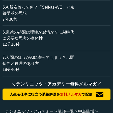
まさにそういうプロセスというか、そういう知的な営み
5.AI親友論って何？「Self-as-WE」と京
というものが、このAI時代においては人間が成していくべ
都学派の思想
きものだと思うのですけれど、先ほど教えていただいた、
7分30秒
対話というか論争的な方法論もあると思いますが、そのた
めに人間としてやるべきこと、どういうものが必要かとい
6.道徳の起源は理性か感情か？…AI時代
うことについてはいかがですか。
に必要な思考の身体性
12分16秒
中島 ありがとうございます。やはり、学問という現場に
いますと、新しい概念を発明することはとても大事です。
7.人間のほうがAIに寄ってしまう？…関
そして新しい概念ができると、今までの世界のパースペク
係性と倫理のあり方
ティブ（考え方、見方）が変わってしまうのです。まった
18分40秒
く新しい様相で世界が見えてくる。そういう局面があるわ
けです。そういう発明というものが、文系・理系を問わず
絶対に必要だという気がしているのです。
＼テンミニッツ・アカデミー無料メルマガ／
例えば最近、私は、「Human Co-becoming」という言葉
人生＆仕事に役立つ講義解説を
無料メルマガ
で配信
を口にするようにしています。Human Co-becoming、人間
は他者とともに人間的になっていくプロセスにあるという
意味です。英語としても、これは非常に耳障りな言葉なの
テンミニッツ・アカデミー
講師一覧
中島隆博