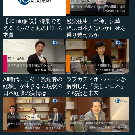
【10min解説】特集で考
極楽往生、坐禅、法華
える《お盆とあの世》の
経…日本人はいかに死を
本質
乗り越えるか
AI時代にこそ「熟達者の
ラフカディオ・ハーンが
経験」が生きる＆現状の
解明した「美しい日本」
日本経済の実情は
の秘密と未来