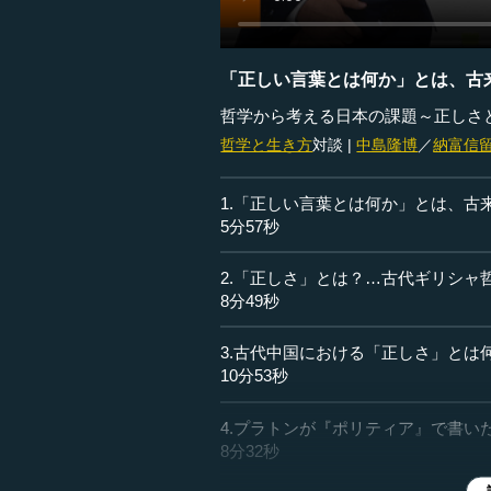
「正しい言葉とは何か」とは、古
哲学から考える日本の課題～正しさ
哲学と生き方
対談 |
中島隆博
／
納富信
1.「正しい言葉とは何か」とは、古
5分57秒
2.「正しさ」とは？…古代ギリシャ
8分49秒
3.古代中国における「正しさ」とは
10分53秒
4.プラトンが『ポリティア』で書い
8分32秒