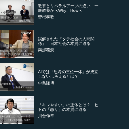
教養とリベラルアーツの違い…一
般教養からWhy、Howへ
曽根泰教
誤解された『タテ社会の人間関
係』…日本社会の本質に迫る
與那覇潤
AIでは「思考の三位一体」が成立
しない…考えるとは？
中島隆博
「キレやすい」の正体とは？…ヒ
トの「怒り」の本質に迫る
川合伸幸