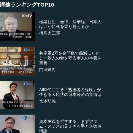
講義ランキングTOP10
極楽往生、坐禅、法華経…日本人
はいかに死を乗り越えるか
橋爪大三郎
共産軍2万を金門島で殲滅…ただ
し一般人の命を守る軍人の本義を
重視
門田隆将
AI時代にこそ「熟達者の経験」が
生きる＆現状の日本経済の実情は
宮本弘曉
資本主義を哲学する…まずアダ
ム・スミスの見えざる手と道徳感
情論