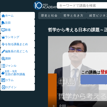
ホーム
歴史と社会
哲学と生き方
経営ビジネ
注目
哲学から考える日本の課題～
新着
ランキング
を知る講義まとめ
編集長の見どころ
講師
ジャンル
登
8月・9月
この講義は
注目の新作講義
コラム
ログイン