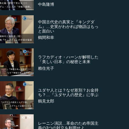
中島隆博
中国古代史の真実と『キングダ
ム』…史実がわかれば物語はもっ
と面白い
鶴間和幸
ラフカディオ・ハーンが解明した
「美しい日本」の秘密と未来
賴住光子
ユダヤ人とは？なぜ差別？お金持
ち？…『ユダヤ人の歴史』に学ぶ
鶴見太郎
レーニン演説…革命のため帝国主
義の3つの対立を利用せよ