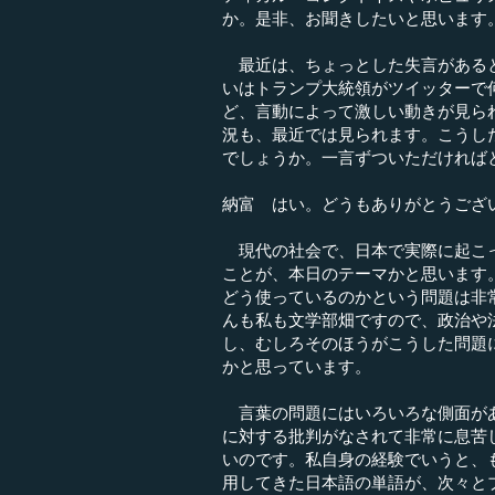
か。是非、お聞きしたいと思います
最近は、ちょっとした失言があると
いはトランプ大統領がツイッターで
ど、言動によって激しい動きが見ら
況も、最近では見られます。こうし
でしょうか。一言ずついただければ
納富 はい。どうもありがとうござ
現代の社会で、日本で実際に起こっ
ことが、本日のテーマかと思います
どう使っているのかという問題は非
んも私も文学部畑ですので、政治や
し、むしろそのほうがこうした問題
かと思っています。
言葉の問題にはいろいろな側面があ
に対する批判がなされて非常に息苦
いのです。私自身の経験でいうと、
用してきた日本語の単語が、次々と