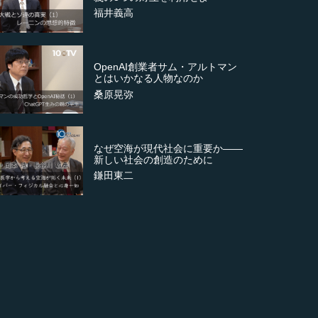
福井義高
OpenAI創業者サム・アルトマン
とはいかなる人物なのか
桑原晃弥
なぜ空海が現代社会に重要か――
新しい社会の創造のために
鎌田東二