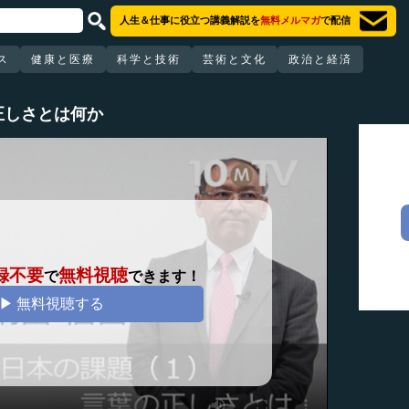
人生＆仕事に役立つ講義解説を
無料メルマガ
で配信
ス
健康と医療
科学と技術
芸術と文化
政治と経済
正しさとは何か
録不要
無料視聴
で
できます！
▶ 無料視聴する