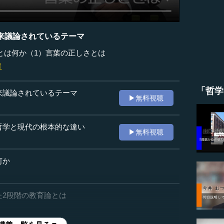
来議論されているテーマ
とは何か（1）言葉の正しさとは
留
「哲学
来議論されているテーマ
▶無料視聴
哲学と現代の根本的な違い
▶無料視聴
何か
た2段階の教育論とは