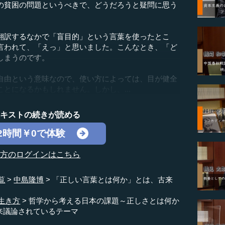
の貧困の問題というべきで、どうだろうと疑問に思う
訳するなかで「盲目的」という言葉を使ったとこ
言われて、「えっ」と思いました。こんなとき、「ど
しまうのです。
由という意味なので、使い方によっては、目が健全
とになるかもしれません。しかし、...
テキストの続きが読める
2時間￥0で体験
の方のログインはこちら
覧
中島隆博
「正しい言葉とは何か」とは、古来
生き方
哲学から考える日本の課題～正しさとは何か
来議論されているテーマ