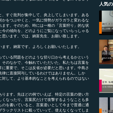
人気の
。
、すぐ批判が集中して、炎上してしまいます。ある
何かをつぶやくと、一気に情勢がガラガラと変わるな
れます。そのため、時には一種の「言葉狩り」的な状
た今の傾向を、どのようにご覧になっていらっしゃる
と思います。では、納富先生、お願い致します。
います。納富です。よろしくお願いいたします。
ている問題をどのような切り口から考えるかという
。そのなかで、今触れていただいた、私たちは言葉を
常に重要で、そこは反省が必要だと思います。中島さ
法律に直接関与しているわけではありません。しか
に対して、より基本的なことを考えられるのではない
ります。先ほどの例でいえば、特定の言葉の使い方
しくなったり、言葉尻だけで攻撃するようなことも多
ものを書いていると、言葉遣いとして今まで普通に通
ブラックリストに載っていって、使えなくなってしま