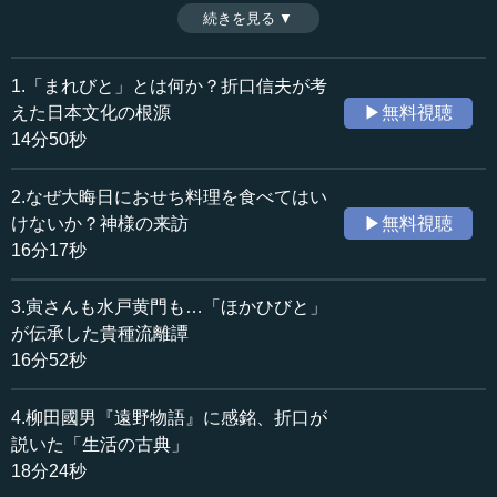
ら日本の文学が発生したと考えた。そこで折口信夫が取っ
続きを見る ▼
時間：16分17秒
たのが「宗教文学発生説」である。そして神をもてなすた
収録日：2022年9月13日
めの工夫から生まれたのが、大晦日の大掃除であり、正月
追加日：2023年1月2日
のおせち料理である。ここには「依代」という大事な意味
1.「まれびと」とは何か？折口信夫が考
カテゴリー：
が込められている。（全4話中第2話）
えた日本文化の根源
▶無料視聴
文化・芸術
日本文化
14分50秒
≪全文≫
2.なぜ大晦日におせち料理を食べてはい
●なぜ日本の文学は歌が散文よりも古くからあるのか
けないか？神様の来訪
▶無料視聴
16分17秒
折口信夫は日本文学の成り立ちについて、非常に早い段
階で「律文学」、つまり決まり事のある詩であることに気
3.寅さんも水戸黄門も…「ほかひびと」
づきます。簡単にいうと「5音句」「7音句」に区切る。5音
が伝承した貴種流離譚
句と7音句に区切ると、なんとなく和歌になってしまう。な
16分52秒
んとなく歌のように聞こえます。
4.柳田國男『遠野物語』に感銘、折口が
「よき人の よしとよく見て よしと言ひし 吉野よく
見よ よき人よく見つ」
説いた「生活の古典」
18分24秒
これは「よい人がよしとよく見て、よしと言った吉野を