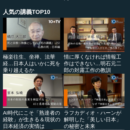
...
人気の講義TOP10
極楽往生、坐禅、法華
情に厚くなければ情報工
経…日本人はいかに死を
作はできない…明石元二
乗り越えるか
郎の対露工作の教訓
AI時代にこそ「熟達者の
ラフカディオ・ハーンが
経験」が生きる＆現状の
解明した「美しい日本」
日本経済の実情は
の秘密と未来