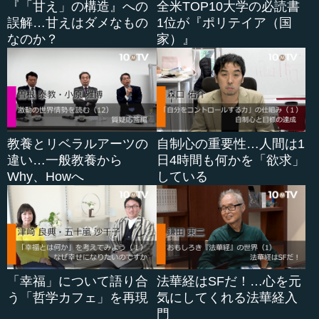
『「甘え」の構造』への
全米TOP10大学の必読書
キストを、稗田阿礼がいなくなっても読み伝えられるよう
誤解…甘えはダメなもの
1位が『ポリテイア（国
に太安万侶（おおのやすまろ）が書き連ね、注記をつけて
なのか？
家）』
誰もが読めるものにした。これを712年に元明天皇に献上し
たのが、成立です（編注：（『古事記』が編纂された
年）。
また『万葉集』は、8世紀中盤頃に編纂されます。編纂者
の1人に大伴家持（おおとものやかもち）もいたであろうと
考える。これらは時間的なものですが、例えば、このよう
教養とリベラルアーツの
自制心の重要性…人間は1
な考え方もあるのです。
違い…一般教養から
日4時間も何かを「欲求」
Why、Howへ
している
なぜ日本の文学は歌のほうが古く、散文の発達が遅れて
いるのか。なぜ文学という意識が生まれてくるのか。それ
は、文学という意識が生まれてくるために宗教的な何らか
の詞章が文学になっていく道筋があるから。なぜなら、神
様が与えてくれた言葉を長く保持するにはそうする必要が
あるから。いわゆる無文字社会（文字がない社会）では、
「幸福」について語り合
法華経はSFだ！…心を元
そういう形でしか長く言葉を伝えていくことができないか
う「哲学カフェ」を再現
気にしてくれる法華経入
ら、というわけです。
門