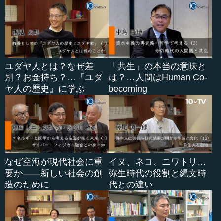
ユダヤ人とは？なぜ差
「共生」の本当の意味と
別？お金持ち？…『ユダ
は？…人間はHuman Co-
ヤ人の歴史』に学ぶ
becoming
なぜ空海が現代社会に重
イヌ、ネコ、ニワトリ…
要か――新しい社会の創
弥生時代の役割と縄文時
造のために
代との違い