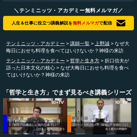
よく見なさいよ、今のよい人たちも」という意味の1つの歌
＼テンミニッツ・アカデミー無料メルマガ／
になっています。5音句と7音句に区切ると、なんとなく歌
のように聞こえるのです。
人生＆仕事に役立つ講義解説を
無料メルマガ
で配信
標語でも「狭い日本 そんなに急いで どこへ行く」
や、ちょっとした注意の看板も「この土手に 登るべから
テンミニッツ・アカデミー
講師一覧
上野誠
なぜ大
ず 警視庁」とするなど、5音句と7音句に区切れます。5音
晦日におせち料理を食べてはいけないか？神様の来訪
句と7音句に区切って声を掛け合うことが、神とのコミュニ
テンミニッツ・アカデミー
哲学と生き方
折口信夫が
ケーションのための1つの約束事だった。そこから日本の文
語った日本文化の核心
なぜ大晦日におせち料理を食べ
学が発生するのです。
てはいけないか？神様の来訪
さらには神様がやってきて、「おまえたちの村は、幸せ
にしてやろう」などと言って「呪禁」（じゅごん）、つま
「哲学と生き方」でまず見るべき講義シリーズ
りおまじないの言葉を言ってくれる。それを長い間、数世
代にわたって伝えていくことで、言葉が洗練されていく。
これが「日本文学の発生」というわけです。
これがまた難しくて、発生と成立はどう違か。成立はと
いうと、712年に稗田阿礼（ひえだのあれ）が読んでいたテ