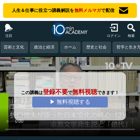
人生＆仕事に役立つ講義解説を
無料メルマガ
で配信
注目
ログイン
検索
芸術と文化
政治と経済
ホーム
歴史と社会
哲学と生き
登録不要
無料視聴
この講義は
で
できます！
▶ 無料視聴する