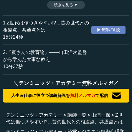
ちと何が違うのか。また、何を大切にし、どうありたいと
続きを見る ▼
時間：15分24秒
感じているのか。これらを踏まえ、若い世代からの相談や
収録日：2023年6月21日
悩みに対して適切に向き合うためのコツも合わせて解説す
追加日：2023年12月22日
る。（全2話中第1話）
1.Z世代は傷つきやすい!?…昔の世代との
カテゴリー：
※インタビュアー：川上達史（テンミニッツTV編集長）
相違点、共通点とは
▶無料視聴
哲学・思想
心理学
15分24秒
ビジネス・経営
ビジネス・経営一般
社会・福祉
社会・福祉一般
2.『寅さんの教育論』――山田洋次監督
から学んだ大事な教え
≪全文≫
10分37秒
●「Z世代」は従来の世代と何が違うのか
＼テンミニッツ・アカデミー無料メルマガ／
―― 山浦先生は大学で教えていらっしゃるので、今の若
い世代の方々と触れ合ったり、コミュニケーションを取ら
人生＆仕事に役立つ講義解説を
無料メルマガ
で配信
れたり、指導されたりする機会が多いと思います。今の企
業では、若者が分からない、どういうふうに付き合えばい
いのか分からないという声が…。
テンミニッツ・アカデミー
講師一覧
山浦一保
Z世
代は傷つきやすい!?…昔の世代との相違点、共通点とは
山浦 「Z世代」ですね。
テンミニッツ・アカデミー
経営ビジネス
組織心理学