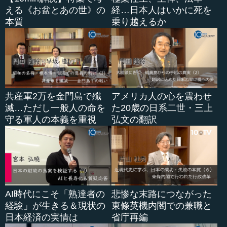
山浦 よくいえばそうかもしれませんが、中途半端という
える《お盆とあの世》の
経…日本人はいかに死を
ことかもしれません。
本質
乗り越えるか
―― でも、「本質は変わらない」という先生のお話は非
常に重要だと思います。違うものであると見てしまうと、
かえって理解の端緒さえ取れなくなる可能性もありますよ
ね。
山浦 そうですね。基本的に「人とよりよく過ごしていた
共産軍2万を金門島で殲
アメリカ人の心を震わせ
い」ところは、何も変わらない。「...
滅…ただし一般人の命を
た20歳の日系二世・三上
守る軍人の本義を重視
弘文の翻訳
AI時代にこそ「熟達者の
悲惨な末路につながった
経験」が生きる＆現状の
東條英機内閣での兼職と
日本経済の実情は
省庁再編