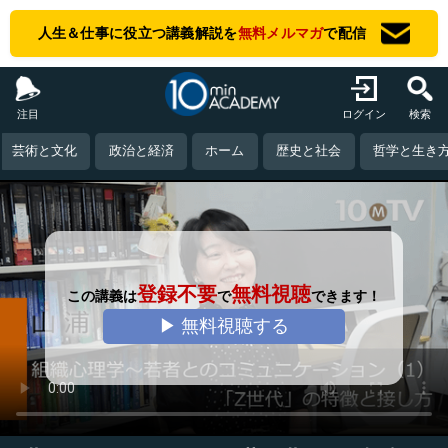
人生＆仕事に役立つ講義解説を
無料メルマガ
で配信
注目
ログイン
検索
芸術と文化
政治と経済
ホーム
歴史と社会
哲学と生き
登録不要
無料視聴
この講義は
で
できます！
▶ 無料視聴する