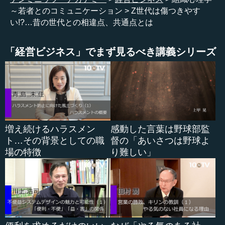
～若者とのコミュニケーション
Z世代は傷つきやす
―― 下手に話しかけると、もしかしたらハラスメントと
い!?…昔の世代との相違点、共通点とは
思われてしまうのではなかろうかなどと、どう距離を取
り、どう人間関係を作っていいのか悩んでいる方も多いと
思います。
「経営ビジネス」でまず見るべき講義シリーズ
『武器としての組織心理学』と表題にもありますが、組
織心理学を学んでいる先生として、今の学生をどう見てお
られるのか。「実はこういう側面もある」というようなこ
とがあれば教えていただきたいですし、付き合いのコツの
ようなものも教えていただきたいと思います。そういうと
ころでは、どうでしょうか。
増え続けるハラスメン
感動した言葉は野球部監
ト…その背景としての職
督の「あいさつは野球よ
一般的には「今の若者はこうだよね」「ゆとり世代だか
場の特徴
り難しい」
らこうだ」のような議論があります。そのように言ってし
まうのもどうかと思いながらも、半面、心のどこかでは
「うん、そうかもしれない」と思うところもあり、非常に
難しいところです。先生はそのあたり、どのようにお感じ
になりますか。