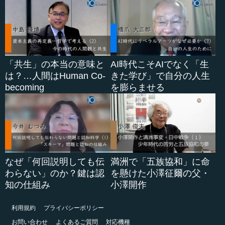
「共生」の本当の意味と
AI時代こそAIでなく「生
は？…人間はHuman Co-
きた学び」で自分の人生
becoming
を膨らませる
なぜ「何回説明しても伝
満洲で「五族協和」に命
わらない」のか？鍵は認
を懸けた小澤征爾の父・
知の仕組み
小澤開作
利用規約
プライバシーポリシー
お問い合わせ
よくあるご質問
対応機種