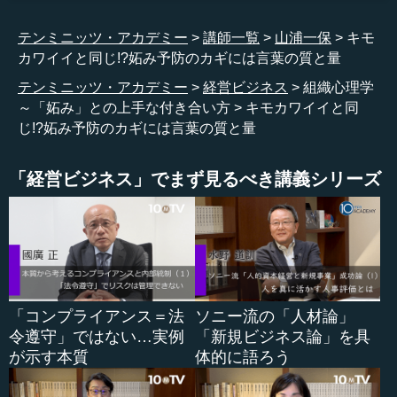
―― 前回のお話で、「いい嫉妬・悪い嫉妬がある」とい
テンミニッツ・アカデミー
講師一覧
山浦一保
キモ
うようにもお聞きしました。組織を運営していく中で、ど
カワイイと同じ!?妬み予防のカギには言葉の質と量
のように「妬み」という要素に向き合い、悪い嫉妬であれ
ば、それを（どう）良くしていくようにするのか。これに
テンミニッツ・アカデミー
経営ビジネス
組織心理学
ついては、どういう工夫をするとよろしいのでしょうか。
～「妬み」との上手な付き合い方
キモカワイイと同
じ!?妬み予防のカギには言葉の質と量
山浦 そこがまさに今の研究テーマです。前回申し上げま
したように、「あの人がひいきされている」ということを
「経営ビジネス」でまず見るべき講義シリーズ
感じると、「私にはつれないあの上司は、あるいは仲間は
一体なんなの」というようなことで、妬みが生まれてしま
います。
ですから、リーダーを中心にした人付き合い、社員やメ
ンバーたちとのお付き合いの中で、どれだけ公平さ・公正
さを担保するかというのが、非常に重要な問題になってく
「コンプライアンス＝法
ソニー流の「人材論」
ると思います。
令遵守」ではない…実例
「新規ビジネス論」を具
が示す本質
体的に語ろう
できる方にどうしてもたくさん仕事を頼みたくなるとい
うことも、リーダーであれば当然の采配だと思われます。