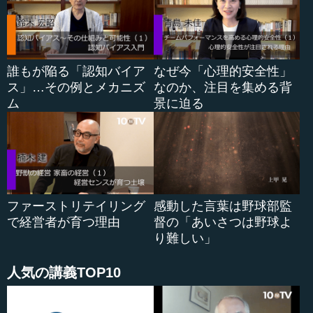
そこでぜひ、「こういう理由で、この仕事はこの人に任せ
る」「この分量でお願いしようと思う」という言葉を、皆
さんが納得される形で出していただきたい。そうすると、
だいぶ緩和されると思います。
誰もが陥る「認知バイア
なぜ今「心理的安全性」
ス」…その例とメカニズ
なのか、注目を集める背
―― 実際に言うほうの立場からすると、そのように言っ
ム
景に迫る
てしまうと、かえってえこひいきのようになってしまうの
ではなかろうか、といった心が働くようにも思います。そ
れは、チームの人にはどのように伝えればいいのですか。
山浦 なかなか難しいですね。でも、普段の会話があれ
ば、そういう一言は言えると思うのですが。難しいでしょ
うかね。
ファーストリテイリング
感動した言葉は野球部監
で経営者が育つ理由
督の「あいさつは野球よ
―― これは、意識し過ぎなのでしょうか。今回は大事な
り難しい」
仕事だから、「これはあいつしかできないだろう」という
ようなことを言ってしまうと、いかにもえこひいきをして
人気の講義TOP10
いるようになってしまうかな、と思ったりします。