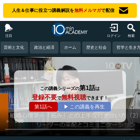
人生＆仕事に役立つ講義解説を
無料メルマガ
で配信
注目
ログイン
検索
芸術と文化
政治と経済
ホーム
歴史と社会
哲学と生き
第1話
この講義シリーズの
は
登録不要
無料視聴
で
できます！
第1話へ
▶ この講義を再生