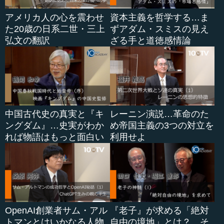
アメリカ人の心を震わせ
資本主義を哲学する…ま
た20歳の日系二世・三上
ずアダム・スミスの見え
弘文の翻訳
ざる手と道徳感情論
中国古代史の真実と『キ
レーニン演説…革命のた
ングダム』…史実がわか
め帝国主義の3つの対立を
れば物語はもっと面白い
利用せよ
OpenAI創業者サム・アル
『老子』が求める「絶対
トマンとはいかなる人物
自由の境地」とは？…そ