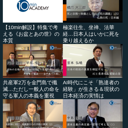
山浦 そうですね。それはなかなかのえこひいきですね。
―― これは当然、言い方も難しいわけですよね。
【10min解説】特集で考
極楽往生、坐禅、法華
山浦 そうですね。例えば企画の仕事だとして、「こうい
える《お盆とあの世》の
経…日本人はいかに死を
う部分の構想を練るのが上手だから、あなたがやってみ
本質
乗り越えるか
て」「次は、こういう部分の...
共産軍2万を金門島で殲
AI時代にこそ「熟達者の
滅…ただし一般人の命を
経験」が生きる＆現状の
守る軍人の本義を重視
日本経済の実情は