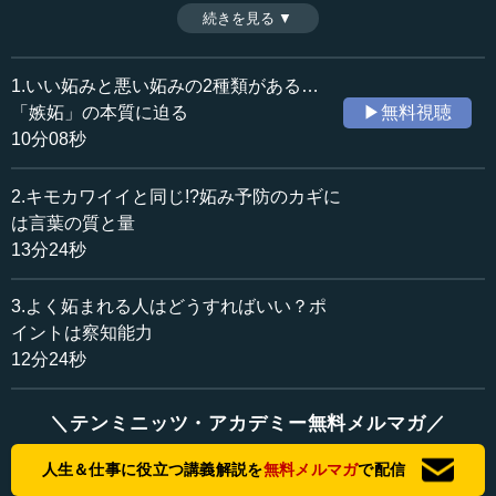
にかかっている。一方で、やりすぎると「くどい」という
続きを見る ▼
時間：13分24秒
感情を引き起こすことになる。質と量のバランスを考える
収録日：2023年6月21日
うえで取るべき方策にはどのようなものがあるのか。（全3
追加日：2023年11月10日
話中第2話）
1.いい妬みと悪い妬みの2種類がある…
カテゴリー：
※インタビュアー：川上達史（テンミニッツTV編集長）
「嫉妬」の本質に迫る
▶無料視聴
哲学・思想
心理学
10分08秒
ビジネス・経営
ビジネス・経営一般
社会・福祉
社会・福祉一般
2.キモカワイイと同じ!?妬み予防のカギに
は言葉の質と量
≪全文≫
13分24秒
●全体像と役割の提示――「妬み」を生みにくいリー
ダーの采配
3.よく妬まれる人はどうすればいい？ポ
イントは察知能力
―― （前回のお話にあった「妬み」によるネガティブな
12分24秒
雰囲気がチーム内に出てきた場合に、）組織としてはどう
取り組めばいいのかというのが、山浦先生のご専門である
＼テンミニッツ・アカデミー無料メルマガ／
組織心理学の大きなテーマになると思います。
人生＆仕事に役立つ講義解説を
無料メルマガ
で配信
山浦 そうですね。