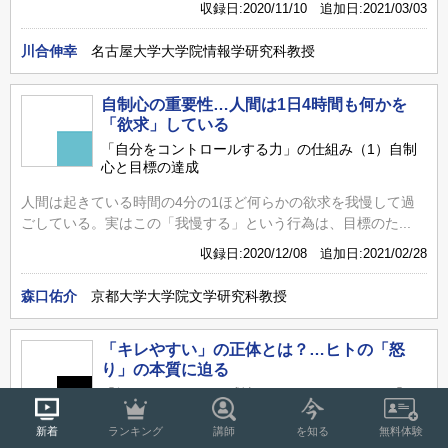
収録日:2020/11/10 追加日:2021/03/03
川合伸幸
名古屋大学大学院情報学研究科教授
自制心の重要性…人間は1日4時間も何かを
「欲求」している
「自分をコントロールする力」の仕組み（1）自制
心と目標の達成
人間は起きている時間の4分の1ほど何らかの欲求を我慢して過
ごしている。実はこの「我慢する」という行為は、目標のた...
収録日:2020/12/08 追加日:2021/02/28
森口佑介
京都大学大学院文学研究科教授
「キレやすい」の正体とは？…ヒトの「怒
り」の本質に迫る
「怒り」の仕組みと感情のコントロール（1）「キ
レる高齢者」の正体
新着
ランキング
講師
を知る
無料体験
「高齢者はキレやすい」などといわれることがあるが、それは本