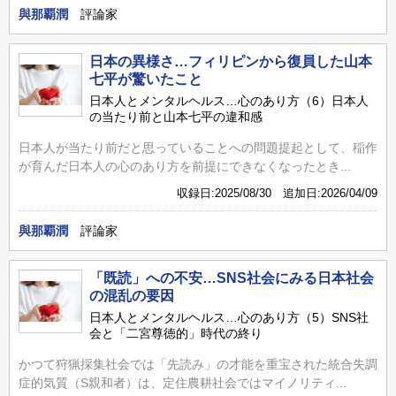
與那覇潤
評論家
日本の異様さ…フィリピンから復員した山本
七平が驚いたこと
日本人とメンタルヘルス…心のあり方（6）日本人
の当たり前と山本七平の違和感
日本人が当たり前だと思っていることへの問題提起として、稲作
が育んだ日本人の心のあり方を前提にできなくなったとき...
収録日:2025/08/30 追加日:2026/04/09
與那覇潤
評論家
「既読」への不安…SNS社会にみる日本社会
の混乱の要因
日本人とメンタルヘルス…心のあり方（5）SNS社
会と「二宮尊徳的」時代の終り
かつて狩猟採集社会では「先読み」の才能を重宝された統合失調
症的気質（S親和者）は、定住農耕社会ではマイノリティ...