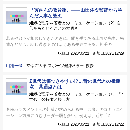
『寅さんの教育論』――山田洋次監督から学
んだ大事な教え
組織心理学～若者とのコミュニケーション（2）自
信をもたせることの大切さ
若者や部下が相談してきたときに、聞き手である上司や先生、先
輩などがつい話し過ぎるのはよくある失敗である。相手の...
収録日:2023/06/21 追加日:2023/12/29
山浦一保
立命館大学 スポーツ健康科学部 教授
Z世代は傷つきやすい!?…昔の世代との相違
点、共通点とは
組織心理学～若者とのコミュニケーション（1）「Z
世代」の特徴と接し方
各種ハラスメントへの対策が求められる中、若者とのコミュニケ
ーション方法に悩むリーダー層も多い。例えば、近年「Z...
収録日:2023/06/21 追加日:2023/12/22