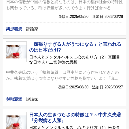
日本の儒教が中国の儒教と異なるのは、日本の稲作社会の特殊性
も関わっている。稲は収量が多いのでうまく行けば食べる...
収録日:2025/08/30 追加日:2026/03/28
與那覇潤
評論家
「頑張りすぎる人がうつになる」と言われる
のは日本だけ!?
日本人とメンタルヘルス…心のあり方（2）真面目
な日本人と二宮尊徳の思想
中井久夫氏のいう「執着気質」は歴史的にどう作られてきたの
か。執着気質はうつ病になりやすい性格を指すが、よく「真...
収録日:2025/08/30 追加日:2026/03/27
與那覇潤
評論家
日本人の生きづらさの特徴は？～中井久夫著
『分裂病と人類』
日本人とメンタルヘルス…心のあり方（1）米を食