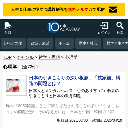
人生＆仕事に役立つ講義解説を
無料メルマガ
で配信
注目
ログイン
検索
芸術と文化
政治と経済
ホーム
歴史と社会
哲学と生き
TOP
ジャンル
哲学・思想
心理学
心理学
(全72件)
日本の引きこもりの深い根源…「核家族」構
造の問題とは？
日本人とメンタルヘルス…心のあり方（7）若者の
引きこもりと日本の教育問題
昨今「8050問題」として取りざたされることの多い「引きこも
り」の問題だが、その考え方には、日本と中国・韓国で「家...
収録日:2025/08/30 追加日:2026/04/10