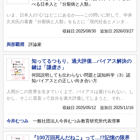
べる日本人と『分裂病と人類』
いま、日本人の“心”はどこにあるか――この問いに対して、中井
久夫氏の著書『分裂病と人類』をもとに「現代社会とメンタ...
収録日:2025/08/30 追加日:2026/03/27
與那覇潤
評論家
知ってるつもり、過大評価…バイアス解決の
鍵は「謙虚さ」
何回説明しても伝わらない問題と認知科学（3）認
知バイアスとの正しい向き合い方
人間がこの世界を生きていく上で、バイアスは避けられない。し
かし、そこに居直って自分を過大評価してしまうと、それ...
収録日:2025/05/12 追加日:2025/11/16
今井むつみ
一般社団法人今井むつみ教育研究所代表理事
『100万回死んだねこ』って…!?記憶の限界