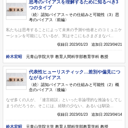
思考のバイアスを理解するために知るべき3
つのタイプ
〈続〉認知バイアス～その仕組みと可能性（3）思
考のバイアス〈前編〉
私たちは思考することによって未来の予測や他者とのコミュニケ
ーションを可能にしているが、実はそこにもさまざまなバ...
収録日:2023/01/23 追加日:2023/04/21
鈴木宏昭
元青山学院大学 教育人間科学部教育学科 教授
代表性ヒューリスティック…差別や偏見につ
ながるバイアス
〈続〉認知バイアス～その仕組みと可能性（2）概
念のバイアス〈後編〉
なぜ多くの人が、「連言錯誤」といった非論理的な推論をしてし
まうのだろうか。そこには、経験の少ない、あるいは馴染...
収録日:2023/01/23 追加日:2023/04/14
鈴木宏昭
元青山学院大学 教育人間科学部教育学科 教授