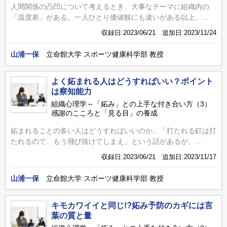
人間関係の凸凹について考えるとき、大事なテーマに組織内の
「温度差」がある。一人ひとり価値観にも違いがある以上、...
収録日:2023/06/21 追加日:2023/11/24
山浦一保
立命館大学 スポーツ健康科学部 教授
よく妬まれる人はどうすればいい？ポイント
は察知能力
組織心理学～「妬み」との上手な付き合い方（3）
感謝のこころと「見る目」の養成
妬まれることの多い人はどうすればいいのか。「打たれる釘は打
たれるので、もう飛び抜けてしまえ」という話があるが、...
収録日:2023/06/21 追加日:2023/11/17
山浦一保
立命館大学 スポーツ健康科学部 教授
キモカワイイと同じ!?妬み予防のカギには言
葉の質と量