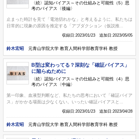
〈続〉認知バイアス～その仕組みと可能性（5）思
考のバイアス〈後編〉
止まった時計を見て「電池切れかな」と考えるように、私たちは
日常的に現象の原因を推定する「アブダクション（仮説推...
収録日:2023/01/23 追加日:2023/05/05
鈴木宏昭
元青山学院大学 教育人間科学部教育学科 教授
B型は変わってる？深刻な「確証バイアス」
に陥らぬために
〈続〉認知バイアス～その仕組みと可能性（4）思
考のバイアス〈中編〉
第一印象、血液型判断など、私たちの思考において「確証バイア
ス」がかかる場面は少なくない。いったい確証バイアスと...
収録日:2023/01/23 追加日:2023/04/28
鈴木宏昭
元青山学院大学 教育人間科学部教育学科 教授