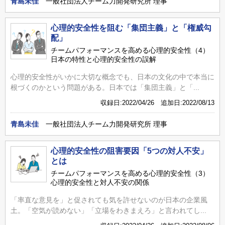
青島未佳
一般社団法人チーム力開発研究所 理事
心理的安全性を阻む「集団主義」と「権威勾
配」
チームパフォーマンスを高める心理的安全性（4）
日本の特性と心理的安全性の誤解
心理的安全性がいかに大切な概念でも、日本の文化の中で本当に
根づくのかという問題がある。日本では「集団主義」と「...
収録日:2022/04/26 追加日:2022/08/13
青島未佳
一般社団法人チーム力開発研究所 理事
心理的安全性の阻害要因「5つの対人不安」
とは
チームパフォーマンスを高める心理的安全性（3）
心理的安全性と対人不安の関係
「率直な意見を」と促されても気を許せないのが日本の企業風
土。「空気が読めない」「立場をわきまえろ」と言われてし...