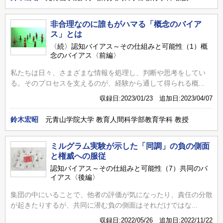
非合理なのに誰もがハマる「概念のバイア
ス」とは
〈続〉認知バイアス～その仕組みと可能性（1）概
念のバイアス〈前編〉
私たちは日々、さまざまな情報を処理し、判断や思考をしてい
る。そのプロセスを支えるのが、経験から通して得られる概...
収録日:2023/01/23 追加日:2023/04/07
鈴木宏昭
元青山学院大学 教育人間科学部教育学科 教授
ミルグラム実験が示した「同調」の負の側面
と権威への服従
認知バイアス～その仕組みと可能性（7）共同のバ
イアス〈後編〉
集団の中にいることで、他者の評価が気になったり、責任の分散
が起きたりするが、共同に潜む負の側面はそれだけではな...
収録日:2022/05/26 追加日:2022/11/22