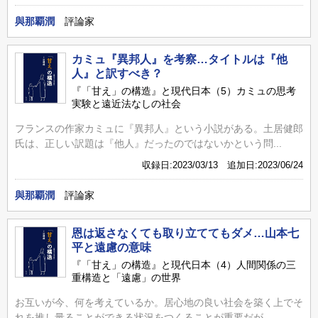
與那覇潤
評論家
カミュ『異邦人』を考察…タイトルは『他
人』と訳すべき？
『「甘え」の構造』と現代日本（5）カミュの思考
実験と遠近法なしの社会
フランスの作家カミュに『異邦人』という小説がある。土居健郎
氏は、正しい訳題は『他人』だったのではないかという問...
収録日:2023/03/13 追加日:2023/06/24
與那覇潤
評論家
恩は返さなくても取り立ててもダメ…山本七
平と遠慮の意味
『「甘え」の構造』と現代日本（4）人間関係の三
重構造と「遠慮」の世界
お互いが今、何を考えているか。居心地の良い社会を築く上でそ
れを推し量ることができる状況をつくることが重要だが、...