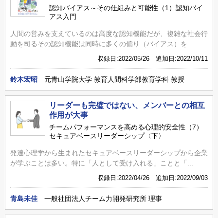
認知バイアス～その仕組みと可能性（1）認知バイ
アス入門
人間の営みを支えているのは高度な認知機能だが、複雑な社会行
動を司るその認知機能は同時に多くの偏り（バイアス）を...
収録日:2022/05/26 追加日:2022/10/11
鈴木宏昭
元青山学院大学 教育人間科学部教育学科 教授
リーダーも完璧ではない、メンバーとの相互
作用が大事
チームパフォーマンスを高める心理的安全性（7）
セキュアベースリーダーシップ〈下〉
発達心理学から生まれたセキュアベースリーダーシップから企業
が学ぶことは多い。特に「人として受け入れる」ことと「...
収録日:2022/04/26 追加日:2022/09/03
青島未佳
一般社団法人チーム力開発研究所 理事