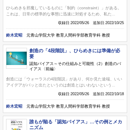
ひらめきを邪魔しているものに「制約（constraint）」がある。
これは、日常の標準的な事態に迅速に対処するため、私た...
収録日:2022/05/26 追加日:2022/10/25
鈴木宏昭
元青山学院大学 教育人間科学部教育学科 教授
創造の「4段階説」、ひらめきには準備が必
要
認知バイアス～その仕組みと可能性（2）創造のバ
イアス〈前編〉
創造には「ウォーラスの4段階説」があり、何か見た途端、いい
アイデアがパッと出たというのは創造とはいわないという...
収録日:2022/05/26 追加日:2022/10/18
鈴木宏昭
元青山学院大学 教育人間科学部教育学科 教授
誰もが陥る「認知バイアス」…その例とメカ
ニズム