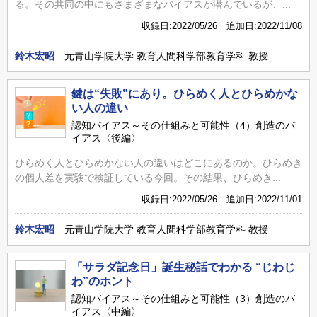
る。その共同の中にもさまざまなバイアスが潜んでいるが、...
収録日:2022/05/26 追加日:2022/11/08
鈴木宏昭
元青山学院大学 教育人間科学部教育学科 教授
鍵は“失敗”にあり。ひらめく人とひらめかな
い人の違い
認知バイアス～その仕組みと可能性（4）創造のバ
イアス〈後編〉
ひらめく人とひらめかない人の違いはどこにあるのか。ひらめき
の個人差を実験で検証している今回。その結果、ひらめき...
収録日:2022/05/26 追加日:2022/11/01
鈴木宏昭
元青山学院大学 教育人間科学部教育学科 教授
「サラダ記念日」誕生秘話でわかる “じわじ
わ”のホント
認知バイアス～その仕組みと可能性（3）創造のバ
イアス〈中編〉