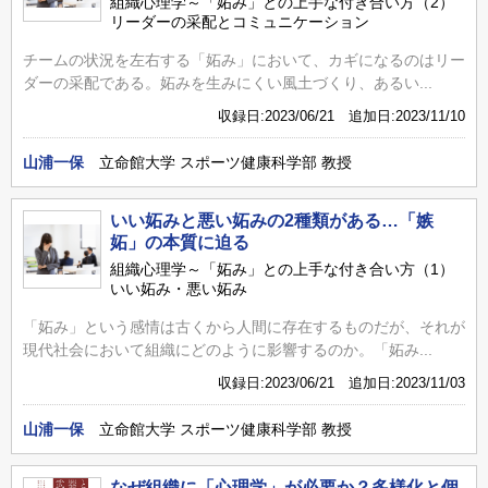
組織心理学～「妬み」との上手な付き合い方（2）
リーダーの采配とコミュニケーション
チームの状況を左右する「妬み」において、カギになるのはリー
ダーの采配である。妬みを生みにくい風土づくり、あるい...
収録日:2023/06/21 追加日:2023/11/10
山浦一保
立命館大学 スポーツ健康科学部 教授
いい妬みと悪い妬みの2種類がある…「嫉
妬」の本質に迫る
組織心理学～「妬み」との上手な付き合い方（1）
いい妬み・悪い妬み
「妬み」という感情は古くから人間に存在するものだが、それが
現代社会において組織にどのように影響するのか。「妬み...
収録日:2023/06/21 追加日:2023/11/03
山浦一保
立命館大学 スポーツ健康科学部 教授
なぜ組織に「心理学」が必要か？多様化と個