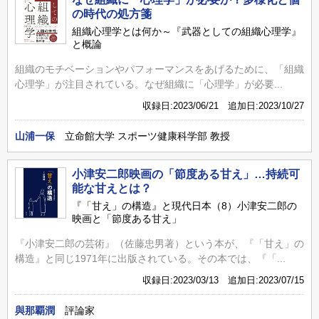
の時代の処方箋
組織心理学とは何か～『武器としての組織心理学』
と概論
組織のモチベーションやパフォーマンスをあげるために、「組織
心理学」が注目されている。なぜ組織に「心理学」が必要...
収録日:2023/06/21 追加日:2023/10/27
山浦一保
立命館大学 スポーツ健康科学部 教授
小津安二郎映画の「節度ある甘え」…持続可
能な甘えとは？
『「甘え」の構造』と現代日本（8）小津安二郎の
映画と「節度ある甘え」
『小津安二郎の芸術』（佐藤忠男著）という本が、『「甘え」の
構造』と同じ1971年に出版されている。その本では、『「...
収録日:2023/03/13 追加日:2023/07/15
與那覇潤
評論家