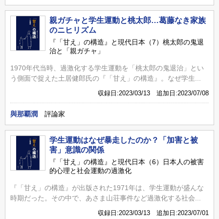
親ガチャと学生運動と桃太郎…葛藤なき家族
のニヒリズム
『「甘え」の構造』と現代日本（7）桃太郎の鬼退
治と「親ガチャ」
1970年代当時、過激化する学生運動を「桃太郎の鬼退治」とい
う側面で捉えた土居健郎氏の『「甘え」の構造』。なぜ学生...
収録日:2023/03/13 追加日:2023/07/08
與那覇潤
評論家
学生運動はなぜ暴走したのか？「加害と被
害」意識の関係
『「甘え」の構造』と現代日本（6）日本人の被害
的心理と社会運動の過激化
『「甘え」の構造』が出版された1971年は、学生運動が盛んな
時期だった。その中で、あさま山荘事件など過激化する社会...
収録日:2023/03/13 追加日:2023/07/01