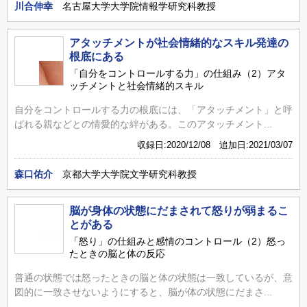
川合伸幸
名古屋大学大学院情報学研究科教授
アタッチメントが社会情緒的なスキル発達の
根底にある
「自分をコントロールする力」の仕組み（2）アタ
ッチメントと社会情緒的スキル
自分をコントロールする力の根底には、「アタッチメント」と呼
ばれる親などとの情愛的な絆がある。このアタッチメント...
収録日:2020/12/08 追加日:2021/03/07
森口佑介
京都大学大学院文学研究科教授
脳が身体の状態にだまされて怒りが弱まるこ
とがある
「怒り」の仕組みと感情のコントロール（2）怒っ
たときの脳と体の反応
普通の状態では怒ったときの脳と体の状態は一致しているが、意
図的に一致させないようにすると、脳が体の状態にだまさ...