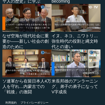
ヤ人の歴史』に学ぶ
becoming
なぜ空海が現代社会に重
イヌ、ネコ、ニワトリ…
要か――新しい社会の創
弥生時代の役割と縄文時
造のために
代との違い
ソ連軍から在留日本人4万
米長邦雄のアンラーニン
人を守れ…内蒙古での
グ、弟子の弟子になって
「戦後」の激闘
V字成長
利用規約
プライバシーポリシー