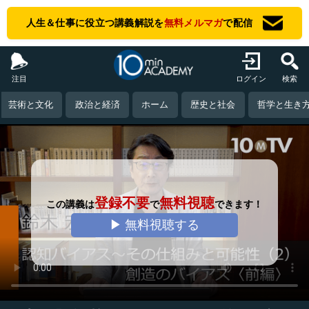
人生＆仕事に役立つ講義解説を
無料メルマガ
で配信
注目
ログイン
検索
芸術と文化
政治と経済
ホーム
歴史と社会
哲学と生き
登録不要
無料視聴
この講義は
で
できます！
▶ 無料視聴する