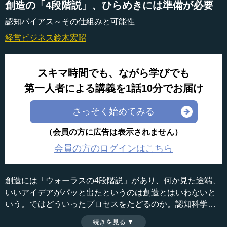
創造の「4段階説」、ひらめきには準備が必要
認知バイアス～その仕組みと可能性
経営ビジネス
鈴木宏昭
スキマ時間でも、ながら学びでも
第一人者による講義を1話10分でお届け
さっそく始めてみる
（会員の方に広告は表示されません）
会員の方のログインはこちら
創造には「ウォーラスの4段階説」があり、何か見た途端、
いいアイデアがパッと出たというのは創造とはいわないと
いう。ではどういったプロセスをたどるのか。認知科学で
行われている創造の研究について解説する。（全7話中第2
続きを見る ▼
時間：10分44秒