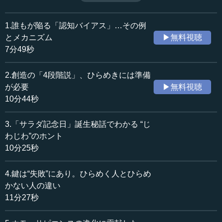
話）
収録日：2022年5月26日
追加日：2022年10月18日
1.誰もが陥る「認知バイアス」…その例
カテゴリー：
とメカニズム
▶無料視聴
哲学・思想
心理学
7分49秒
≪全文≫
2.創造の「4段階説」、ひらめきには準備
●創造の基本図式「ウォーラスの4段階説」
が必要
▶無料視聴
10分44秒
創造におけるバイアスについて、これからお話ししよう
と思います。
3.「サラダ記念日」誕生秘話でわかる “じ
わじわ”のホント
創造についてお話しするときに、いろいろな人が最初に
10分25秒
参照するのが、スライドに書いてある、グレアム・ウォー
ラスという人の唱えた創造の基本図式である「4段階説」で
4.鍵は“失敗”にあり。ひらめく人とひらめ
す。
かない人の違い
彼の考え方によると、最初は「準備」の段階といいま
11分27秒
す。何か見た途端、パッと出たというのは創造とはいわな
いわけです。創造するために、「こうじゃないか、ああじ