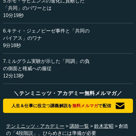
5.ホモ・サピエンスの進化に貢献した
ゃないか」と相当に苦しむわけです。そのことを「準備」
「共同」のパワーとは
といっています。私たちの研究の領域では「インパス」
10分19秒
（日本語で「行き詰まり」）という言葉を使ったりしま
す。そうやって苦しんで、どうやってもうまくいかない中
6.キティ・ジェノビーゼ事件と「共同の
で作業をしている段階です。
バイアス」のワナ
9分18秒
そうすると、ウォーラスの考え方では次に「あたため」
という段階があるということです。あたためというのはど
7.ミルグラム実験が示した「同調」の負
ういうことかというと、一生懸命取り組んでいる作業とは
別の作業を行うことです。休憩を取ることでもいいし、お
の側面と権威への服従
茶を飲むことでもいい。お風呂に入ることでもいいかもし
12分13秒
れません。そのように、今苦しんでいる作業とは別のこと
をやっている段階です。
＼テンミニッツ・アカデミー無料メルマガ／
そうすると、そういう段階を経て、あるときに突然パッ
人生＆仕事に役立つ講義解説を
無料メルマガ
で配信
と「ひらめき」が訪れるというのです。
そして、ひらめいた後は、そのひらめきが本当に適切な
テンミニッツ・アカデミー
講師一覧
鈴木宏昭
創造
ものなのか、正しいものなのかということの「検証」が続
の「4段階説」、ひらめきには準備が必要