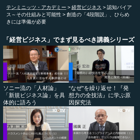
くと、ウォーラスは考えています。
テンミニッツ・アカデミー
経営ビジネス
認知バイア
ス～その仕組みと可能性
創造の「4段階説」、ひらめ
分かりやすい例として、どのくらい本当かはよく分から
きには準備が必要
ないのですが、アルキメデスは王様に「王冠が純金ででき
ているのか、それとも混ぜ物になっているのか、ちゃんと
調べろ」と言われて、どうやっていいかよく分からず苦し
「経営ビジネス」でまず見るべき講義シリーズ
んでいました。これが「準備」の段階になります。それで
疲れ果ててお風呂に入りました。これが「あたため」の段
階です。そうするとお風呂の水がザーッと出て、そこで突
然「ひらめき」が訪れるということになります。こういう
例がイメージされるといいかと思います。
ソニー流の「人材論」
“なぜ”を繰り返せ！『発
「検証」もすごく大事なのです。科学的な研究という
「新規ビジネス論」を具
想力の全技法』に学ぶ原
と、本当の意味で研究のレベルでやると、ひらめきだけで
体的に語ろう
因探究法
問題が解けるということはまずありません。それが本当に
そうなのかということを実験とか、観察とか、計算をやっ
て検証していかなければいけないのです。ただ、私...