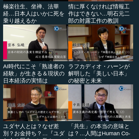
極楽往生、坐禅、法華
情に厚くなければ情報工
経…日本人はいかに死を
作はできない…明石元二
乗り越えるか
郎の対露工作の教訓
AI時代にこそ「熟達者の
ラフカディオ・ハーンが
経験」が生きる＆現状の
解明した「美しい日本」
日本経済の実情は
の秘密と未来
ユダヤ人とは？なぜ差
「共生」の本当の意味と
別？お金持ち？…『ユダ
は？…人間はHuman Co-