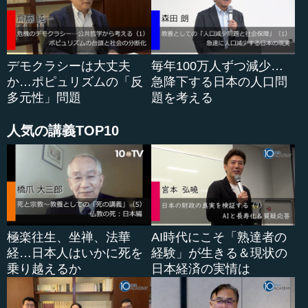
も、ペンではなくて、自分の志一つでチャレンジしてみよ
うとふと思ったきっかけが政経塾だったということです。
というのが、いわゆるポリティカルメモリーというか、自
分なりのストーリーです。
デモクラシーは大丈夫
毎年100万人ずつ減少…
か…ポピュリズムの「反
急降下する日本の人口問
多元性」問題
題を考える
人気の講義TOP10
極楽往生、坐禅、法華
AI時代にこそ「熟達者の
経…日本人はいかに死を
経験」が生きる＆現状の
乗り越えるか
日本経済の実情は