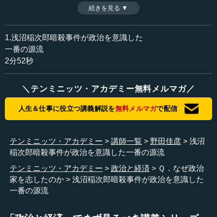
時間：2分52秒
続きを見る ▼
収録日：2013年11月6日
追加日：2014年3月6日
カテゴリー：
1.浅沼稲次郎暗殺事件が政治を意識した
教育
キャリア・自分史
一番の源流
2分52秒
政治家を目指す志に関わる部分だと思いますが、これには
いくつか変遷があります。
＼テンミニッツ・アカデミー無料メルマガ／
なんとなく政治が気になっていたのは、ずっと子供の頃か
らです。これは信じてもらえないかもしれませんが、私は
人生＆仕事に役立つ講義解説を
無料メルマガ
で配信
昭和３２年の５月生まれなのですが、初めて政治を意識し
たのが昭和３５年の１０月でした。当時の社会党の委員長
の浅沼稲次郎さんが、日比谷公会堂で右翼の少年に刺され
テンミニッツ・アカデミー
講師一覧
野田佳彦
浅沼
て亡くなるというニュースが、私が３歳半のときに白黒テ
稲次郎暗殺事件が政治を意識した一番の源流
レビでずっと流れていまして、今は亡くなったお袋に「な
テンミニッツ・アカデミー
政治と経済
Ｑ．なぜ政治
ぜあのおじさんは殺されたの？」と聞いたときに、「政治
家を志したのか
浅沼稲次郎暗殺事件が政治を意識した
というのは大変な仕事なのよ」と言われた記憶があるとい
一番の源流
うことが一番の源流なのだと思います。
保育園に通っているときにはジョン・Ｆ・ケネディの暗殺
があって、内外ともに政治家というのは、命を賭けるよう