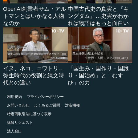
OpenAI創業者サム・アル
中国古代史の真実と『キ
トマンとはいかなる人物
ングダム』…史実がわか
なのか
れば物語はもっと面白い
イヌ、ネコ、ニワトリ…
「国生み・国作り・国譲
弥生時代の役割と縄文時
り・国治め」と「むす
代との違い
ひ」の力
利用規約
プライバシーポリシー
お問い合わせ
よくあるご質問
対応機種
特定商取引法に基づく表示
講師リクエスト
法人窓口