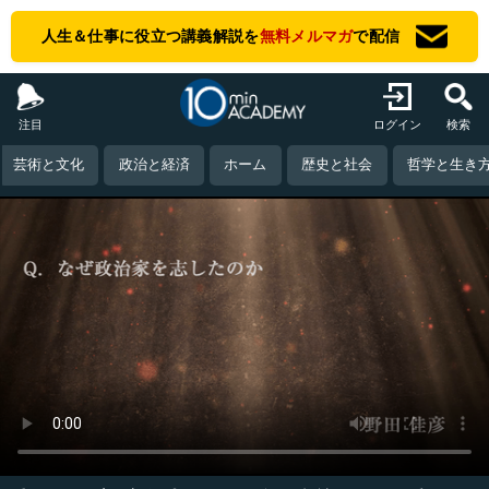
人生＆仕事に役立つ講義解説を
無料メルマガ
で配信
注目
ログイン
検索
芸術と文化
政治と経済
ホーム
歴史と社会
哲学と生き