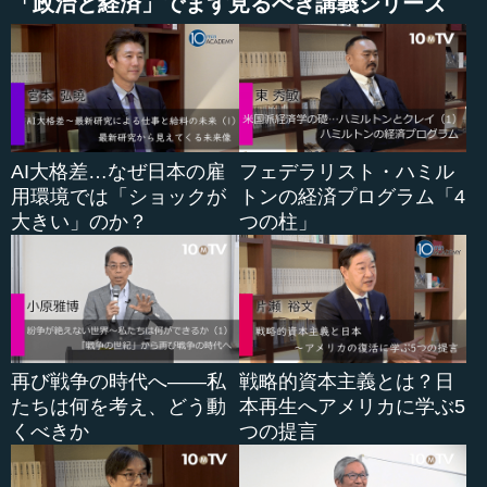
「政治と経済」でまず見るべき講義シリーズ
な、ものすごく大変な仕事だというイメージがありまし
た。その怖い世界が見たかったのだと思いますが、保育園
で親子面談があって「将来何になりたいの？」と聞かれた
ときに「内閣総理大臣」と答えました。これが原点のよう
なもので、怖いもの見たさというか、ものすごく大変な仕
事なのだと思っていました。でも、世のため人のためにな
るのだというイメージがあったのです。
AI大格差…なぜ日本の雇
フェデラリスト・ハミル
しかし、物心がついてくればくるほど、身近でそんな命を
用環境では「ショックが
トンの経済プログラム「4
賭けて世のため人のためというよりも、ロッキード事件や
大きい」のか？
つの柱」
田中金脈問題があったり、私の出身は千葉県ですけれど
も、千葉県にもいろいろな金権風土を象徴する事件があり
ました。おかしいなと思って政治を勉強しようと思い、そ
れで早稲田大学政治学部に入るのですが、ペンを通じて政
治を書いていきたいと思いました。この志はまだ寸志で、
小さい志だと思います。ほのかな志から寸志にはなってい
再び戦争の時代へ――私
戦略的資本主義とは？日
くのですが、政治家の道に行くには、まだ飛躍があるので
たちは何を考え、どう動
本再生へアメリカに学ぶ5
す。
くべきか
つの提言
そして、大学卒業年時に、松下政経塾一期生募集の広告を
たまたま見てしまいました。地盤、看板、鞄はないけれど