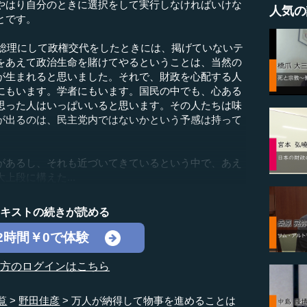
やはり自分のときに選択をして実行しなければいけな
人気の
とです。
を総理にして政権交代をしたときには、掲げていないテ
をあえて政治生命を賭けてやるということは、当然の
が生まれると思いました。それで、財政を心配する人
にもいます。学者にもいます。国民の中でも、心ある
思った人はいっぱいいると思います。その人たちは味
が出るのは、民主党内ではないかという予感は持って
あるし、それも近づいてきているという中で、あえ
上段に構えた...
テキストの続きが読める
2時間￥0で体験
の方のログインはこちら
覧
野田佳彦
万人が納得して物事を進めることは