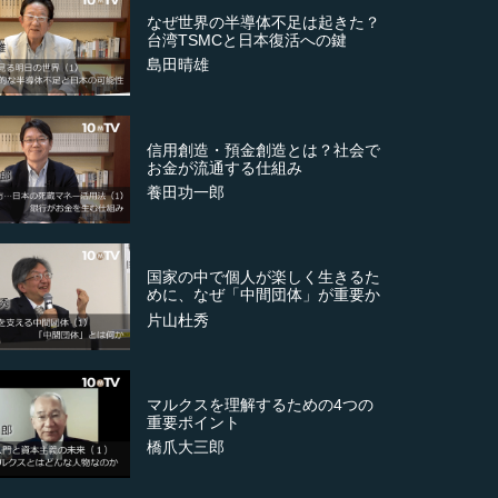
なぜ世界の半導体不足は起きた？
台湾TSMCと日本復活への鍵
島田晴雄
信用創造・預金創造とは？社会で
お金が流通する仕組み
養田功一郎
国家の中で個人が楽しく生きるた
めに、なぜ「中間団体」が重要か
片山杜秀
マルクスを理解するための4つの
重要ポイント
橋爪大三郎