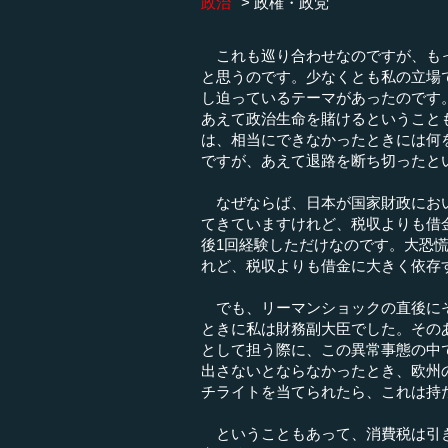
政治
政権・政党
これも巡り合わせなのですが、もっ
と思うのです。少なくとも私の立場
し迫っているテーマがあったのです
あえて政治生命を賭けるということ
は、相当にできなかったときには何
ですが、あえて退路を断ち切ったと
なぜならば、日本が国家財政におい
てきていますけれど、税収よりも借
後1回経験しただけなのです。大恐
れど、税収よりも借金に大きく依存
でも、リーマンショックの直後にそ
ときに私は財務副大臣でした。そのあ
として担う際に、この異常事態の中
出さないとならなかったとき、欧州
チライトを当てられたら、これは持
ということもあって、消費税は引き