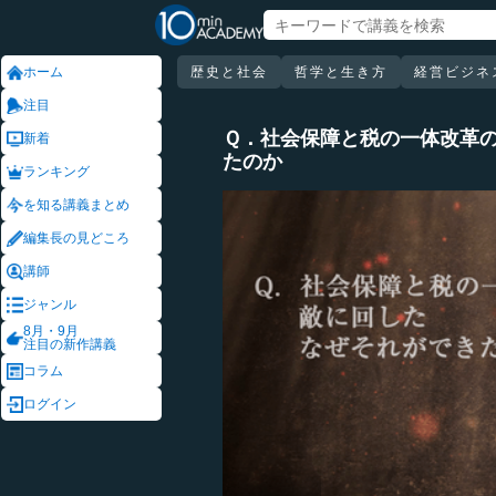
ホーム
歴史と社会
哲学と生き方
経営ビジネ
注目
Ｑ．社会保障と税の一体改革の
新着
たのか
ランキング
を知る講義まとめ
編集長の見どころ
講師
ジャンル
8月・9月
注目の新作講義
コラム
ログイン