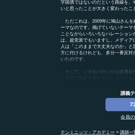
字国債ではないのだという路線を、
いと思ったことが大きく変わったこ
ただこれは、2009年に鳩山さん
ーマなのです。掲げていないテーマ
ことながらいろいろなハレーション
は、超党派でもいますし、メディア
人は「このままで大丈夫なのか」と
方に付けるけれども、多分一番反対
いたのです。
そして、いずれの日にかは総選挙が
て国民に負担を求めるということを大
講義
7
会員
テンミニッツ・アカデミー
講師一