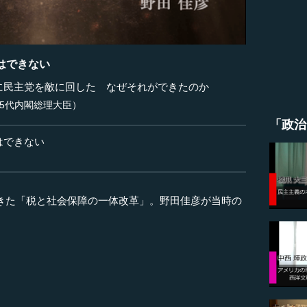
はできない
に民主党を敵に回した なぜそれができたのか
5代内閣総理大臣）
「政治
はできない
きた「税と社会保障の一体改革」。野田佳彦が当時の