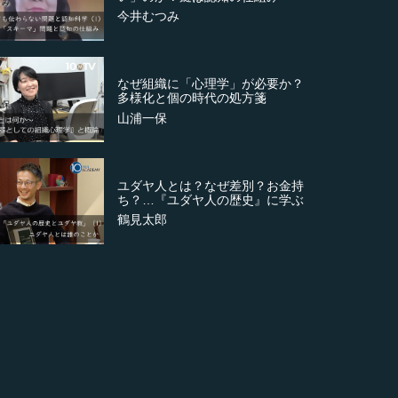
今井むつみ
なぜ組織に「心理学」が必要か？
多様化と個の時代の処方箋
山浦一保
ユダヤ人とは？なぜ差別？お金持
ち？…『ユダヤ人の歴史』に学ぶ
鶴見太郎