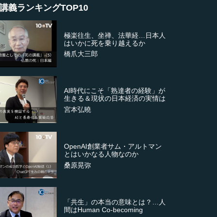
講義ランキングTOP10
極楽往生、坐禅、法華経…日本人
はいかに死を乗り越えるか
橋爪大三郎
AI時代にこそ「熟達者の経験」が
生きる＆現状の日本経済の実情は
宮本弘曉
OpenAI創業者サム・アルトマン
とはいかなる人物なのか
桑原晃弥
「共生」の本当の意味とは？…人
間はHuman Co-becoming