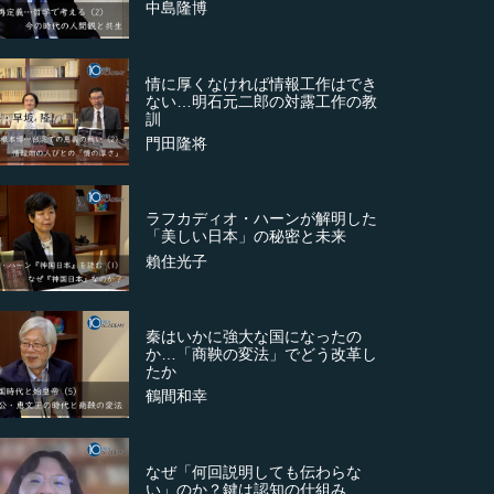
中島隆博
情に厚くなければ情報工作はでき
ない…明石元二郎の対露工作の教
訓
門田隆将
ラフカディオ・ハーンが解明した
「美しい日本」の秘密と未来
賴住光子
秦はいかに強大な国になったの
か…「商鞅の変法」でどう改革し
たか
鶴間和幸
なぜ「何回説明しても伝わらな
い」のか？鍵は認知の仕組み