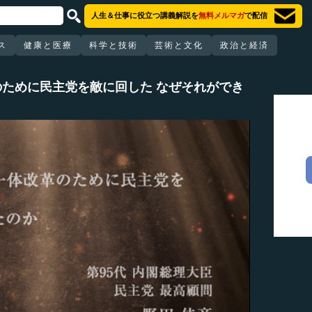
人生＆仕事に役立つ講義解説を
無料メルマガ
で配信
ス
健康と医療
科学と技術
芸術と文化
政治と経済
ために民主党を敵に回した なぜそれができ