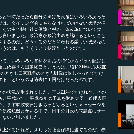
と平時だったら自分の掲げる政策はいろいろあった
では、タイミング的にやらなければいけない状況が押
。その中で特に社会保障と税の一体改革については、
も言いました。政治家が政治生命を賭けるということ
をするのだ、どうするのだと問われる厳しい状況なの
いうのは、もうそういう状況だったのです。
て、いろいろな資料を明治の時代からずっと記録し
金に依存する国家経営というのは、昭和21年の敗戦直
慌のときも日露戦争のときも財政は厳しかったですけ
する、というのは過去に１回だけだったのです。
の状況が生まれました。平成21年ですけれど、その
と平成22年、平成23年の予算を財務大臣、総理大臣
で、まず財政規律はきちっと守るというメッセージを
の債務危機とかある中で、日本の財政の問題点にサー
たないと思いました。
上げるけれど、きちっと社会保障に当てるのだ、赤