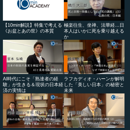
【10min解説】特集で考える
極楽往生、坐禅、法華経…日
《お盆とあの世》の本質
本人はいかに死を乗り越える
か
AI時代にこそ「熟達者の経
ラフカディオ・ハーンが解明
験」が生きる＆現状の日本経
した「美しい日本」の秘密と
済の実情は
未来