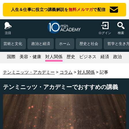
人生＆仕事に役立つ講義解説を
無料メルマガ
で配信
注目
ログイン
検索
芸術と文化
政治と経済
ホーム
歴史と社会
哲学と生き
活
国際
美容・健康
対人関係
歴史
ビジネス
経済
政治
テンミニッツ・アカデミー
コラム
対人関係
記事
テンミニッツ・アカデミーでおすすめの講義