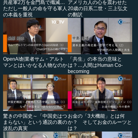
共産軍2万を金門島で殲滅…
アメリカ人の心を震わせた
ただし一般人の命を守る軍人
20歳の日系二世・三上弘文
の本義を重視
の翻訳
OpenAI創業者サム・アルト
「共生」の本当の意味と
マンとはいかなる人物なのか
は？…人間はHuman Co-
becoming
驚きの中国史～「中国史はつ
お金の「3大機能」とは何
まらない」という通説の裏の
か？ そしてお金のルーツと
波乱の真実
は？