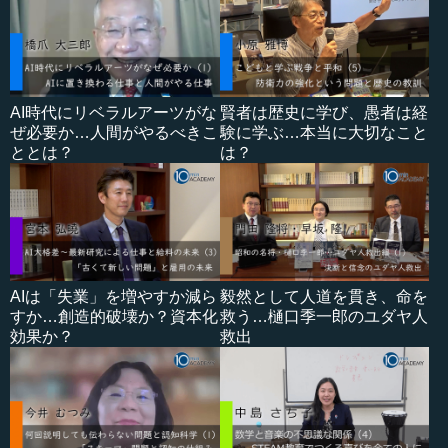
AI時代にリベラルアーツがな
賢者は歴史に学び、愚者は経
ぜ必要か…人間がやるべきこ
験に学ぶ…本当に大切なこと
ととは？
は？
AIは「失業」を増やすか減ら
毅然として人道を貫き、命を
すか…創造的破壊か？資本化
救う…樋口季一郎のユダヤ人
効果か？
救出