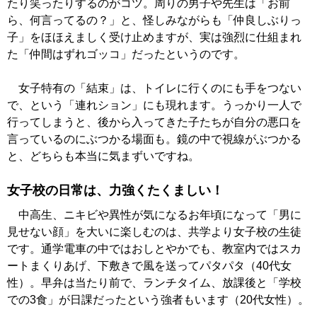
たり笑ったりするのがコツ。周りの男子や先生は「お前
ら、何言ってるの？」と、怪しみながらも「仲良しぶりっ
子」をほほえましく受け止めますが、実は強烈に仕組まれ
た「仲間はずれゴッコ」だったというのです。
女子特有の「結束」は、トイレに行くのにも手をつない
で、という「連れション」にも現れます。うっかり一人で
行ってしまうと、後から入ってきた子たちが自分の悪口を
言っているのにぶつかる場面も。鏡の中で視線がぶつかる
と、どちらも本当に気まずいですね。
女子校の日常は、力強くたくましい！
中高生、ニキビや異性が気になるお年頃になって「男に
見せない顔」を大いに楽しむのは、共学より女子校の生徒
です。通学電車の中ではおしとやかでも、教室内ではスカ
ートまくりあげ、下敷きで風を送ってパタパタ（40代女
性）。早弁は当たり前で、ランチタイム、放課後と「学校
での3食」が日課だったという強者もいます（20代女性）。