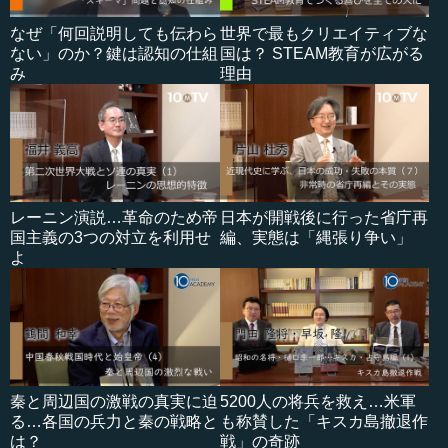
なぜ「何回説明しても伝わら
世界で最もクリエイティブな
ない」のか？鍵は認知の仕組
国は？ STEAM教育が広がる
み
理由
レーニン演説…革命のため帝
日本が開戦後に行った省庁再
国主義の3つの対立を利用せ
編、実態は「縄張り争い」
よ
秦と周辺国の激戦の真実に迫
5200人の将兵を救え…米軍
る…各国の兵力と秦の戦略と
も称賛した「キスカ島撤退作
は？
戦」の奇跡