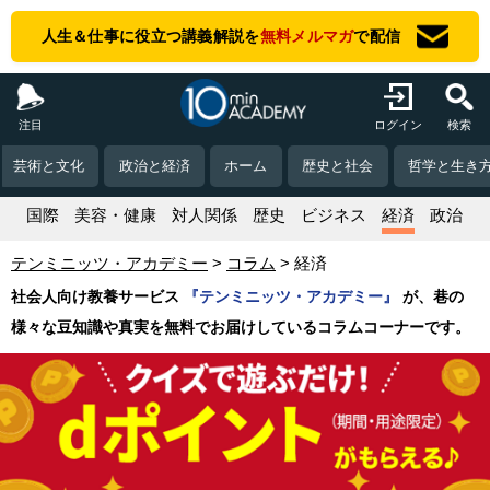
人生＆仕事に役立つ講義解説を
無料メルマガ
で配信
注目
ログイン
検索
芸術と文化
政治と経済
ホーム
歴史と社会
哲学と生き
活
国際
美容・健康
対人関係
歴史
ビジネス
経済
政治
テンミニッツ・アカデミー
コラム
経済
社会人向け教養サービス
『テンミニッツ・アカデミー』
が、巷の
様々な豆知識や真実を無料でお届けしているコラムコーナーです。