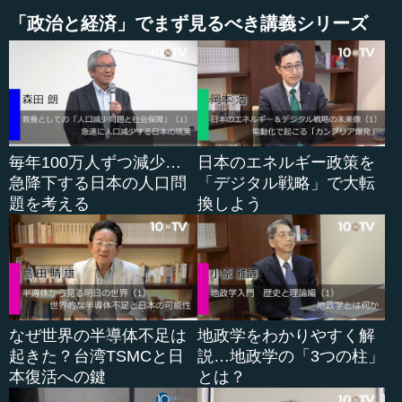
「政治と経済」でまず見るべき講義シリーズ
マグナ・カルタが制定されたジョン王時代の１２１５
年、議会の方はそれから５０年後の１２６５年からですか
ら約７５０年ということで、ずいぶん長い歴史がありま
す。マグナ・カルタ自体はイギリスの歴史に出てくるもの
ですが、イギリスに限らず、アメリカの独立や人権宣言な
ど、世界中に影響を及ぼしました。では、何がその中心部
毎年100万人ずつ減少…
日本のエネルギー政策を
分なのかということ、法の支配、立憲主義、それから議院
急降下する日本の人口問
「デジタル戦略」で大転
内閣制の話をしようと思います。議院内閣制は、起源をさ
題を考える
換しよう
かのぼると、イギリスのこのマグナ・カルタにたどり着
き、１６８８年から１６８９年の名誉革命などを経て、長
い時間をかけて形成されたものであるという話をしたいと
思います。
●“Ｒｕｌｅ ｏｆ Ｌａｗ”の意味とは
なぜ世界の半導体不足は
地政学をわかりやすく解
起きた？台湾TSMCと日
説…地政学の「3つの柱」
マグナ・カルタの中に書かれているいくつかの要素のう
本復活への鍵
とは？
ち、一つは“Ｃｈｅｃｋｓ ａｎｄ Ｂａｌａｎｃｅｓ”、