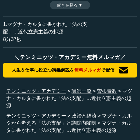
議院内閣制は生まれた。慶應義塾大学大学院教授・曽根泰
続きを見る ▼
時間：8分37秒
教氏は、記念すべき今年こそ、そのマグナ・カルタの精神
収録日：2015年9月15日
をもう一度よく考えるべきときだと述べる。
追加日：2015年10月12日
1.マグナ・カルタに書かれた「法の支
カテゴリー：
配」…近代立憲主義の起源
政治
政治制度・政治体系
8分37秒
≪全文≫
＼テンミニッツ・アカデミー無料メルマガ／
●マグナ・カルタの中心は「法の支配」にある
人生＆仕事に役立つ講義解説を
無料メルマガ
で配信
最初に、今日はマグナ・カルタから８００年という話を
したいと思います。その中心部分は「法の支配」というこ
とです。
テンミニッツ・アカデミー
講師一覧
曽根泰教
マグ
ナ・カルタに書かれた「法の支配」…近代立憲主義の起
実は、今年２０１５年はマグナ・カルタ制定から８００
源
年ということで、いろいろな記念行事があります。ブリテ
テンミニッツ・アカデミー
政治と経済
マグナ・カル
ィッシュ・ライブラリーなどにもビデオがあります。それ
タから考える「法の支配」と議院内閣制
マグナ・カル
から、「３０秒でわかるマグナ・カルタ」の日本語バージ
タに書かれた「法の支配」…近代立憲主義の起源
ョンもイギリス大使館のフェイスブックにありますので、
それをご覧になっていただきたいと思います。