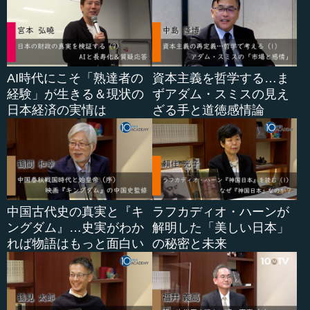
AI時代にこそ「熟達者の
資本主義を哲学する…ま
経験」が生きる＆現状の
ずアダム・スミスの見え
日本経済の実情は
ざる手と道徳感情論
中国古代史の真実と『キ
ラフカディオ・ハーンが
ングダム』…史実がわか
解明した「美しい日本」
れば物語はもっと面白い
の秘密と未来