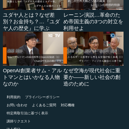
ユダヤ人とは？なぜ差
レーニン演説…革命のた
別？お金持ち？…『ユダ
め帝国主義の3つの対立を
ヤ人の歴史』に学ぶ
利用せよ
OpenAI創業者サム・アル
なぜ空海が現代社会に重
トマンとはいかなる人物
要か――新しい社会の創
なのか
造のために
利用規約
プライバシーポリシー
お問い合わせ
よくあるご質問
対応機種
特定商取引法に基づく表示
講師リクエスト