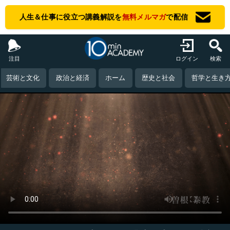
人生＆仕事に役立つ講義解説を
無料メルマガ
で配信
注目
ログイン
検索
芸術と文化
政治と経済
ホーム
歴史と社会
哲学と生き