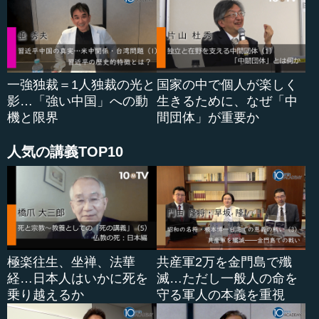
「抑制と均衡」とよくいわれるように、専制を防ぐための
メカニズムです。それから、正統性は代表にあるという、
「代表」の概念。もう一つが「法の支配」という要素で
す。そのうち今日は、特に「法の支配」の問題をお話しし
たいと思います。
一強独裁＝1人独裁の光と
国家の中で個人が楽しく
影…「強い中国」への動
生きるために、なぜ「中
この「法の支配」というのは、英語で言うと“Ｒｕｌｅ
機と限界
間団体」が重要か
ｏｆ Ｌａｗ”です。しばしば間違えられるのは“Ｒｕｌｅ
ｂｙ Ｌａｗ”です。こちらは「法による支配」として思わ
人気の講義TOP10
れていることがありますが、本当は “Ｒｕｌｅ ｏｆ Ｌａ
ｗ”なのですね。この“ｏｆ”というのが、なかなか英語では
難しく、英語学者や英文学者なども、いろいろ論争があり
ます。
その代表的なのは、リンカーンの演説です。“ｇｏｖｅｒ
ｎｍｅｎｔ ｏｆ ｔｈｅ ｐｅｏｐｌｅ，ｂｙ ｔｈ
極楽往生、坐禅、法華
共産軍2万を金門島で殲
ｅ ｐｅｏｐｌｅ，ｆｏｒ ｔｈｅ ｐｅｏｐｌｅ”と言い
経…日本人はいかに死を
滅…ただし一般人の命を
ますね。「人民のため」とか「人民によって」という部分
乗り越えるか
守る軍人の本義を重視
は、よく分かります。ですが“ｏｆ”とは...