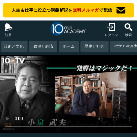
人生＆仕事に役立つ講義解説を
無料メルマガ
で配信
注目
ログイン
検索
芸術と文化
政治と経済
ホーム
歴史と社会
哲学と生き