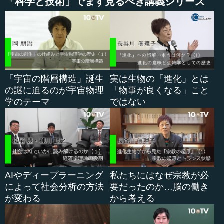
「科学と技術」でまず見るべき講義シリーズ
っ？」と驚くと思いますが、それは何かといえば、発酵の
分野の中に抗生物質というのがあるのです。抗生物質を打
たなければ、手術はできません。切った所から膿んでいっ
てしまいますから、皆、肺炎になってしまいます。そうな
らないように、発酵によって腐敗菌を抑えるのが抗生物質
です。そういう力を微生物はたくさん持っています。
「宇宙の階層構造」誕生
実は生物の「進化」とは
の謎に迫るのが宇宙物理
「物事が良くなる」こと
微生物の力は、まだまだ分からない世界です。例えば、
学のテーマ
ではない
人間は摂氏１００度のお湯に手を入れたら、やけどをして
します。ところが、イタリアのナポリの海底火山では、摂
氏１１３度の熱湯の中で死なない、むしろそこの方が快適
だというサーモフィルスというバクテリアがいます。この
ように、信じられないようなことがたくさんあります。
それらを、われわれは「微生物の超能力」と呼んでいま
AIやディープラーニング
私たちにはなぜ宗教が必
す。そして、微生物は超能力を持っているのだから、「発
によって社会分析の方法
要だったのか…脳の働き
酵とはマジックである」と私どもは学生によく言っていま
が変わる
から考える
す。東京農業大学で発酵化学研究室を担当していた頃、
「超能力微生物」の研究グループを指導していました。い