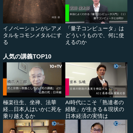
ろいろな超能力の微生物がいます。今日はその中の事例を
一、二、お話しします。
イノベーションがレアメ
「量子コンピュータ」は
●瞬時に色を消す「脱色微生物」のマジック
タルをコモンメタルにす
どういうもので、何に使
る
えるのか
一つ目は、これを見てください。これは私が理事長をし
ているＮＰＯ法人発酵文化推進機構の機関紙『ＫＡＭＯＳ
人気の講義TOP10
（カモス）』です。ここに私が赤い色素の入った容器を持
っています。実は、ある微生物の体内から取り出したある
酵素をこれに入れると、瞬間的に色が消えてしまいます。
つまり、色を消す微生物がいるのです。これを「脱色微生
物」といいます。これは、われわれが発見しました。学生
に「どこにこれがいたと思う？」と聞いても、誰も分かり
ません。分からないはずです。この色を消す微生物は、秋
極楽往生、坐禅、法華
AI時代にこそ「熟達者の
田県の八幡平という国定公園にいる野鳥のキジ...
経…日本人はいかに死を
経験」が生きる＆現状の
乗り越えるか
日本経済の実情は