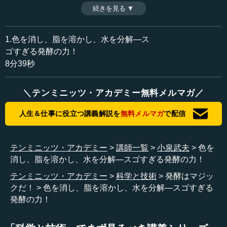
も実在する微生物の「発酵の力」だ。発酵学の第一人者、
続きを見る ▼
時間：8分39秒
食文化評論家で東京農業大学名誉教授・小泉武夫氏が「発
収録日：2016年2月4日
酵の力」を語る。
追加日：2016年3月31日
1.色を消し、脂を溶かし、水を分解―ス
カテゴリー：
ゴすぎる発酵の力！
科学技術
生命科学・ゲノム
8分39秒
≪全文≫
＼テンミニッツ・アカデミー無料メルマガ／
●微生物は超能力を持っている！
人生＆仕事に役立つ講義解説を
無料メルマガ
で配信
皆さん、こんにちは。小泉武夫です。私は発酵学を専門
にしています。発酵とは、目に見えない微生物が、米や牛
乳や豆など、いろいろな食品に作用して、人間にとってと
テンミニッツ・アカデミー
講師一覧
小泉武夫
色を
ても素敵な食べ物をつくってくれるようなものを「発酵食
消し、脂を溶かし、水を分解―スゴすぎる発酵の力！
品」といいます。発酵の世界は食べ物だけではなく、抗生
テンミニッツ・アカデミー
科学と技術
発酵はマジッ
物質や制癌剤やアミノ酸など非常に多様で、実にすごい世
クだ！
色を消し、脂を溶かし、水を分解―スゴすぎる
界を持っています。
発酵の力！
例えば、われわれはがんやその他さまざまな病気で手術
をしますが、実は発酵がないと手術はできません。「ええ