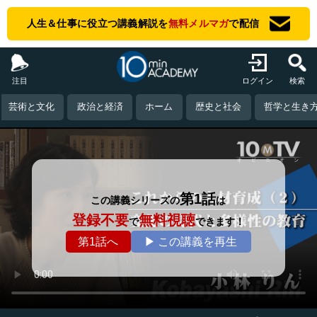
人生＆仕事に役立つ講義解説を
無料メルマガ
で配信
注目
ログイン
検索
芸術と文化
政治と経済
ホーム
歴史と社会
哲学と生き
第1話
この講義シリーズの
は
登録不要
無料視聴
で
できます！
第1話へ
▶ この講義を再生