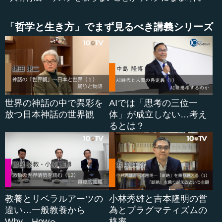
目の前にある様々な困難を一つ一つ取り除きながら、楽
「哲学と生き方」でまず見るべき講義シリーズ
観視できる未来をつくっていけるかどうかは、自分の心に
かかっています。こうしたことは、フランスの哲学者に言
われるまでもなく、おそらく日本人あるいは禅の世界で
は、何百、何千年も前から言われてきたことでしょう。現
代のような時代だからこそ、そういう気持ちをもう一度持
ち直す必要があると、ひしひしと感じます。
世界の神話の中で異彩を
AIでは「思考の三位一
放つ日本神話の世界観
体」が成立しない…考え
●リスクを取らないことがリスクになる時代
るとは？
こうした話をすると、「いやいや、成功しているからそ
ういうことが言えるんじゃないですか」とよく言われま
す。松下幸之助氏は「成功する人は諦めない人だ」という
言葉を残していますが、私だって実は何回も挫折しそうに
なりました。この学校（ISAK）も失敗するのではないか
教養とリベラルアーツの
小林秀雄と吉本隆明の営
と、年に何回も思うことがありましたが、やはりそこで諦
違い…一般教養から
為とプラグマティズムの
めなかったから良かったのだと思います。まだ成功と呼べ
Why、Howへ
格率