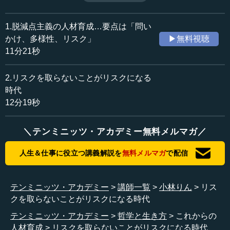
ける必要がある。小林氏が代表理事を務めるISAKの、多様
収録日：2017年5月15日
性を重視した教育についても解説する。（全2話中第2話）
追加日：2017年6月27日
1.脱減点主義の人材育成…要点は「問い
カテゴリー：
かけ、多様性、リスク」
▶無料視聴
教育
グローバル人材
11分21秒
≪全文≫
2.リスクを取らないことがリスクになる
●楽観視できる未来をつくるのは、自分の心だ
時代
12分19秒
以前、座右の銘として、フランスの哲学者アランの「楽
観は意志である」という言葉を挙げました。その後、ある
＼テンミニッツ・アカデミー無料メルマガ／
方から禅にも同じような言葉があると教えてもらいまし
た。「一切唯心造」といって、一切のことはただ心が造っ
人生＆仕事に役立つ講義解説を
無料メルマガ
で配信
ている、という意味です。50パーセントの仕事がなくなっ
てしまうかもしれないということを、なんとミゼラブルな
（悲惨な）時代だと思うのか、50パーセントも新しいチャ
テンミニッツ・アカデミー
講師一覧
小林りん
リス
ンスがある、ぞくぞくするなと思うかは自分の心次第で
クを取らないことがリスクになる時代
す。1つや2つ失敗しても、100の選択肢が98に絞られたと
思うのか、2回も失敗してしまったと思うかは、その人の心
テンミニッツ・アカデミー
哲学と生き方
これからの
次第なわけです。
人材育成
リスクを取らないことがリスクになる時代