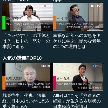
るものではないですし、学校は開校したスタート地点にい
るにすぎませんが、ここにあるのはやはり失敗しても諦め
ず、はい上がってきた結果です。これは誰にでも当てはま
ることでしょう。
手を替え品を替え、もしかしたら全然違うビジネスにな
「キレやすい」の正体と
幸福な老年への智恵をキ
ってしまうかもしれないけれども、それでもやり続けてい
は？…ヒトの「怒り」の
ケロに学ぶ…惨めな老年
くということです。チームを変えてみたり、他のチームに
本質に迫る
の4つの理由とは
ジョインしたり、と色々なやり方があります。これからは
ますます、リスクを取らないことがリスクになっていく時
人気の講義TOP10
代でしょう。
今存在する企業の中で、今と同じことをやっていて20年
後に存在できる会社は、おそらく一つもないと思います。
ですから、本当に変わり続けられる企業・組織体に所属し
て自分も変化の一部になるか、自らが飛び出...
極楽往生、坐禅、法華
AI時代にこそ「熟達者の
経…日本人はいかに死を
経験」が生きる＆現状の
乗り越えるか
日本経済の実情は