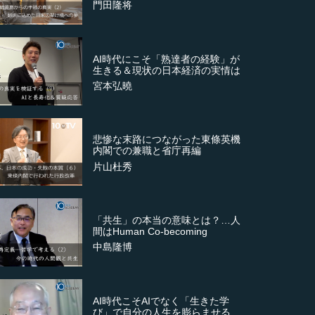
門田隆将
AI時代にこそ「熟達者の経験」が
生きる＆現状の日本経済の実情は
宮本弘曉
悲惨な末路につながった東條英機
内閣での兼職と省庁再編
片山杜秀
「共生」の本当の意味とは？…人
間はHuman Co-becoming
中島隆博
AI時代こそAIでなく「生きた学
び」で自分の人生を膨らませる