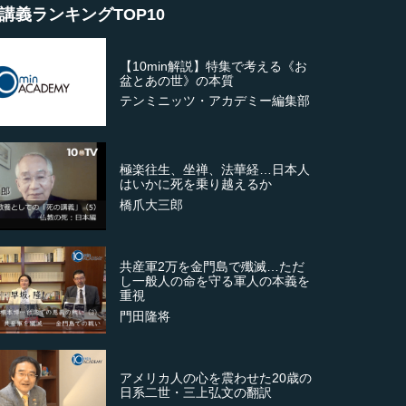
講義ランキングTOP10
【10min解説】特集で考える《お
盆とあの世》の本質
テンミニッツ・アカデミー編集部
極楽往生、坐禅、法華経…日本人
はいかに死を乗り越えるか
橋爪大三郎
共産軍2万を金門島で殲滅…ただ
し一般人の命を守る軍人の本義を
重視
門田隆将
アメリカ人の心を震わせた20歳の
日系二世・三上弘文の翻訳