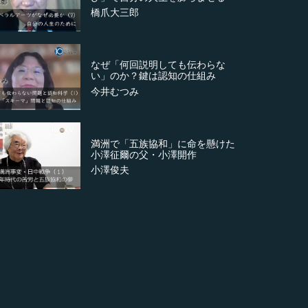
橋爪大三郎
なぜ「何回説明しても伝わらな
い」のか？鍵は認知の仕組み
今井むつみ
満洲で「五族協和」に命を懸けた
小澤征爾の父・小澤開作
小澤俊夫