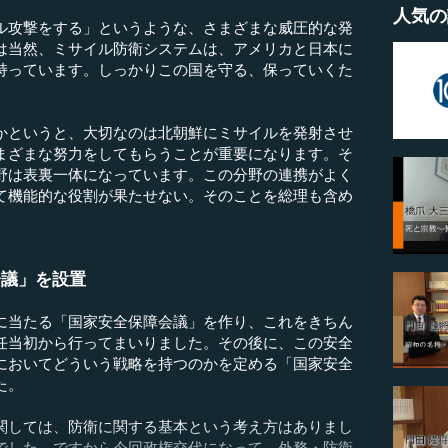
人気の
攻撃をする」というような、さまざまな威圧的な発
は当然、ミサイル防衛システムは、アメリカと日本に
持っています。しっかりこの国を守る、保っていくた
というと、大切なのは北朝鮮にミサイルを発射させ
まざまな努力をしてもらうことが重要になります。そ
野は表裏一体になっています。この分野の連携がよく
て機能的な役割が果たせない。そのことを総理も含め
。
会議」を設置
当たる「国家安全保障会議」を作り、これをきちん
任当初から行ってまいりました。その後に、この安全
においてどういう戦略を持つのかを定める「国家安全
た。
しては、防衛に関する基本という考え方はありまし
でした。ですから今回政権交代になって、外務・防衛