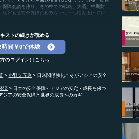
全保障会議を作り、その中での戦略、大綱、中期防
、私どもは安全保障の役割を一つ一つ積み上げてお
テキストの続きが読める
2時間￥0で体験
の方のログインはこちら
覧
小野寺五典
日米関係強化こそがアジアの安全
経済
日本の安全保障～アジアの安定・成長を保つ
アジアの安全保障と世界の成長へのカギ