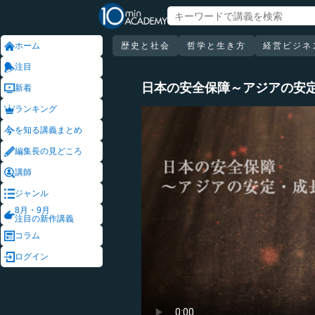
ホーム
歴史と社会
哲学と生き方
経営ビジネ
注目
日本の安全保障～アジアの安
新着
ランキング
を知る講義まとめ
編集長の見どころ
講師
ジャンル
8月・9月
注目の新作講義
コラム
ログイン