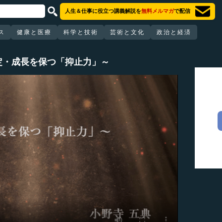
人生＆仕事に役立つ講義解説を
無料メルマガ
で配信
ス
健康と医療
科学と技術
芸術と文化
政治と経済
定・成長を保つ「抑止力」～