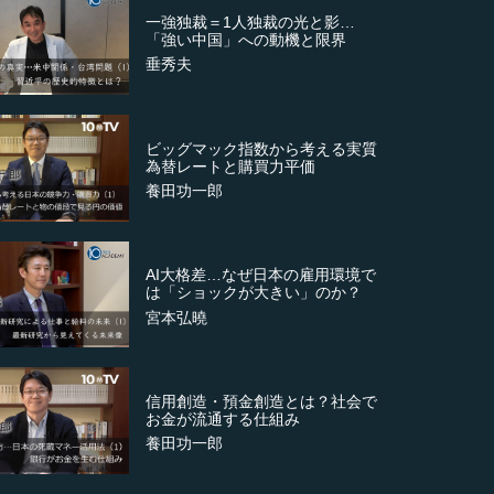
一強独裁＝1人独裁の光と影…
「強い中国」への動機と限界
垂秀夫
ビッグマック指数から考える実質
為替レートと購買力平価
養田功一郎
AI大格差…なぜ日本の雇用環境で
は「ショックが大きい」のか？
宮本弘曉
信用創造・預金創造とは？社会で
お金が流通する仕組み
養田功一郎