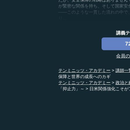
が緊密な関係を持ち、そして国家安
――このような一貫した流れの中で
り...
講義
7
会員
テンミニッツ・アカデミー
講師一
保障と世界の成長へのカギ
テンミニッツ・アカデミー
政治と
「抑止力」～
日米関係強化こそが