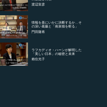
渡辺宣彦
情報を基にいかに決断するか…そ
の深い葛藤と「南泉猫を斬る」
門田隆将
ラフカディオ・ハーンが解明した
「美しい日本」の秘密と未来
賴住光子