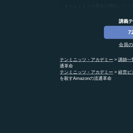
Ａｍａｚｏｎの革命の面白いところは
講義
7
会員
テンミニッツ・アカデミー
講師一
通革命
テンミニッツ・アカデミー
経営ビ
を殺すAmazonの流通革命