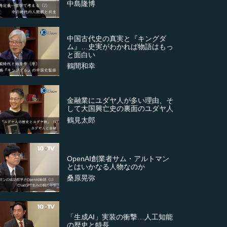
中島隆博
中国古代史の真実と『キングダ
ム』…史実がわかれば物語はもっ
と面白い
鶴間和幸
金融業にユダヤ人が多い理由、そ
して大国興亡史の裏面のユダヤ人
鶴見太郎
OpenAI創業者サム・アルトマン
とはいかなる人物なのか
桑原晃弥
「生成AI」実装の衝撃…人工知能
の歴史と特長