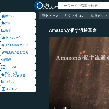
ホーム
歴史と社会
哲学と生き方
経営ビジネ
注目
Amazonが促す流通革命
新着
ランキング
を知る講義まとめ
編集長の見どころ
講師
ジャンル
8月・9月
注目の新作講義
コラム
ログイン