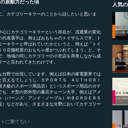
革の原動力だった頃
人気の
、カテゴリーキラーのことから話したいと思いま
心にカテゴリーキラーという存在が、流通業の変化
の代表選手は、例えばおもちゃのトイザらスです。ト
リーキラーと呼ばれていたかというと、例えば「トイ
１０店舗程度のおもちゃ屋がつぶれてしまう」と。そ
で、地域の同じカテゴリーの小売店を席巻しながら成
ラーと言われてきたわけです。
分野で出現しています。例えば日本の家電業界では
と言えるでしょうし、ＳＰＯＲＴＳ ＡＵＴＨＯＲＩ
最大級のスポーツ用品店）というスポーツ用品のカテ
でも、大型の郊外型の書店チェーン大手、例えばアメ
ｅ（バーンズ・アンド・ノーブル）やＢＯＲＤＥＲＳ
綻）などがあり、さまざまな分野においてカテゴリー
ットに勝てない