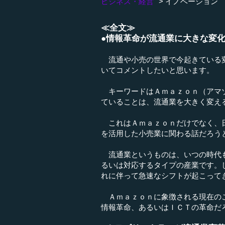
ビジネス・経営
イノベーション
≪全文≫
●情報革命が流通業に大きな変
流通や小売の世界で今起きている変
いてコメントしたいと思います。
キーワードはＡｍａｚｏｎ（アマゾ
ていることは、流通業を大きく変え
これはＡｍａｚｏｎだけでなく、日
を活用した小売業に関わる話だろう
流通業というものは、いつの時代も
るいは対応するタイプの産業です。
れに伴って急速なシフトが起こって
Ａｍａｚｏｎに象徴される現在のこ
情報革命、あるいはＩＣＴの革命だ