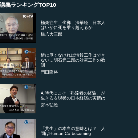
講義ランキングTOP10
極楽往生、坐禅、法華経…日本人
はいかに死を乗り越えるか
橋爪大三郎
情に厚くなければ情報工作はでき
ない…明石元二郎の対露工作の教
訓
門田隆将
AI時代にこそ「熟達者の経験」が
生きる＆現状の日本経済の実情は
宮本弘曉
「共生」の本当の意味とは？…人
間はHuman Co-becoming