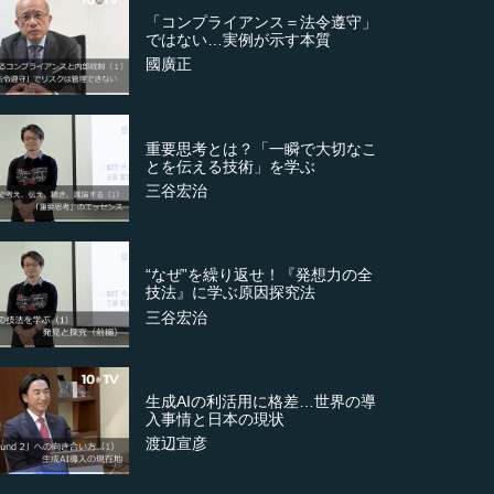
「コンプライアンス＝法令遵守」
ではない…実例が示す本質
國廣正
重要思考とは？「一瞬で大切なこ
とを伝える技術」を学ぶ
三谷宏治
“なぜ”を繰り返せ！『発想力の全
技法』に学ぶ原因探究法
三谷宏治
生成AIの利活用に格差…世界の導
入事情と日本の現状
渡辺宣彦