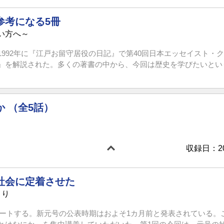
参考になる5冊
い方へ～
992年に『江戸お留守居役の日記』で第40回日本エッセイスト・クラ
を解説された。多くの著書の中から、今回は歴史を学びたいという人
 （全5話）
収録日：201
社会に定着させた
まり
スタートする。新元号の公表時期はおよそ1カ月前と発表されている