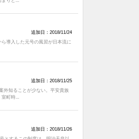
りと...
追加日：2018/11/24
から導入した元号の風習が日本流に
追加日：2018/11/25
案外知ることが少ない。平安貴族
町時...
追加日：2018/11/26
元号とするこの制度は、明治天皇以