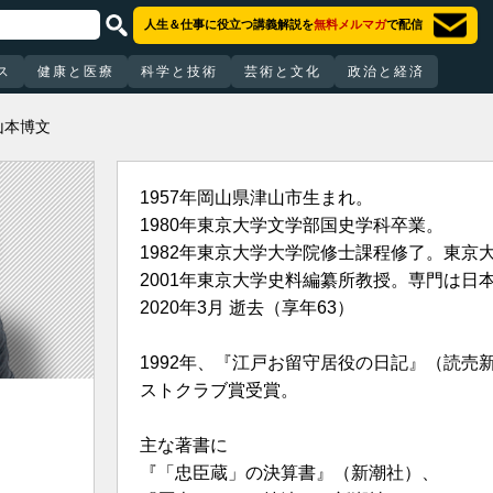
人生＆仕事に役立つ講義解説を
無料メルマガ
で配信
ス
健康と医療
科学と技術
芸術と文化
政治と経済
山本博文
1957年岡山県津山市生まれ。
1980年東京大学文学部国史学科卒業。
1982年東京大学大学院修士課程修了。東京
2001年東京大学史料編纂所教授。専門は日
2020年3月 逝去（享年63）
1992年、『江戸お留守居役の日記』（読売
ストクラブ賞受賞。
主な著書に
『「忠臣蔵」の決算書』（新潮社）、