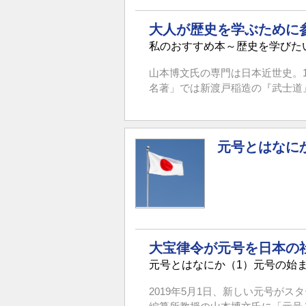
大人が歴史を学ぶために
私のおすすめ本～歴史を学びた
山本博文氏の専門は日本近世史。1
名著」では新渡戸稲造の『武士道』
元号とはなにか
大宝律令が元号を日本の
元号とはなにか（1）元号の始
2019年5月1日、新しい元号が