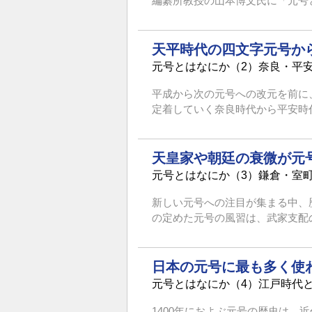
編纂所教授の山本博文氏に「元号と
天平時代の四文字元号か
元号とはなにか（2）奈良・平
平成から次の元号への改元を前に
定着していく奈良時代から平安時
天皇家や朝廷の衰微が元
元号とはなにか（3）鎌倉・室
新しい元号への注目が集まる中、
の定めた元号の風習は、武家支配の
日本の元号に最も多く使
元号とはなにか（4）江戸時代
1400年におよぶ元号の歴史は