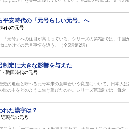
はなにか」を集中講義していただいた。第1回の今回は、元号の始ま
ら平安時代の「元号らしい元号」へ
安時代の元号
、「元号」への注目が高まっている。シリーズの第2話では、中国
代にかけての元号事情を追う。（全5話第2話）
号制定に大きな影響を与えた
町・戦国時代の元号
歴史的遺産と呼べる元号本来の意味合いや変遷について、日本人は
世の中をどのように生き延びたのか。シリーズ第3話では、鎌倉、室
われた漢字は？
と近現代の元号
、近代に入り「一世一元」へと転換を果たす。天皇一人につき一つの