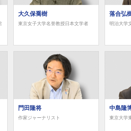
大久保喬樹
落合弘
館
東京女子大学名誉教授日本文学者
明治大学
門田隆将
中島隆
作家ジャーナリスト
東京大学