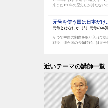
来まだ150年の歴史しか持たない
元号を使う国は日本だけ
元号とはなにか（5）元号の本
かつて中国の制度を取り入れて始
戦後、連合国の占領時代には元号廃
近いテーマの講師一覧