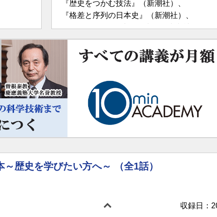
『歴史をつかむ技法』（新潮社）、
『格差と序列の日本史』（新潮社）、
『天皇125代と日本の歴史』（光文社）、
『歴史の勉強法』（PHP研究所）、
『流れをつかむ日本史』（KADOKAWA）、
『教科書には書かれていない江戸時代』（東
全巻監修した『角川まんが学習シリーズ日本の
は、累計360万部を越えるベストセラーにな
NHKｅテレ「智恵泉」、NHK「ラジオ深
出演。
本～歴史を学びたい方へ～ （全1話）
収録日：201