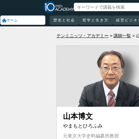
ホーム
歴史と社会
哲学と生き方
経営ビジネ
テンミニッツ・アカデミー
講師一覧
山本博文
やまもとひろふみ
元東京大学史料編纂所教授