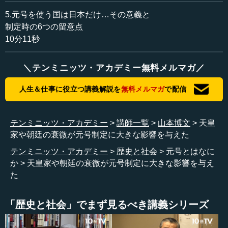
5.元号を使う国は日本だけ…その意義と
平氏が都落ちすると、後白河法皇は高倉天皇の第四子を
制定時の6つの留意点
践祚させて後鳥羽天皇にします。後鳥羽天皇の誕生で「寿
10分11秒
永」への改元が行われますが、安徳天皇を奉じる平氏は当
然それまでの養和という元号を使うことになります。
＼テンミニッツ・アカデミー無料メルマガ／
寿永2（1183）年10月14日に、朝廷は源頼朝の東国支配
人生＆仕事に役立つ講義解説を
無料メルマガ
で配信
権を公認します。その後、平氏は亡び、元号は一本化され
ます。鎌倉幕府の初期には、「建久」「建仁」「建暦」
「建保」と「建」の字がつく元号が目立ちます。これは、
テンミニッツ・アカデミー
講師一覧
山本博文
天皇
新しい武家支配の成立、新しい政権を立てるという意味で
家や朝廷の衰微が元号制定に大きな影響を与えた
「建」が好まれる傾向があったのかと感じられます。
テンミニッツ・アカデミー
歴史と社会
元号とはなに
か
天皇家や朝廷の衰微が元号制定に大きな影響を与え
●二つの朝廷、二つの元号が続いた南北朝時代
た
鎌倉時代の末期、後醍醐天皇が元徳3（1331）年8月9日
「歴史と社会」でまず見るべき講義シリーズ
に「元弘」に改元します。しかし、幕府はこれを認めませ
ん。幕府の方では反乱を起こそうとする後醍醐天皇の改元