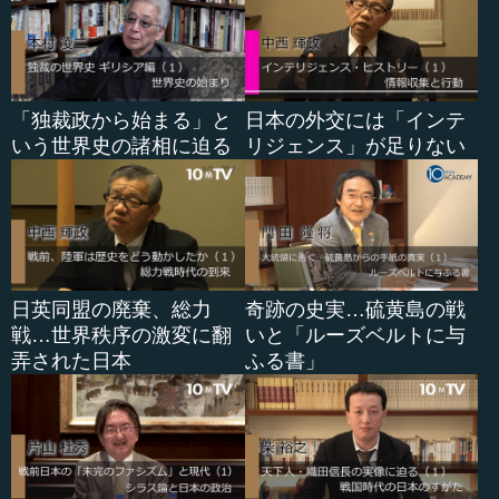
に反対を唱えたわけです。翌元徳4（1332）年は、後醍醐
天皇の元号では元弘2年に当たりますが、この年、光厳天皇
の即位による「正慶」への改元が行われます。
その後、後醍醐天皇の討幕運動が成功して、鎌倉幕府は
「独裁政から始まる」と
日本の外交には「インテ
倒れることになります。それまでずっと元弘が継続してい
いう世界史の諸相に迫る
リジェンス」が足りない
るという解釈だった後醍醐天皇は、元弘4（1334）年に
「建武」と改元を行います。建武は、幕府を倒して政権を
樹立したという意味で、後醍醐天皇は「武」の字を使いた
かったのだと思います。公家の間では「武」のような物騒
な字が元号に入るのは非常に好ましくないと批判したとい
う話も残っています。
日英同盟の廃棄、総力
奇跡の史実…硫黄島の戦
戦…世界秩序の激変に翻
いと「ルーズベルトに与
建武3（1336）年になると、後醍醐天皇は主導権が取れ
弄された日本
ふる書」
ないために京を逃れ、「延元」に改元します。京を維持し
た足利尊氏は、後醍醐天皇政権の下で定められた「建武」
の元号を引き続き使います。
その後、足利尊氏は光明天皇を北朝に擁立し、代始めと