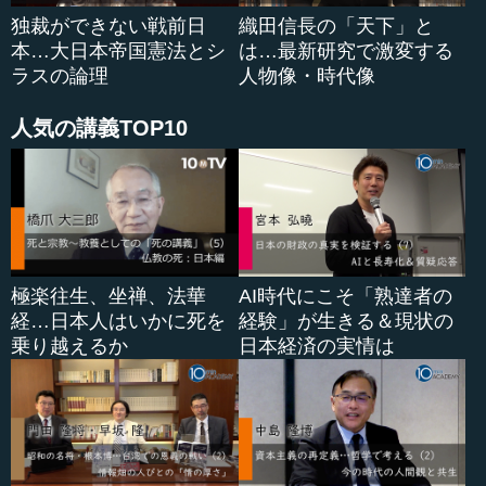
して「暦応」に改元します。これ以降、尊氏はこの元号を
独裁ができない戦前日
織田信長の「天下」と
使い、南朝は...
本…大日本帝国憲法とシ
は…最新研究で激変する
ラスの論理
人物像・時代像
人気の講義TOP10
極楽往生、坐禅、法華
AI時代にこそ「熟達者の
経…日本人はいかに死を
経験」が生きる＆現状の
乗り越えるか
日本経済の実情は