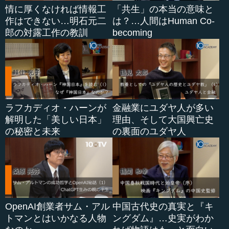
情に厚くなければ情報工
「共生」の本当の意味と
作はできない…明石元二
は？…人間はHuman Co-
郎の対露工作の教訓
becoming
ラフカディオ・ハーンが
金融業にユダヤ人が多い
解明した「美しい日本」
理由、そして大国興亡史
の秘密と未来
の裏面のユダヤ人
OpenAI創業者サム・アル
中国古代史の真実と『キ
トマンとはいかなる人物
ングダム』…史実がわか