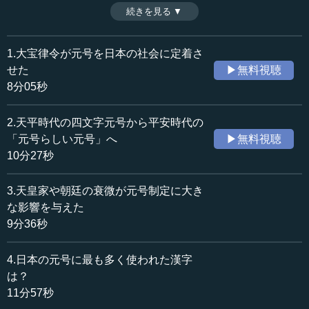
中をどのように生き延びたのか。シリーズ第3話では、鎌
続きを見る ▼
時間：9分36秒
倉、室町時代など中世の元号事情を追う。（全5話第3話）
収録日：2018年9月13日
追加日：2018年11月25日
1.大宝律令が元号を日本の社会に定着さ
カテゴリー：
せた
▶無料視聴
歴史・民族
日本史（古代～中世）
8分05秒
≪全文≫
2.天平時代の四文字元号から平安時代の
●「建」の字で始まった武家支配の世
「元号らしい元号」へ
▶無料視聴
10分27秒
鎌倉時代になると、治承4（1180）年2月21日に、高倉天
皇と平徳子の間に生まれた言仁（ときひと）親王を践祚さ
3.天皇家や朝廷の衰微が元号制定に大き
せ、安徳天皇とします。安徳天皇が代始めとして「養和」
な影響を与えた
に改元します。
9分36秒
しかし、安徳天皇が平氏系の天皇だったことから、対立
4.日本の元号に最も多く使われた漢字
していた源氏は治承という元号を継続して使用します。つ
まり、自分が支持しない政権が改めた元号は使わず、その
は？
ことで反政権を示す姿勢が、ほぼこの頃から行われている
11分57秒
わけです。