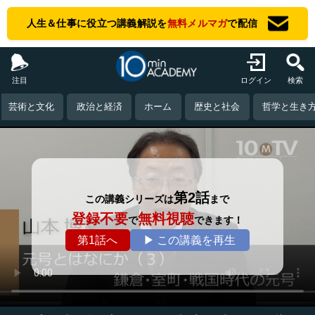
人生＆仕事に役立つ講義解説を
無料メルマガ
で配信
注目
ログイン
検索
芸術と文化
政治と経済
ホーム
歴史と社会
哲学と生き
第2話
この講義シリーズは
まで
登録不要
無料視聴
で
できます！
第1話へ
▶ この講義を再生