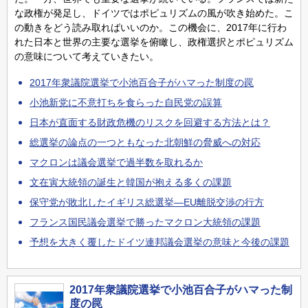
な政権が発足し、ドイツではポピュリズムの風が吹き始めた。こ
の動きをどう読み取ればいいのか。この機会に、2017年に行わ
れた日本と世界の主要な選挙を俯瞰し、政権選択とポピュリズム
の意味について考えていきたい。
2017年衆議院選挙で小池百合子がハマった制度の罠
小池新党に不意打ちを食らった自民党の誤算
日本が直面する財政危機のリスクを回避する方法とは？
総選挙の論点の一つともなった北朝鮮の脅威への対応
マクロンは議会選挙で過半数を取れるか
文在寅大統領の誕生と韓国が抱える多くの課題
保守党が敗北したイギリス総選挙―EU離脱交渉の行方
フランス国民議会選挙で勝ったマクロン大統領の課題
予想を大きく覆したドイツ連邦議会選挙の意味と今後の課題
2017年衆議院選挙で小池百合子がハマった制
度の罠