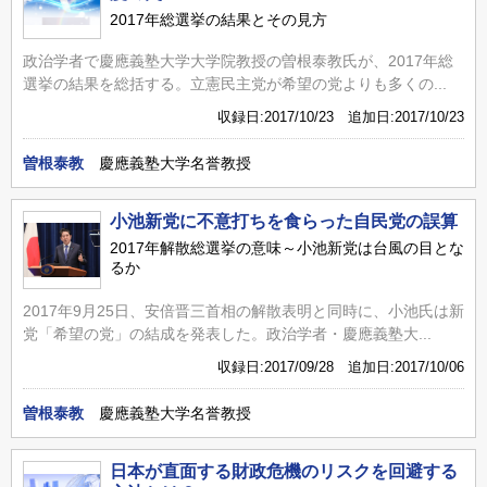
2017年総選挙の結果とその見方
政治学者で慶應義塾大学大学院教授の曽根泰教氏が、2017年総
選挙の結果を総括する。立憲民主党が希望の党よりも多くの...
収録日:2017/10/23 追加日:2017/10/23
曽根泰教
慶應義塾大学名誉教授
小池新党に不意打ちを食らった自民党の誤算
2017年解散総選挙の意味～小池新党は台風の目とな
るか
2017年9月25日、安倍晋三首相の解散表明と同時に、小池氏は新
党「希望の党」の結成を発表した。政治学者・慶應義塾大...
収録日:2017/09/28 追加日:2017/10/06
曽根泰教
慶應義塾大学名誉教授
日本が直面する財政危機のリスクを回避する