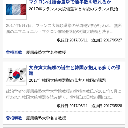
マクロンは議会選挙で過半数を取れるか
2017年フランス大統領選挙と今後のフランス政治
2017年5月7日、フランス大統領選挙の第2回投票が行われ、無所
属のエマニュエル・マクロン前経財相が次期大統領と決ま...
収録日:2017/05/11 追加日:2017/05/27
曽根泰教
慶應義塾大学名誉教授
文在寅大統領の誕生と韓国が抱える多くの課
題
2017年韓国大統領選挙の見方と韓国の課題
政治学者で慶應義塾大学大学院教授の曽根泰教氏が2017年5月に
行われた韓国大統領選を読み解く。曽根氏は日韓の間には...
収録日:2017/05/11 追加日:2017/05/28
曽根泰教
慶應義塾大学名誉教授