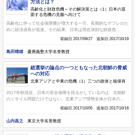
方法とは？
高齢化と財政危機～その解決策とは（1）日本の直
面する危機の克服へ向けて
高齢化に伴って社会保障費が増大する一方、長期的なデフレのた
めに経済成長が低迷。その結果、日本は現在深刻な財政危...
収録日:2017/09/27 追加日:2017/10/19
島田晴雄
慶應義塾大学名誉教授
総選挙の論点の一つともなった北朝鮮の脅威
への対応
北東アジアと中東の危機（1）三つの政体と核保有
2017年秋現在、日本の安全保障を揺るがしているのは、北朝鮮
のミサイル問題だけではない。北東アジア情勢全体が日本の...
収録日:2017/10/05 追加日:2017/10/18
山内昌之
東京大学名誉教授