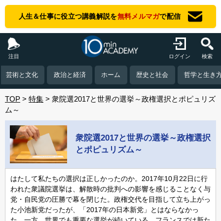
人生＆仕事に役立つ講義解説を
無料メルマガ
で配信
注目
ログイン
検索
芸術と文化
政治と経済
ホーム
歴史と社会
哲学と生き
TOP
特集
衆院選2017と世界の選挙～政権選択とポピュリズ
ム～
衆院選2017と世界の選挙～政権選択
とポピュリズム～
はたして私たちの選択は正しかったのか。2017年10月22日に行
われた衆議院選挙は、解散時の批判への影響を感じることなく与
党・自民党の圧勝で幕を閉じた。政権交代を目指して立ち上がっ
た小池新党だったが、「2017年の日本新党」とはならなかっ
た。一方、世界でも重要な選挙が続いている。フランスでは新た