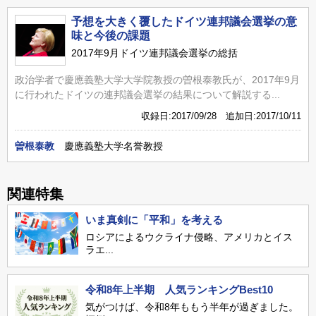
予想を大きく覆したドイツ連邦議会選挙の意
味と今後の課題
2017年9月ドイツ連邦議会選挙の総括
政治学者で慶應義塾大学大学院教授の曽根泰教氏が、2017年9月
に行われたドイツの連邦議会選挙の結果について解説する...
収録日:2017/09/28 追加日:2017/10/11
曽根泰教
慶應義塾大学名誉教授
関連特集
いま真剣に「平和」を考える
ロシアによるウクライナ侵略、アメリカとイス
ラエ...
令和8年上半期 人気ランキングBest10
気がつけば、令和8年ももう半年が過ぎました。