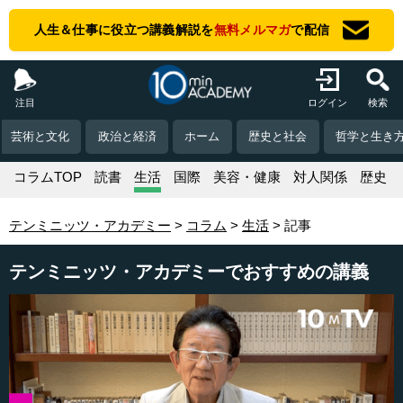
人生＆仕事に役立つ講義解説を
無料メルマガ
で配信
注目
ログイン
検索
芸術と文化
政治と経済
ホーム
歴史と社会
哲学と生き
コラムTOP
読書
生活
国際
美容・健康
対人関係
歴史
テンミニッツ・アカデミー
コラム
生活
記事
テンミニッツ・アカデミーでおすすめの講義