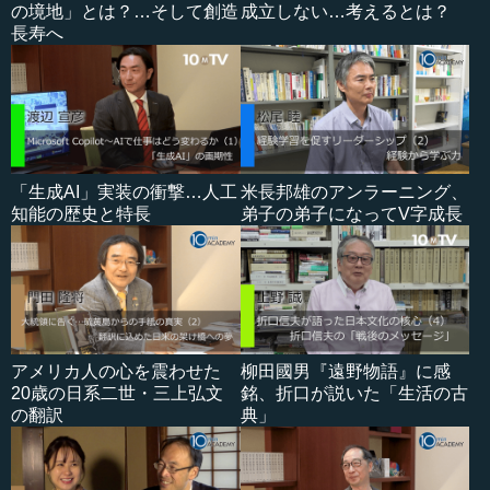
の境地」とは？…そして創造
成立しない…考えるとは？
長寿へ
「生成AI」実装の衝撃…人工
米長邦雄のアンラーニング、
知能の歴史と特長
弟子の弟子になってV字成長
アメリカ人の心を震わせた
柳田國男『遠野物語』に感
20歳の日系二世・三上弘文
銘、折口が説いた「生活の古
の翻訳
典」