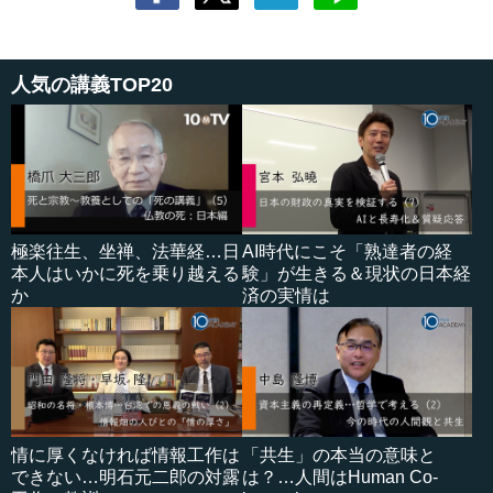
人気の講義TOP20
極楽往生、坐禅、法華経…日
AI時代にこそ「熟達者の経
本人はいかに死を乗り越える
験」が生きる＆現状の日本経
か
済の実情は
情に厚くなければ情報工作は
「共生」の本当の意味と
できない…明石元二郎の対露
は？…人間はHuman Co-