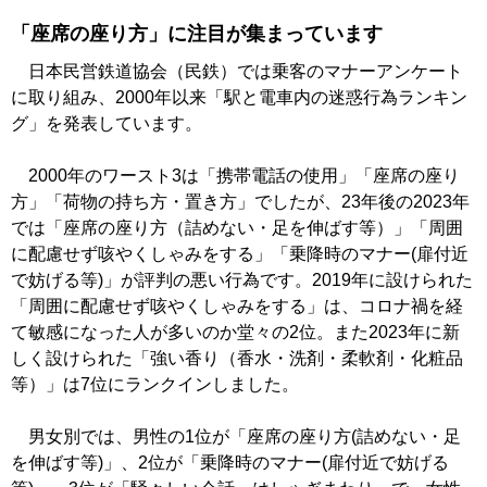
「座席の座り方」に注目が集まっています
日本民営鉄道協会（民鉄）では乗客のマナーアンケート
に取り組み、2000年以来「駅と電車内の迷惑行為ランキン
グ」を発表しています。
2000年のワースト3は「携帯電話の使用」「座席の座り
方」「荷物の持ち方・置き方」でしたが、23年後の2023年
では「座席の座り方（詰めない・足を伸ばす等）」「周囲
に配慮せず咳やくしゃみをする」「乗降時のマナー(扉付近
で妨げる等)」が評判の悪い行為です。2019年に設けられた
「周囲に配慮せず咳やくしゃみをする」は、コロナ禍を経
て敏感になった人が多いのか堂々の2位。また2023年に新
しく設けられた「強い香り（香水・洗剤・柔軟剤・化粧品
等）」は7位にランクインしました。
男女別では、男性の1位が「座席の座り方(詰めない・足
を伸ばす等)」、2位が「乗降時のマナー(扉付近で妨げる