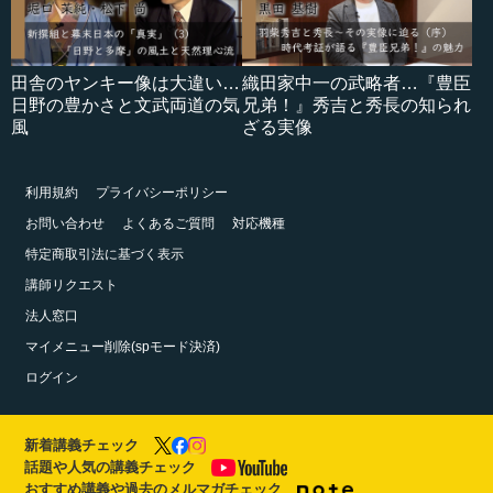
田舎のヤンキー像は大違い…
織田家中一の武略者…『豊臣
日野の豊かさと文武両道の気
兄弟！』秀吉と秀長の知られ
風
ざる実像
利用規約
プライバシーポリシー
お問い合わせ
よくあるご質問
対応機種
特定商取引法に基づく表示
講師リクエスト
法人窓口
マイメニュー削除(spモード決済)
ログイン
新着講義チェック
話題や人気の講義チェック
おすすめ講義や過去のメルマガチェック