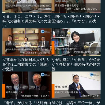
イヌ、ネコ、ニワトリ…弥生
「国生み・国作り・国譲り・
時代の役割と縄文時代との違
国治め」と「むすひ」の力
い
ソ連軍から在留日本人4万人
なぜ組織に「心理学」が必要
を守れ…内蒙古での「戦後」
か？多様化と個の時代の処方
の激闘
箋
『老子』が求める「絶対自由
AIでは「思考の三位一体」が