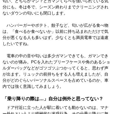
匂い、どちらがマシ？とガマンくらべを強いられている気
分にも。冬は冬で、シーズン終わりまでクリーニングされ
ないダウンの匂いにも閉口します。
ハンバーガーやポテト、餃子など、匂いが広がる食べ物
は、「食べるか食べないか」以前に持ち込まれただけで気
分が悪くなる人も多いはず。少なくとも満員電車では遠慮
したいですね。
電車の中の音や匂いは多少ガマンできても、ガマンでき
ないのが痛み。PCを入れたブリーフケースや角のあるショ
ルダーバッグなどがゴツゴツぶつかってくると、思わず声
が出ます。リュックの前持ちをする人も増えましたが、自
分がどのぐらいパーソナルスペースを占めているのか、車
内では強く意識してみましょう。
「乗り降りの際は…」自分は例外と思ってない？
ドア付近に立った人が駅に着いても動かないのは、マナ
ー外れというより積極的な迷惑行為。その分乗り降りに無