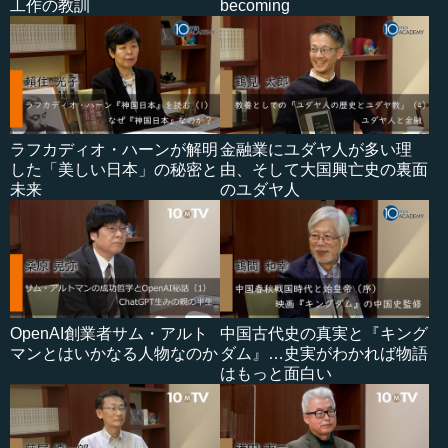
工作の教訓
becoming
ラフカディオ・ハーンが解明
金融業にユダヤ人が多い理
した「美しい日本」の秘密と
由、そして大国興亡史の裏面
未来
のユダヤ人
OpenAI創業者サム・アルト
中国古代史の真実と『キング
マンとはいかなる人物なのか
ダム』…史実がわかれば物語
はもっと面白い