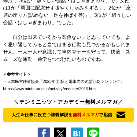
等)」、3位が「騒々しい会話・はしゃぎまわり」で、女性
は1が「周囲に配慮せず咳やくしゃみをする」、2位が「座
席の座り方(詰めない・足を伸ばす等)」、3位が「騒々しい
会話・はしゃぎまわり」でした。
「自分は出来ているから関係ない」と思っていても、よ
く思い返してみると当てはまる行動も見つかるかもしれま
せん。一人一人が意識して車内マナーを守って、快適・ス
ムーズな通勤・通学をつづけたいものですね。
＜参考サイト＞
・日本民営鉄道協会「2023年度 駅と電車内の迷惑行為ランキング」
https://www.mintetsu.or.jp/activity/enquete/2023.html
＼テンミニッツ・アカデミー無料メルマガ／
人生＆仕事に役立つ講義解説を
無料メルマガ
で配信