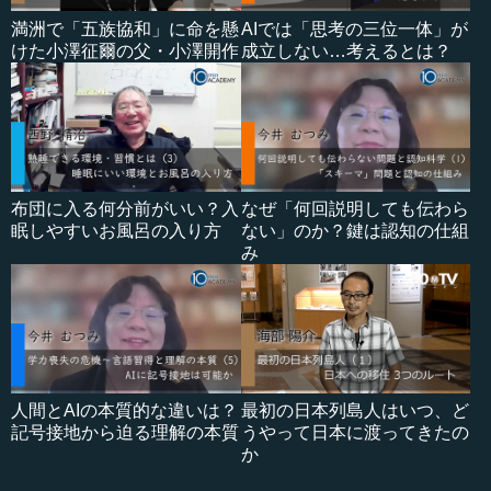
満洲で「五族協和」に命を懸
AIでは「思考の三位一体」が
けた小澤征爾の父・小澤開作
成立しない…考えるとは？
布団に入る何分前がいい？入
なぜ「何回説明しても伝わら
眠しやすいお風呂の入り方
ない」のか？鍵は認知の仕組
み
人間とAIの本質的な違いは？
最初の日本列島人はいつ、ど
記号接地から迫る理解の本質
うやって日本に渡ってきたの
か