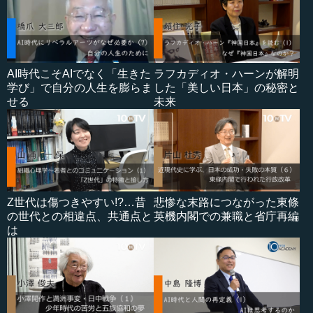
AI時代こそAIでなく「生きた
ラフカディオ・ハーンが解明
学び」で自分の人生を膨らま
した「美しい日本」の秘密と
せる
未来
Z世代は傷つきやすい!?…昔
悲惨な末路につながった東條
の世代との相違点、共通点と
英機内閣での兼職と省庁再編
は