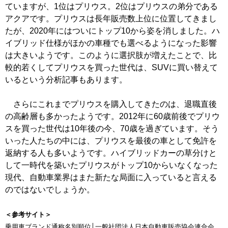
ていますが、1位はプリウス。2位はプリウスの弟分である
アクアです。プリウスは長年販売数上位に位置してきまし
たが、2020年にはついにトップ10から姿を消しました。ハ
イブリッド仕様がほかの車種でも選べるようになった影響
は大きいようです。このように選択肢が増えたことで、比
較的若くしてプリウスを買った世代は、SUVに買い替えて
いるという分析記事もあります。
さらにこれまでプリウスを購入してきたのは、退職直後
の高齢層も多かったようです。2012年に60歳前後でプリウ
スを買った世代は10年後の今、70歳を過ぎています。そう
いった人たちの中には、プリウスを最後の車として免許を
返納する人も多いようです。ハイブリッドカーの草分けと
して一時代を築いたプリウスがトップ10からいなくなった
現代、自動車業界はまた新たな局面に入っていると言える
のではないでしょうか。
＜参考サイト＞
乗用車ブランド通称名別順位│一般社団法人日本自動車販売協会連合会