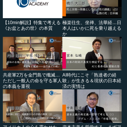
【10min解説】特集で考える
極楽往生、坐禅、法華経…日
《お盆とあの世》の本質
本人はいかに死を乗り越える
か
共産軍2万を金門島で殲滅…
AI時代にこそ「熟達者の経
ただし一般人の命を守る軍人
験」が生きる＆現状の日本経
の本義を重視
済の実情は