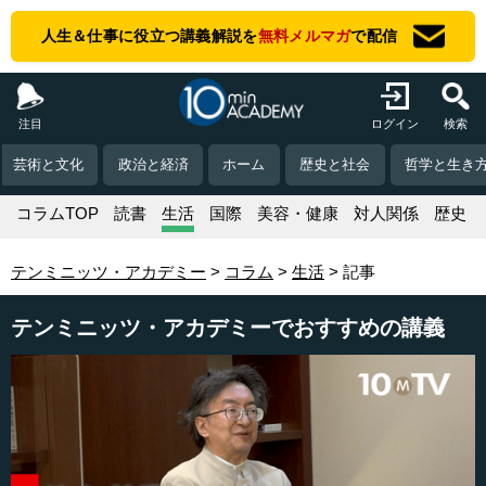
人生＆仕事に役立つ講義解説を
無料メルマガ
で配信
注目
ログイン
検索
芸術と文化
政治と経済
ホーム
歴史と社会
哲学と生き
コラムTOP
読書
生活
国際
美容・健康
対人関係
歴史
テンミニッツ・アカデミー
コラム
生活
記事
テンミニッツ・アカデミーでおすすめの講義