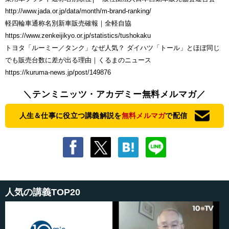
http://www.jada.or.jp/data/month/m-brand-ranking/
軽四輪車通称名別新車販売確報｜全軽自協
https://www.zenkeijikyo.or.jp/statistics/tushokaku
トヨタ「ルーミー／タンク」なぜ人気？ ダイハツ「トール」とほぼ同じ
でも販売台数に差が出る理由｜くるまのニュース
https://kuruma-news.jp/post/149876
＼テンミニッツ・アカデミー無料メルマガ／
人生＆仕事に役立つ講義解説を
無料メルマガ
で配信
人気の講義TOP20