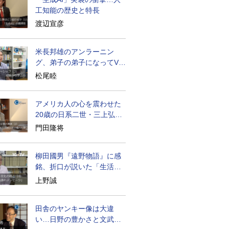
工知能の歴史と特長
渡辺宣彦
米長邦雄のアンラーニン
グ、弟子の弟子になってV字
成長
松尾睦
アメリカ人の心を震わせた
20歳の日系二世・三上弘文
の翻訳
門田隆将
柳田國男『遠野物語』に感
銘、折口が説いた「生活の
古典」
上野誠
田舎のヤンキー像は大違
い…日野の豊かさと文武両