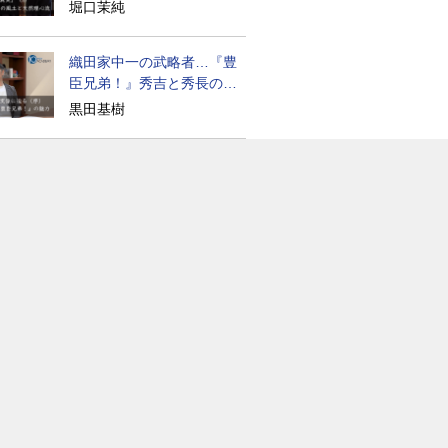
道の気風
堀口茉純
織田家中一の武略者…『豊
臣兄弟！』秀吉と秀長の知
られざる実像
黒田基樹