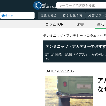
ホーム
歴史と社会
哲学と生き方
経営ビジネ
コラムTOP
読書
生活
テンミニッツ・アカデミー
コラム
生
テンミニッツ・アカデミーでおすす
誰もが陥る「認知バイアス」…その例と
ム
DATE/ 2022.12.05
ア
な