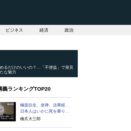
ビジネス
経済
政治
めるだけのいいの？…「不便益」で発見
たな魅力
義ランキングTOP20
極楽往生、坐禅、法華経…
日本人はいかに死を乗り越
えるか
橋爪大三郎