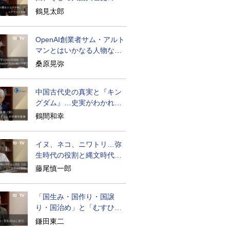
面のユダヤ人
鶴見太郎
OpenAI創業者サム・アルト
マンとはいかなる人物なの
か
桑原晃弥
中国古代史の真実と『キン
グダム』…史実がわかれば
物語はもっと面白い
鶴間和幸
イヌ、ネコ、ニワトリ…弥
生時代の役割と縄文時代と
の違い
藤尾慎一郎
「国生み・国作り・国譲
り・国治め」と「むすひ」
の力
鎌田東二