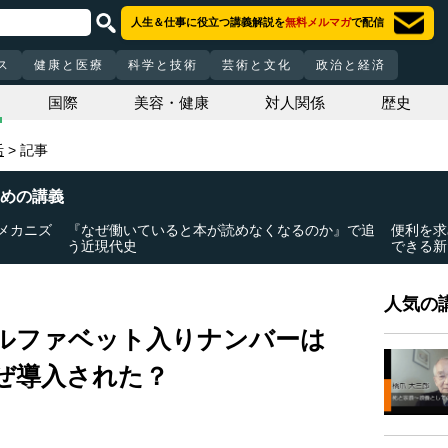
人生＆仕事に役立つ講義解説を
無料メルマガ
で配信
ス
健康と医療
科学と技術
芸術と文化
政治と経済
国際
美容・健康
対人関係
歴史
活
記事
めの講義
メカニズ
『なぜ働いていると本が読めなくなるのか』で追
便利を求
う近現代史
できる新
人気の講
ルファベット入りナンバーは
ぜ導入された？