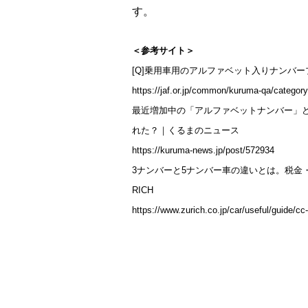
す。
＜参考サイト＞
[Q]乗用車用のアルファベット入りナンバー
https://jaf.or.jp/common/kuruma-qa/categor
最近増加中の「アルファベットナンバー」ど
れた？｜くるまのニュース
https://kuruma-news.jp/post/572934
3ナンバーと5ナンバー車の違いとは。税金
RICH
https://www.zurich.co.jp/car/useful/guide/