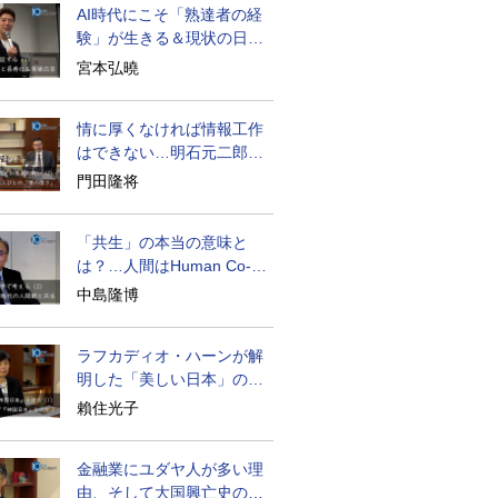
AI時代にこそ「熟達者の経
験」が生きる＆現状の日本
経済の実情は
宮本弘曉
情に厚くなければ情報工作
はできない…明石元二郎の
対露工作の教訓
門田隆将
「共生」の本当の意味と
は？…人間はHuman Co-
becoming
中島隆博
ラフカディオ・ハーンが解
明した「美しい日本」の秘
密と未来
賴住光子
金融業にユダヤ人が多い理
由、そして大国興亡史の裏