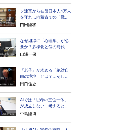
ソ連軍から在留日本人4万人
を守れ…内蒙古での「戦
後」の激闘
門田隆将
なぜ組織に「心理学」が必
要か？多様化と個の時代の
処方箋
山浦一保
『老子』が求める「絶対自
由の境地」とは？…そして
創造長寿へ
田口佳史
AIでは「思考の三位一体」
が成立しない…考えると
は？
中島隆博
「生成AI」実装の衝撃…人