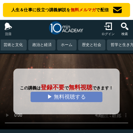
人生＆仕事に役立つ講義解説を
無料メルマガ
で配信
注目
ログイン
検索
芸術と文化
政治と経済
ホーム
歴史と社会
哲学と生き
登録不要
無料視聴
この講義は
で
できます！
▶ 無料視聴する