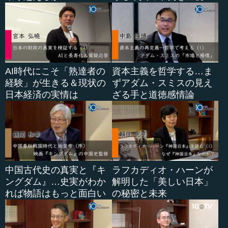
AI時代にこそ「熟達者の
資本主義を哲学する…ま
経験」が生きる＆現状の
ずアダム・スミスの見え
日本経済の実情は
ざる手と道徳感情論
中国古代史の真実と『キ
ラフカディオ・ハーンが
ングダム』…史実がわか
解明した「美しい日本」
れば物語はもっと面白い
の秘密と未来