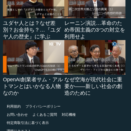
ユダヤ人とは？なぜ差
レーニン演説…革命のた
別？お金持ち？…『ユダ
め帝国主義の3つの対立を
ヤ人の歴史』に学ぶ
利用せよ
OpenAI創業者サム・アル
なぜ空海が現代社会に重
トマンとはいかなる人物
要か――新しい社会の創
なのか
造のために
利用規約
プライバシーポリシー
お問い合わせ
よくあるご質問
対応機種
特定商取引法に基づく表示