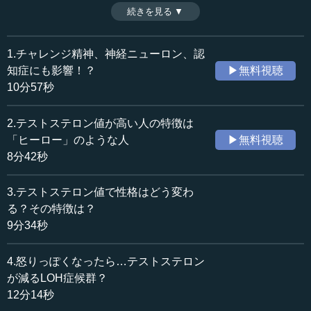
学部大学院医学研究科教授・堀江重郎氏が語る。（２０１
続きを見る ▼
時間：8分42秒
５年７月２４日開催日本ビジネス協会ＪＢＣインタラクテ
収録日：2015年7月24日
ィブセミナー講演「リーダーシップのアンチエイジング」
追加日：2015年10月22日
より、全６話中第２話目）
1.チャレンジ精神、神経ニューロン、認
カテゴリー：
知症にも影響！？
▶無料視聴
医療・健康
ホルモン
10分57秒
≪全文≫
2.テストステロン値が高い人の特徴は
●男性ホルモンの多いトレーダーはもうける
「ヒーロー」のような人
▶無料視聴
8分42秒
テストステロンが医学的な意味だけでなく、なぜ社会的
なことに関係するかをこれからお話ししていきたいと思い
3.テストステロン値で性格はどう変わ
ます。テストステロンが一躍有名となったのは、数年前の
る？その特徴は？
ことです。ロンドンの金融街、シティのトレーダーの方々
9分34秒
のテストステロン量を調べた研究が明らかになってからで
す。テストステロン量は、朝晩、唾液に含まれている量で
4.怒りっぽくなったら…テストステロン
簡単に測ることができます。
が減るLOH症候群？
この研究は、『米国学士院会員雑誌』に載りました。利
12分14秒
根川進さんがノーベル賞を受賞された論文なども掲載され