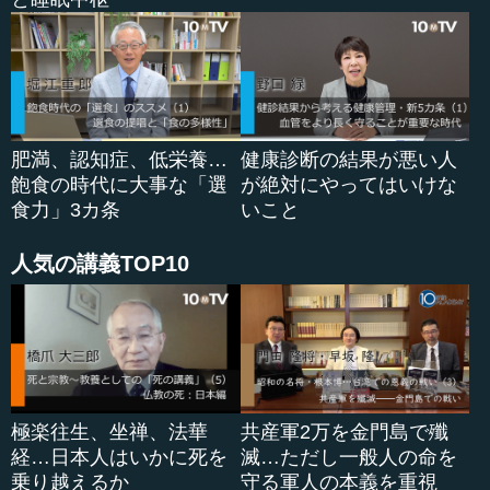
肥満、認知症、低栄養…
健康診断の結果が悪い人
飽食の時代に大事な「選
が絶対にやってはいけな
食力」3カ条
いこと
人気の講義TOP10
極楽往生、坐禅、法華
共産軍2万を金門島で殲
経…日本人はいかに死を
滅…ただし一般人の命を
乗り越えるか
守る軍人の本義を重視