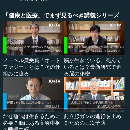
●冒険、社会性、競争のホルモンである
「健康と医療」でまず見るべき講義シリーズ
さまざまな研究をまとめると、現在、テストステロンに
は三つの大きな働きがあることが分かっています。一つ
は、「冒険」することです。昔の男性は、狩りをする、旅
をするのが大きな役割の一つでした。男性が主人公のビル
ドゥングスロマンは、必ず旅をして、さまざまな経験をし
て帰ってくる。そして、隣の家の女の子と結婚するので
ノーベル賞受賞「オート
脳が生きている、死んで
す。テストステロンは、旅をすること、あるいは新しいこ
ファジー」とは？その仕
いるとは？最新研究で迫
とにチャレンジすることと関係していると分かっていま
組みに迫る
る脳の秘密
す。例えば、このホルモンが働かないネズミは、新しいタ
スクに全く挑戦しなくなります。
次に、これは後ほど改めて少し触れますが、「社会性」
とも深く関係しています。テストステロンの多い男性は、
仲間や家族を大事にする、悪くい...
なぜ睡眠は生きるために
前立腺ガンの進行を止め
必要？脳にある覚醒中枢
るための三次予防
と睡眠中枢