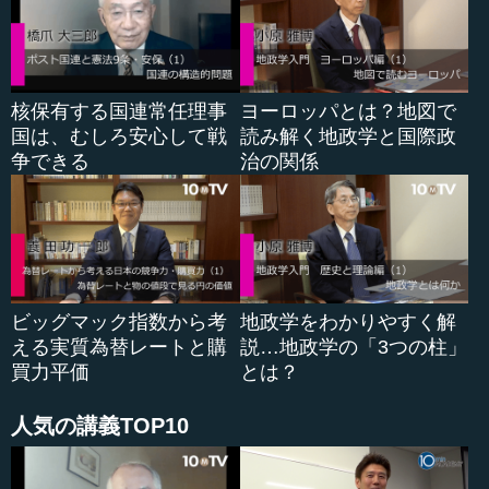
た。カストロの父はスペイン移民でしたが、非常に能力が
あり、たちまち地元の名士になった人です。カストロは、
比較的豊かな生活ができたのですが、農民の惨状を見て非
常に心を痛めます。
核保有する国連常任理事
ヨーロッパとは？地図で
国は、むしろ安心して戦
読み解く地政学と国際政
名門ハバナ大学の法学部に進み、弁護士になったカスト
争できる
治の関係
ロは、農民や弱者の面倒を見続けました。しかしそうした
ことでは、彼らを救うことはできません。そこで、やはり
自分が立ち上がって武器を取り、革命を起こすしかないと
決心します。当時、モンカダとバヤモの2カ所に政府軍の兵
舎がありました。仲間と相談し、これを襲おうとします
が、武器を乗せたトラックが政府軍に気付かれてしまいま
す。門に到達する前から銃を打ち出してしまい、すぐに見
ビッグマック指数から考
地政学をわかりやすく解
つかって、全員捕まえられてしまったのです。
える実質為替レートと購
説…地政学の「3つの柱」
買力平価
とは？
ところが、カストロは運が良かった。警察署長のような
人に連れて行かれ、軍に捕まった人のほとんどが殺される
人気の講義TOP10
中、生き延びることができました。つてを頼りにメキシコ
に避難し、しばらくの間、充電するこ...