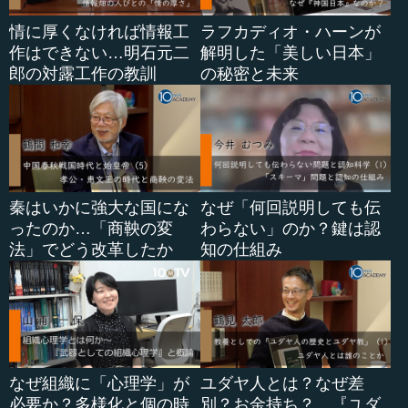
情に厚くなければ情報工
ラフカディオ・ハーンが
作はできない…明石元二
解明した「美しい日本」
郎の対露工作の教訓
の秘密と未来
秦はいかに強大な国にな
なぜ「何回説明しても伝
ったのか…「商鞅の変
わらない」のか？鍵は認
法」でどう改革したか
知の仕組み
なぜ組織に「心理学」が
ユダヤ人とは？なぜ差
必要か？多様化と個の時
別？お金持ち？…『ユダ