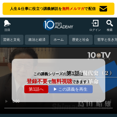
人生＆仕事に役立つ講義解説を
無料メルマガ
で配信
注目
ログイン
検索
芸術と文化
政治と経済
ホーム
歴史と社会
哲学と生き
第1話
この講義シリーズの
は
登録不要
無料視聴
で
できます！
第1話へ
▶ この講義を再生