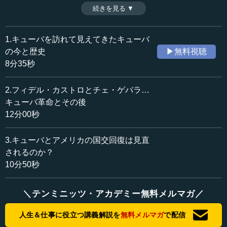
ラは革命を決意する。ゲリラ戦やサンタクララでの戦闘を
続きを見る ▼
時間：12分00秒
経て、1959年、革命政府が樹立された。ゲバラはその後、
収録日：2017年4月26日
世界各地を転戦し、ボリビアで命を落とす。（全3話中第2
追加日：2017年6月25日
話）
1.キューバを訪れて見えてきたキューバ
カテゴリー：
の今と歴史
▶無料視聴
国際
北米・中南米
8分35秒
歴史・民族
歴史・民族一般
2.フィデル・カストロとチェ・ゲバラ…
≪全文≫
キューバ革命とその後
●あらゆる産業がアメリカの利益になるよう、政策誘
12分00秒
導が行われた
3.キューバとアメリカの国交回復は見直
アメリカは、米西戦争の後、フルヘンシオ・バティスタ
されるのか？
将軍にクーデターを起こさせて、キューバ人の政権を倒し
10分50秒
ます。1回目は失敗しますが、2回目には成功し、バティス
タ将軍が大統領になりました。しかし、これは傀儡政権で
す。彼はアメリカに報いなければならず、キューバのあら
＼テンミニッツ・アカデミー無料メルマガ／
ゆる産業がアメリカの利益になるように、政策誘導が行わ
人生＆仕事に役立つ講義解説を
無料メルマガ
で配信
れました。例えば、通信や砂糖はアメリカの会社に奪われ