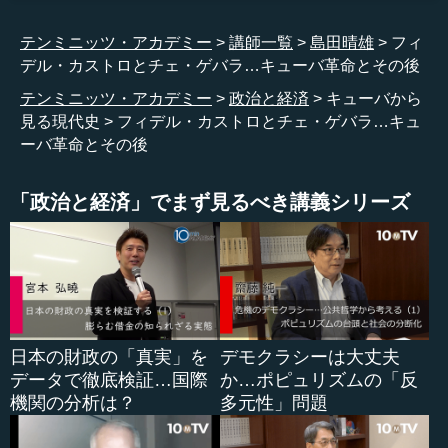
てしまいました。
テンミニッツ・アカデミー
講師一覧
島田晴雄
フィ
キューバの最大の産業は砂糖です。輸出品の8割を占めて
デル・カストロとチェ・ゲバラ…キューバ革命とその後
います。サトウキビの農地がずっと広がっているのです
が、その大半をアメリカの企業が占有してしまったので
テンミニッツ・アカデミー
政治と経済
キューバから
す。労働者は、非常に低賃金で、朝から夜までの過酷な長
見る現代史
フィデル・カストロとチェ・ゲバラ…キュ
時間労働に従事し、サトウキビを収穫しました。
ーバ革命とその後
ところが、サトウキビの収穫期は年に4カ月ほどしかあり
「政治と経済」でまず見るべき講義シリーズ
ません。それ以外の時期、労働者は生きていくために、会
社から前借りをしなければなりませんでした。それが膨大
な借金になってしまい、アメリカの会社の奴隷になってし
まうのです。農民の大半は、水道もトイレもない小屋で、
動物のような暮らしを強いられました。こうした姿を想像
すると、アメリカも相当なものだという感じを持ちます。
日本の財政の「真実」を
デモクラシーは大丈夫
データで徹底検証…国際
か…ポピュリズムの「反
●カストロは農民の惨状に心を痛めた
機関の分析は？
多元性」問題
こうした風景を、若きフィデル・カストロは見てきまし