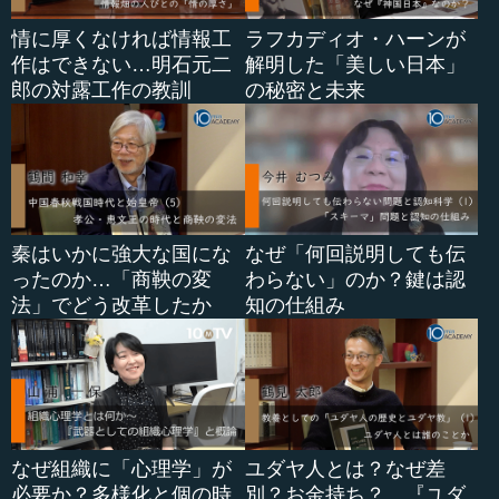
情に厚くなければ情報工
ラフカディオ・ハーンが
作はできない…明石元二
解明した「美しい日本」
郎の対露工作の教訓
の秘密と未来
秦はいかに強大な国にな
なぜ「何回説明しても伝
ったのか…「商鞅の変
わらない」のか？鍵は認
法」でどう改革したか
知の仕組み
なぜ組織に「心理学」が
ユダヤ人とは？なぜ差
必要か？多様化と個の時
別？お金持ち？…『ユダ