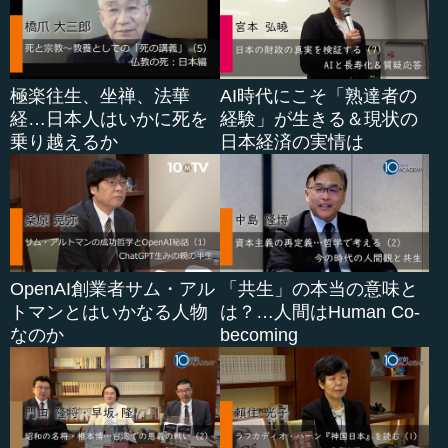
（Organization of American Countries）から、キュー...
極楽往生、坐禅、法華
AI時代にこそ「熟達者の
経…日本人はいかに死を
経験」が生きる＆現状の
乗り越えるか
日本経済の実情は
OpenAI創業者サム・アル
「共生」の本当の意味と
トマンとはいかなる人物
は？…人間はHuman Co-
なのか
becoming