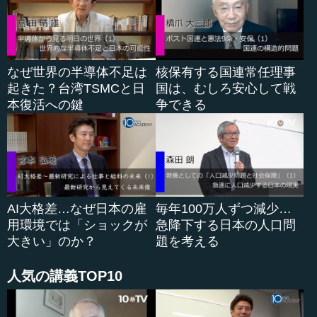
から解放され、本当にほっとしました。今でも、よく覚え
ています。
なぜ世界の半導体不足は
核保有する国連常任理事
●アメリカと国交断絶するも、奇跡的に持ちこたえて
起きた？台湾TSMCと日
国は、むしろ安心して戦
きた
本復活への鍵
争できる
それ以降、アメリカはキューバと断交し、非常に厳しい
経済制裁を続けてきました。アメリカと至近距離にあり、
砂糖の輸出をはじめとして、アメリカ経済に深く依存して
きたキューバは、1959年以降、56年間も持ちこたえてきた
のです。しかも、ソ連の崩壊以降は、ソ連からの援助も絶
えていました。これは世界史の奇跡の一つといわざるを得
AI大格差…なぜ日本の雇
毎年100万人ずつ減少…
ない、と思います。その間、キューバでの教育や医療は全
用環境では「ショックが
急降下する日本の人口問
て無償でした。所得格差も最小限のものです。つまり、キ
大きい」のか？
題を考える
ューバは独自の社会主義体制を築いてきたのです。
人気の講義TOP10
アメリカは、キューバと国交を断絶して以来、アメリカ
の主導で構築した、南米諸国を網羅する米州機構