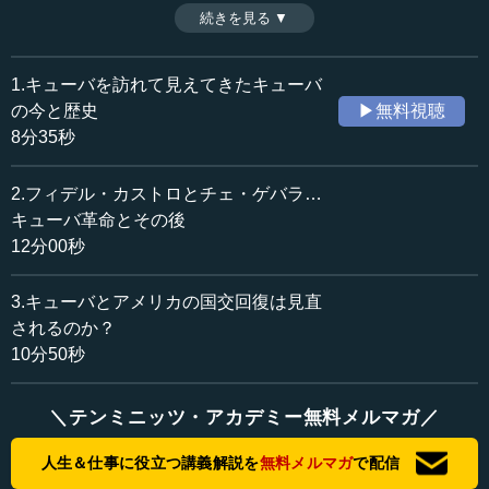
裁を加えてきた。近年、経済交流回復の声が高まり、オバ
続きを見る ▼
時間：10分50秒
マ大統領は2015年、国交回復に踏み切る。しかし、トラン
収録日：2017年4月26日
プ政権下ではそれが見直されるかもしれない。（全3話中第
追加日：2017年6月26日
3話）
1.キューバを訪れて見えてきたキューバ
カテゴリー：
の今と歴史
▶無料視聴
国際
北米・中南米
8分35秒
歴史・民族
歴史・民族一般
2.フィデル・カストロとチェ・ゲバラ…
≪全文≫
キューバ革命とその後
●キューバ危機を世界は固唾をのんで見守っていた
12分00秒
次に、キューバ危機の話をしたいと思います。これは、
3.キューバとアメリカの国交回復は見直
私が大学2年のときに起こった事件です。アメリカは1961
されるのか？
年にキューバへの侵攻に失敗しました。1962年に、今度は
10分50秒
陸海空の正規軍の大部隊で、再びキューバの制圧を目指し
たのです。
＼テンミニッツ・アカデミー無料メルマガ／
当時、CIA長官のもとにとんでもない情報が入ってきまし
人生＆仕事に役立つ講義解説を
無料メルマガ
で配信
た。キューバにソ連製のミサイルが多数、アメリカ本土を
向けて設置されている、というのです。極秘情報ですが、