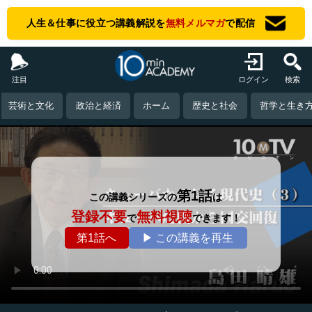
人生＆仕事に役立つ講義解説を
無料メルマガ
で配信
注目
ログイン
検索
芸術と文化
政治と経済
ホーム
歴史と社会
哲学と生き
第1話
この講義シリーズの
は
登録不要
無料視聴
で
できます！
第1話へ
▶ この講義を再生