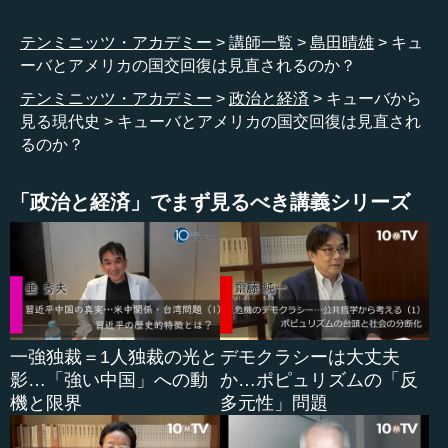
やはり国民に言わざるを得ないということで、このことが
テンミニッツ・アカデミー
講師一覧
島田晴雄
キュ
発表されました。1962年10月22日のことです。しかも、大
ーバとアメリカの国交回復は見直されるのか？
西洋をカリブ海に向けて、ミサイルを積んだ多くのソ連の
艦船が、それこそチェーン状に接近しているということも
テンミニッツ・アカデミー
政治と経済
キューバから
分かりました。
見る現代史
キューバとアメリカの国交回復は見直され
るのか？
これを聞いたジョン・F・ケネディ大統領は、ソ連艦隊の
包囲を命令し、アメリカ海軍が出動しました。私は、当時
「政治と経済」でまず見るべき講義シリーズ
大学2年でしたから、毎日手に汗握りながら、新聞とテレビ
を見ていました。世界はどうなってしまうんだ、と思った
ものです。ソ連艦船が今、目の前から立ち去らないのであ
れば、アメリカ軍は総力を持って攻撃する。さあどうなる
か。その辺り一帯に、核弾頭を積んだミサイルが設置され
ているわけです。世界は固唾（かたず）をのんで、その瞬
間を見守っていました。
一強独裁＝1人独裁の光と
デモクラシーは大丈夫
影…「強い中国」への動
か…ポピュリズムの「反
当時、ソ連共産党の第一書記はニキータ・フルシチョフ
機と限界
多元性」問題
でしたが、彼はアメリカとにらみあった後、10月28日によ
うやく撤退を命令します。このとき、世界は核戦争の恐怖