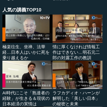
人気の講義TOP10
極楽往生、坐禅、法華
情に厚くなければ情報工
経…日本人はいかに死を
作はできない…明石元二
乗り越えるか
郎の対露工作の教訓
AI時代にこそ「熟達者の
ラフカディオ・ハーンが
経験」が生きる＆現状の
解明した「美しい日本」
日本経済の実情は
の秘密と未来