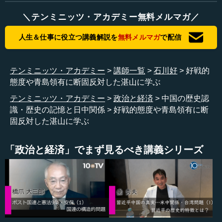
歴史の記憶を全国民に呼び戻すのに相応しい記念日が、目
＼テンミニッツ・アカデミー無料メルマガ／
白押しなのです。例えば、今まさに迎えている日清戦争開
戦後１２０年。われわれは、その日清戦争の真っ最中に尖
人生＆仕事に役立つ講義解説を
無料メルマガ
で配信
閣諸島を閣議決定で日本の領土にしました。それを今、中
国は国連などで、尖閣諸島は日本が日清戦争中に盗み取っ
たもので、勝手に領有権を主張しただけだから、領有権は
テンミニッツ・アカデミー
講師一覧
石川好
好戦的
無効だと訴えています。そのようなことが起こった年から
態度や青島領有に断固反対した湛山に学ぶ
数えて１２０年になるわけです。
テンミニッツ・アカデミー
政治と経済
中国の歴史認
識・歴史の記憶と日中関係
好戦的態度や青島領有に断
日清戦争の後、下関条約を締結したときに、中国は日本
固反対した湛山に学ぶ
に対して屈辱的な賠償を行うことになりました。中国の税
収の２年分ほどの賠償金を払い、台湾、澎湖諸島、大連の
一部を譲渡したりしました。
「政治と経済」でまず見るべき講義シリーズ
今までの歴史認識だと、このときの中国の指導者だった
李鴻章は売国奴だと思われてきました。ところが２０１４
年７月中旬から、李鴻章が生まれた安徽省の合肥というと
ころでは、李鴻章をめぐる大きなシンポジウムが開かれて
います。