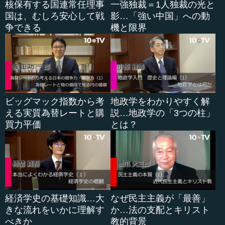
核保有する国連常任理事
一強独裁＝1人独裁の光と
国は、むしろ安心して戦
影…「強い中国」への動
なぜかといえば、おそらく「李鴻章も、徹底的に日本と
争できる
機と限界
戦った人だ」と見直されたのだろうと思います。以前は、
李鴻章がだらしないから日本に負けたという見方でした
が、そうではなく、彼も日本に抵抗した一人だと再評価さ
れているのです。今、中国ではそのような見直しが次々に
行われています。
●日本は青島攻撃と対支２１カ条要求を行った
ビッグマック指数から考
地政学をわかりやすく解
える実質為替レートと購
説…地政学の「3つの柱」
もっと大変なのは来年の２０１５年で、日中関係にとっ
買力平価
とは？
て最も重要な年になるでしょう。第１次世界大戦が始まっ
た１９１４年、日本は、日英同盟を結んでいましたから、
イギリスのために戦争に参加しようとしました。しかし、
いくら何でも当時、ヨーロッパの戦争に日本から兵隊を送
るわけにはいきませんでした。
経済学史の基礎知識…大
なぜ民主主義が「最善」
そこで、山東省青島にあるドイツの租借地の攻撃を決め
きな流れをいかに理解す
か…法の支配とキリスト
ま...
べきか
教的背景