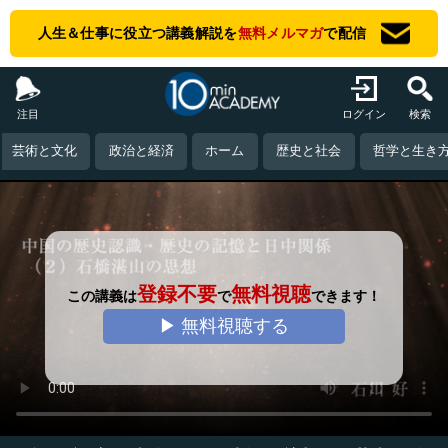
人生＆仕事に役立つ講義解説を
無料メルマガ
で配信
注目
ログイン
検索
芸術と文化
政治と経済
ホーム
歴史と社会
哲学と生き
登録不要
無料視聴
この講義は
で
できます！
▶ 無料視聴する