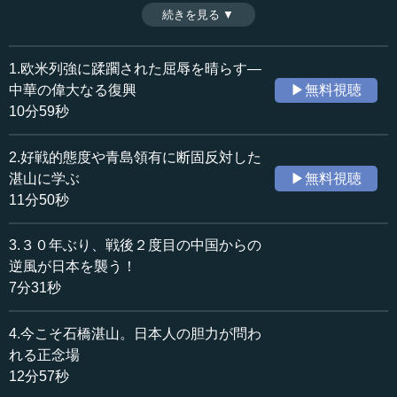
うしたらよいのか。石川氏が日中戦争の歴史を辿る第２
続きを見る ▼
時間：11分50秒
弾。（全４話中第２話目）
収録日：2014年8月15日
追加日：2014年8月14日
1.欧米列強に蹂躙された屈辱を晴らす―
カテゴリー：
中華の偉大なる復興
▶無料視聴
政治
政治家
10分59秒
≪全文≫
2.好戦的態度や青島領有に断固反対した
●今年と来年は、日中の戦争の記念日が目白押し
湛山に学ぶ
▶無料視聴
11分50秒
前回、中国が使う「歴史認識」あるいは「歴史の記憶」
という言葉について、概略をお話ししました。それで、一
3.３０年ぶり、戦後２度目の中国からの
体どのようなことが起こり得るかですが、今年の７月で、
逆風が日本を襲う！
第１次世界大戦が始まって１００年になります。それか
7分31秒
ら、日清戦争開戦から１２０年です。来年は、第２次世界
大戦終戦７０周年になります。さらに、これが日中関係に
4.今こそ石橋湛山。日本人の胆力が問わ
とって最大の出来事ですが、日本が「対支（対華）２１カ
条要求」を行って１００年という節目の年になります。
れる正念場
12分57秒
なぜか今年から来年にかけて、中国が歴史認識あるいは