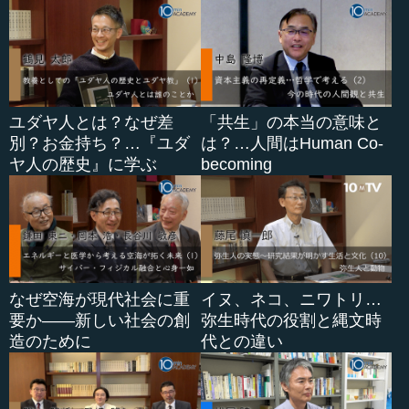
ユダヤ人とは？なぜ差
「共生」の本当の意味と
別？お金持ち？…『ユダ
は？…人間はHuman Co-
ヤ人の歴史』に学ぶ
becoming
なぜ空海が現代社会に重
イヌ、ネコ、ニワトリ…
要か――新しい社会の創
弥生時代の役割と縄文時
造のために
代との違い