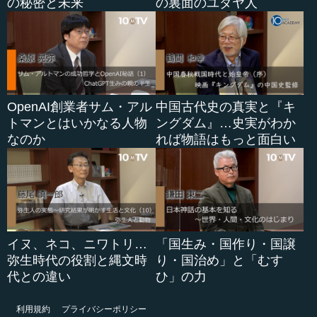
の秘密と未来
の裏面のユダヤ人
OpenAI創業者サム・アル
中国古代史の真実と『キ
トマンとはいかなる人物
ングダム』…史実がわか
なのか
れば物語はもっと面白い
イヌ、ネコ、ニワトリ…
「国生み・国作り・国譲
弥生時代の役割と縄文時
り・国治め」と「むす
代との違い
ひ」の力
利用規約
プライバシーポリシー