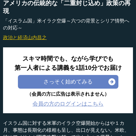
アメリカの伝統的な「二重封じ込め」政策の再
現
「イスラム国」米イラク空爆～六つの背景とシリア情勢へ
の対応～
政治と経済
山内昌之
スキマ時間でも、ながら学びでも
第一人者による講義を1話10分でお届け
さっそく始めてみる
（会員の方に広告は表示されません）
会員の方のログインはこちら
イスラム国に対する米軍のイラク空爆開始からはや１カ
月、事態は長期化の様相も呈し、出口が見えない。米欧、