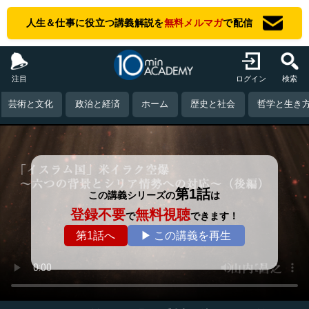
人生＆仕事に役立つ講義解説を
無料メルマガ
で配信
注目
ログイン
検索
芸術と文化
政治と経済
ホーム
歴史と社会
哲学と生き
第1話
この講義シリーズの
は
登録不要
無料視聴
で
できます！
第1話へ
▶ この講義を再生