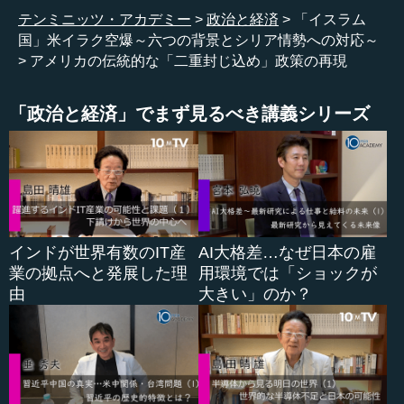
ところが、このイスラム国は、北イラクを占領したとき
テンミニッツ・アカデミー
政治と経済
「イスラム
に、トルコの外交官たちを４０数名拘束し、彼らを監禁し
国」米イラク空爆～六つの背景とシリア情勢への対応～
たままです。トルコは、このイスラム国に対して比較的柔
アメリカの伝統的な「二重封じ込め」政策の再現
軟な態度を採ってきましたが、そういうことにはお構いな
く、このスンナ派のカリフ国は、長い間スンナ派のカリフ
を持ち、オスマン帝国の伝統も持ち、今でもスンナ派に属
「政治と経済」でまず見るべき講義シリーズ
しているイスラム共同体の重要な国の一つであるトルコを
脅かしたという事実があります。
こうした点で、イスラム国の「自分たちこそスンナ派アラ
ブの代表だ」というような主張は、トルコに限らず、アラ
ブの国々にとって、大変不愉快だろうと思います。このよ
うなポーズをとっていくイスラム国の存在に対して、国際
インドが世界有数のIT産
AI大格差…なぜ日本の雇
世論やイスラム、中東の世論はもとより、アメリカもそれ
業の拠点へと発展した理
用環境では「ショックが
を不愉快と思うという情勢になっているのです。
由
大きい」のか？
●背景その５：「徹底した全体主義」を何とかするた
めに動かざるを得なかった