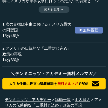
特にアメリカが軍事攻撃に打って出た六つの背景と、シリ
ア情勢への対応について、山内昌之氏が鋭く分析する。
続きを見る ▼
時間：14分33秒
（後編）
収録日：2014年9月18日
追加日：2014年9月25日
1.次の目標は中東におけるアメリカ最大
カテゴリー：
の同盟国
▶無料視聴
国際
中東
15分46秒
≪全文≫
2.アメリカの伝統的な「二重封じ込め」
●背景その４：「自分たちこそスンナ派アラブの代
政策の再現
表」という主張
14分33秒
４番目に注意しておきたいことは、このようなイスラム国
＼テンミニッツ・アカデミー無料メルマガ／
が、自分たちこそスンナ（スンニ）派のアラブやアラブナ
ショナリズムのあたかも代表であるかのように主張してい
人生＆仕事に役立つ講義解説を
無料メルマガ
で配信
ることです。自分たちこそスンナ派アラブとイスラムの正
統的継承者として、カリフを名乗り、カリフ国家をつくる
という議論です。
テンミニッツ・アカデミー
講師一覧
山内昌之
アメ
リカの伝統的な「二重封じ込め」政策の再現