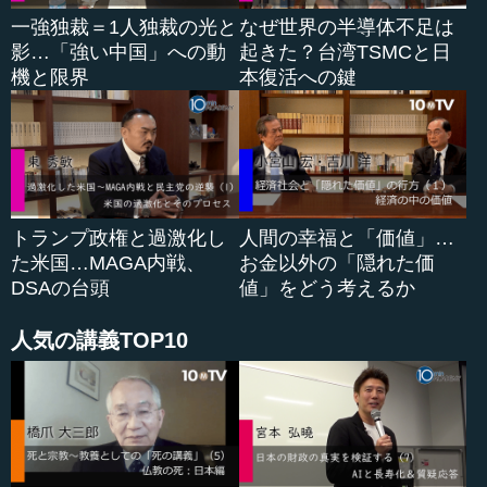
第５番目に、こうしたイスラム国とは、どのような国であ
一強独裁＝1人独裁の光と
なぜ世界の半導体不足は
り体制なのかというと、あるパレスチナ系アメリカ人は
影…「強い中国」への動
起きた？台湾TSMCと日
「徹底した全体主義」「完全な全体主義」だと、このよう
機と限界
本復活への鍵
な表現をしています。
すなわち、イスラム国という集団にして国家は、ヨーロッ
パが第１次世界大戦後に確定した経済や政治、地理上の境
界を無視しようとしている。この現実に対して、アメリカ
トランプ政権と過激化し
人間の幸福と「価値」…
やイギリス、フランスをはじめ西欧の国々は不快感を持っ
た米国…MAGA内戦、
お金以外の「隠れた価
ている。のみならず、このように無視している現実の中
DSAの台頭
値」をどう考えるか
で、シリアとイラクの国境が事実上、今消え去っている。
そして、イスラム法を最も教条的、かつ、厳格に解釈する
人気の講義TOP10
ことにより、イスラムに規定されている、手首を切ると
か、あるいは、石投げで人々を死に追い込むといったよう
な７世紀の固定された刑罰などを導入することによって、
イスラムを彼らの言うところのカリフ国家として２１世紀
に実現していこうというような行為が見えてきているので
す。