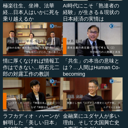
極楽往生、坐禅、法華
AI時代にこそ「熟達者の
ヨーロッパやアメリカの指導者は、こういう現実を見て、
経…日本人はいかに死を
経験」が生きる＆現状の
しか...
乗り越えるか
日本経済の実情は
情に厚くなければ情報工
「共生」の本当の意味と
作はできない…明石元二
は？…人間はHuman Co-
郎の対露工作の教訓
becoming
ラフカディオ・ハーンが
金融業にユダヤ人が多い
解明した「美しい日本」
理由、そして大国興亡史