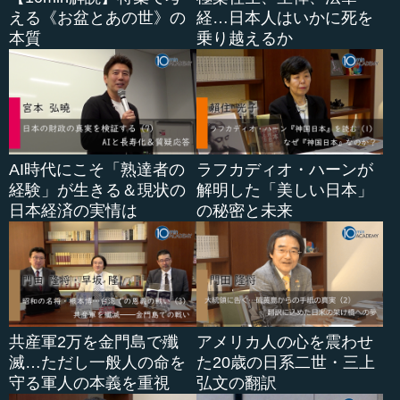
はなく、防衛庁が対処しなければ駄目だ。不退去だった
える《お盆とあの世》の
経…日本人はいかに死を
ら、これを爆撃できる自衛隊機はどこにいるのか」と言い
本質
乗り越えるか
ます。
その総務会には当時幹事長だった大平正芳さんも出...
AI時代にこそ「熟達者の
ラフカディオ・ハーンが
経験」が生きる＆現状の
解明した「美しい日本」
日本経済の実情は
の秘密と未来
共産軍2万を金門島で殲
アメリカ人の心を震わせ
滅…ただし一般人の命を
た20歳の日系二世・三上
守る軍人の本義を重視
弘文の翻訳