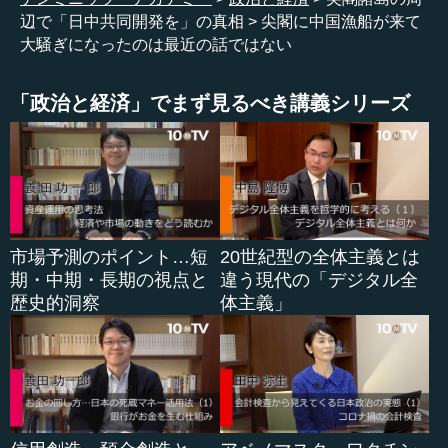
月で、中国から漁船が大挙して来たことがあるのですね。
辺で「日中共同開発を」の真相
尖閣に中国漁船が来て
これは、平和条約の交渉が大詰めを迎えていた頃なので
大騒ぎになったのは最近の話ではない
す。
「政治と経済」でまず見るべき講義シリーズ
朝日新聞の当時の記事の大見出しを読むと、「尖閣列島
に中国漁船群、領海侵犯で退去求める」とか、「中国漁
船、警告を無視 悪質な場合は検挙も」と大きく出ている
のです。皆忘れているのですが、これは最近もめた記事で
はないのです。１９７８年ですからね。
市場予測のポイント…短
20世紀型の全体主義とは
●自民党の総務会で議論が紛糾
期・中期・長期の視点と
違う現代の「デジタル全
歴史的洞察
体主義」
若宮 それで、自民党の総務会では大騒ぎになるのです。
総務会には、ご存じのように、ハト派とタカ派がいます。
しかも、タカ派が結構多いのです。例えば、天野光晴さん
という人は、「大変なことだ。灯台や避難港を早くつくる
など、実効的な支配の確立を急がなければいかん」という
意見を言うのです。