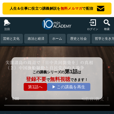
人生＆仕事に役立つ講義解説を
無料メルマガ
で配信
注目
ログイン
検索
芸術と文化
政治と経済
ホーム
歴史と社会
哲学と生き
第1話
この講義シリーズの
は
登録不要
無料視聴
で
できます！
第1話へ
▶ この講義を再生