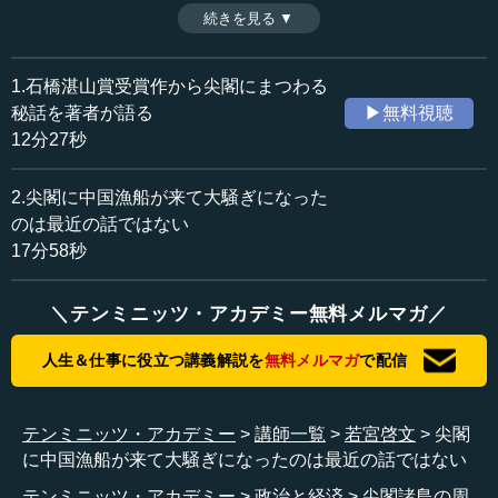
開発論が展開されていったのか。日中の首脳の動きととも
続きを見る ▼
時間：17分58秒
にその経緯をたどる。（後編）
収録日：2014年9月11日
追加日：2014年11月24日
1.石橋湛山賞受賞作から尖閣にまつわる
カテゴリー：
秘話を著者が語る
▶無料視聴
政治
外交
12分27秒
≪全文≫
2.尖閣に中国漁船が来て大騒ぎになった
●尖閣列島に中国漁船が来たのは１９７８年が最初
のは最近の話ではない
17分58秒
若宮 前回は、尖閣をめぐって最初の日中首脳会談で共同
開発論が出たのではないかという推理をお話したのです
＼テンミニッツ・アカデミー無料メルマガ／
が、実は、それからしばらくして、共同開発の話が日中の
政府間で具体的な課題として表に出ているのです。
人生＆仕事に役立つ講義解説を
無料メルマガ
で配信
その話をしたいのですが、そういう平和な話に行く前に、
ここ何年も中国から漁船が来て大騒ぎになっていますけれ
テンミニッツ・アカデミー
講師一覧
若宮啓文
尖閣
ど、その話から始めたいと思います。
に中国漁船が来て大騒ぎになったのは最近の話ではない
一番最初に大騒ぎになったのは、なんと１９７８年の４
テンミニッツ・アカデミー
政治と経済
尖閣諸島の周