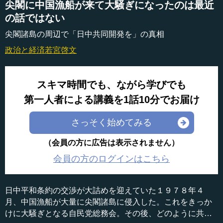
尖閣に中国漁船が来て大騒ぎになったのは最近
の話ではない
尖閣諸島の周辺で「日中共同開発を」の真相
政治と経済
若宮啓文
スキマ時間でも、ながら学びでも
第一人者による講義を1話10分でお届け
さっそく始めてみる
（会員の方に広告は表示されません）
会員の方のログインはこちら
日中平和条約の交渉が大詰めを迎えていた１９７８年４
月、中国漁船が大量に尖閣諸島に侵入した。これをきっか
けに大騒ぎとなる自民党総務会。その後、どのように共同