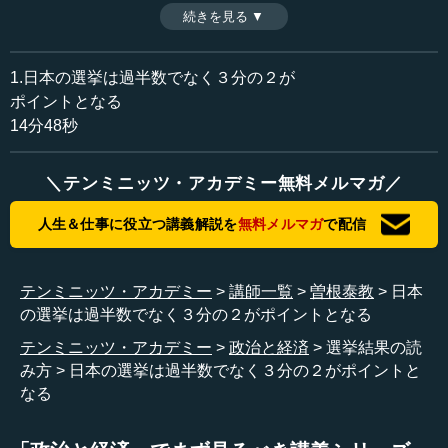
続きを見る ▼
時間：14分48秒
収録日：2014年12月11日
追加日：2014年12月12日
1.日本の選挙は過半数でなく３分の２が
カテゴリー：
ポイントとなる
政治
政治制度・政治体系
14分48秒
≪全文≫
＼テンミニッツ・アカデミー無料メルマガ／
●自民党の議席最大化戦略が見事に当たった選挙
人生＆仕事に役立つ講義解説を
無料メルマガ
で配信
それでは、選挙についてお話しします。今回は、選挙結
果をどう読むかという話です。
テンミニッツ・アカデミー
講師一覧
曽根泰教
日本
今回の選挙は、総じて関心が薄く、投票率も前回ほどで
の選挙は過半数でなく３分の２がポイントとなる
はなさそうです。これをどのような選挙だと読んだらよい
テンミニッツ・アカデミー
政治と経済
選挙結果の読
のか。一つは、以前のお話で示したように、選挙戦術上、
み方
日本の選挙は過半数でなく３分の２がポイントと
野党の準備不足を見越して解散時期を決めたという意味
なる
で、自公、特に自民党の議席の最大化という戦略が見事に
当たった選挙だと言えるでしょう。