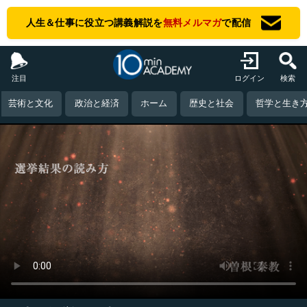
人生＆仕事に役立つ講義解説を
無料メルマガ
で配信
注目
ログイン
検索
芸術と文化
政治と経済
ホーム
歴史と社会
哲学と生き