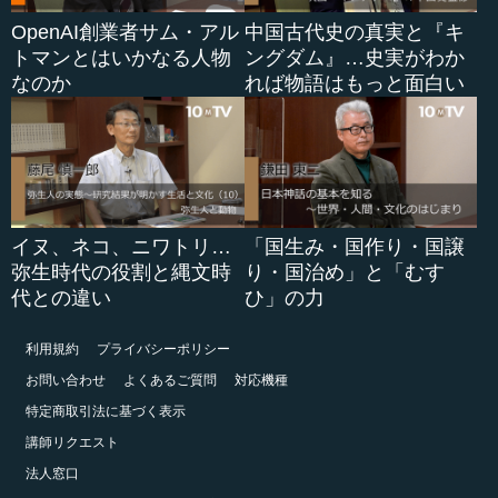
OpenAI創業者サム・アル
中国古代史の真実と『キ
トマンとはいかなる人物
ングダム』…史実がわか
なのか
れば物語はもっと面白い
イヌ、ネコ、ニワトリ…
「国生み・国作り・国譲
弥生時代の役割と縄文時
り・国治め」と「むす
代との違い
ひ」の力
利用規約
プライバシーポリシー
お問い合わせ
よくあるご質問
対応機種
特定商取引法に基づく表示
講師リクエスト
法人窓口