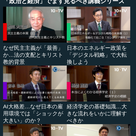
「政治と経済」でまず見るべき講義シリーズ
その選挙戦術が成功した後ろ側に何があるのでしょう
か。野党は準備不足で、いつでも政権を取れる準備ができ
ていませんでした。候補者調整ができておらず、野党乱立
状態で、前々回、政権交代があった際に共産党は候補者を
出さなかったところがありましたが、今回は小選挙区にも
ほとんど全員候補者を立てています。それから、第三極を
なぜ民主主義が「最善」
日本のエネルギー政策を
狙って存在感を示そうとする政党には離合集散がありまし
か…法の支配とキリスト
「デジタル戦略」で大転
た。結果として、今回、民主党の増加はそれほどでもない
教的背景
換しよう
だろうと思います。現状維持か少し多い程度でしょう。維
新の党と次世代の党、生活の党は極めて厳しい状態で、生
き残りが難しくなってきました。
候補者調整ができたところを見ても、候補者を比較する
と、総じて自民党の現職が強いようです。以前から、小選
挙区は風が吹くと揺れ幅が大きいと主張する方がいます
AI大格差…なぜ日本の雇
経済学史の基礎知識…大
が、もちろんその側面があると同時に、小選挙区は現職が
用環境では「ショックが
きな流れをいかに理解す
強いとも言えます。今回は、小選挙区の特徴のうち、再選
大きい」のか？
べきか
確率が高い面が現れそうだと見たらよいのではないかと思
います。