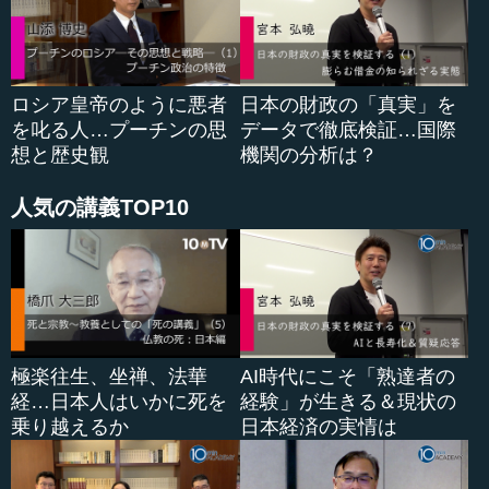
●３分の２を確保したら、突き崩しは難しくなる
ロシア皇帝のように悪者
日本の財政の「真実」を
では、選挙の結果をどのように読んだらよいでしょう
を叱る人…プーチンの思
データで徹底検証…国際
か。まず前提として、衆議院の過半数を取った党は首相を
想と歴史観
機関の分析は？
指名することができ、その首相が内閣をつくり、政権を握
ることができます。これが日本の衆議院選挙の目標、目的
人気の講義TOP10
で、アメリカの下院も同様です。しかし実は、これは政権
運営の必要条件であって、十分条件ではありません。政権
を握ることができても、政権運営に支障を起こさないよう
にするためには、参議院の過半数も握る必要があります。
私もかつて、日本の政治は、衆議院で単独もしくは連立
で過半数を握ることが条件だと教科書に書いてきました。
極楽往生、坐禅、法華
AI時代にこそ「熟達者の
しかし、それができても、参議院で多数を握らないと、法
経…日本人はいかに死を
経験」が生きる＆現状の
案は通りません。野党に特例公債などを人質に取られ
乗り越えるか
日本経済の実情は
て、“解散をしろ”“首...