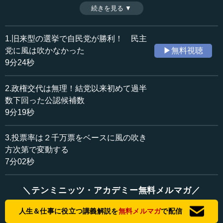
の政権を占う。（全３話中第１話目）
続きを見る ▼
時間：9分24秒
収録日：2014年12月15日
追加日：2014年12月15日
1.旧来型の選挙で自民党が勝利！ 民主
カテゴリー：
党に風は吹かなかった
▶無料視聴
政治
政治制度・政治体系
9分24秒
≪全文≫
2.政権交代は無理！結党以来初めて過半
●民主党が政権の受け皿になれなかった選挙
数下回った公認候補数
9分19秒
まず、今回の総選挙の結果を総括し、その後でこれから
の政治状況はどうなるかというお話をします。最初に、二
3.投票率は２千万票をベースに風の吹き
つの新聞をご覧下さい。これは同じ日の新聞ではありませ
方次第で変動する
ん。こちらが２年前の朝日新聞で、これが今回の選挙の結
7分02秒
果を踏まえた朝日新聞です。しかし、紙面の作り方はほと
んど同じです。では、今回の選挙は一体何だったのでしょ
うか。
＼テンミニッツ・アカデミー無料メルマガ／
前回の選挙では、自公で３２０議席を超えて、衆議院の
人生＆仕事に役立つ講義解説を
無料メルマガ
で配信
３分の２を握り、安倍政権が誕生しました。その時の争点