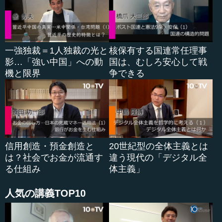
実は、投票日前まで、多くのマスコミや選挙の専門家、
政治家たちは、今回の選挙は自民党の３００議席を巡る攻
防ではないかと考えていました。自民党単独で３分の２を
一強独裁＝1人独裁の光と
核保有する国連常任理事
占める、あるいは３００議席を超えるといった予測が出て
影…「強い中国」への動
国は、むしろ安心して戦
いる一方で、自民党が３００議席を割ると、安倍晋三首相
機と限界
争できる
に対して自民党内から異論を挟む人も出てくるのではない
かと言われていたのです。これが「３００議席を巡る自民
党内の攻防」の意味です。しかし、総選挙の前後で議席数
はそれほど変わりませんでした。さらに内閣も改造しない
と言っています。それでは、この選挙の前後で何が変わっ
たのだろうかという疑問が出てきます。
信用創造・預金創造と
20世紀型の全体主義とは
自民党が勝ち過ぎていた場合、何が起きたかといえば、
は？社会でお金が流通す
違う現代の「デジタル全
自民党内の勘違い、つまり、自分たちは完全に勝利したと
る仕組み
体主義」
いう勘違いが始まったのではないでしょうか。それが進む
とおごりになります。おごりや勘違いが党内で起きるかど
人気の講義TOP10
うか。これは今後も見ておかなければならない...