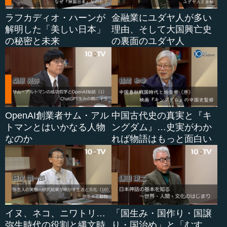
ラフカディオ・ハーンが
金融業にユダヤ人が多い
解明した「美しい日本」
理由、そして大国興亡史
の秘密と未来
の裏面のユダヤ人
OpenAI創業者サム・アル
中国古代史の真実と『キ
トマンとはいかなる人物
ングダム』…史実がわか
なのか
れば物語はもっと面白い
イヌ、ネコ、ニワトリ…
「国生み・国作り・国譲
弥生時代の役割と縄文時
り・国治め」と「むす