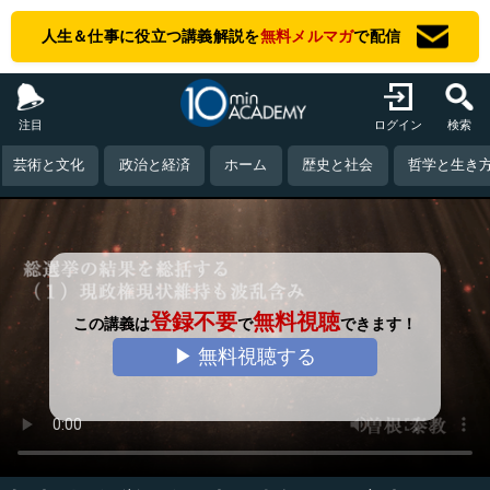
人生＆仕事に役立つ講義解説を
無料メルマガ
で配信
注目
ログイン
検索
芸術と文化
政治と経済
ホーム
歴史と社会
哲学と生き
登録不要
無料視聴
この講義は
で
できます！
▶ 無料視聴する