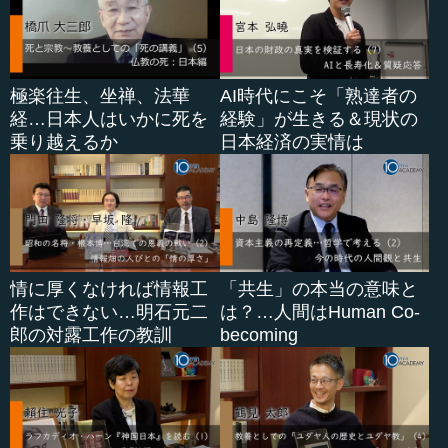
極楽往生、坐禅、法華
AI時代にこそ「熟達者の
経…日本人はいかに死を
経験」が生きる＆現状の
乗り越えるか
日本経済の実情は
情に厚くなければ情報工
「共生」の本当の意味と
作はできない…明石元二
は？…人間はHuman Co-
郎の対露工作の教訓
becoming