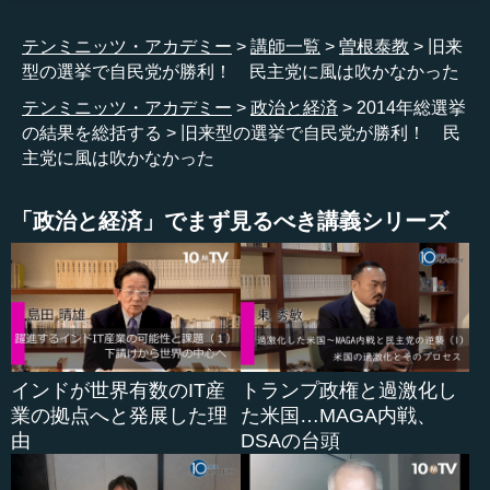
もアベノミクスでした。また、その前の総選挙で大勝した
テンミニッツ・アカデミー
講師一覧
曽根泰教
旧来
民主党が壊滅的な敗北を喫し、５７議席まで落ち込みまし
型の選挙で自民党が勝利！ 民主党に風は吹かなかった
た。今回は若干回復しましたが、基本的に自公との差はそ
れほど変わっていません。
テンミニッツ・アカデミー
政治と経済
2014年総選挙
の結果を総括する
旧来型の選挙で自民党が勝利！ 民
民主党に加えて、共産党、公明党も若干増えましたが、
主党に風は吹かなかった
大勝というほどの増え方ではありません。それから、みん
なの党はなくなり、次世代の党、生活の党は議席を減らし
「政治と経済」でまず見るべき講義シリーズ
ました。維新の党はもっと減るだろうと言われていました
が、減少幅は少なかったと言えます。
つまり、選挙前と選挙後で、ほとんど状況は変わってい
ないのです。そういう意味では、別途説明が必要ですが、
政権批判の受け皿として、野党、特に野党第一党の民主党
が政権の受け皿にならなかったことの意味が大きい選挙だ
インドが世界有数のIT産
トランプ政権と過激化し
ったと思います。
業の拠点へと発展した理
た米国…MAGA内戦、
由
DSAの台頭
●今回、自民党は旧来型の選挙で勝つことができた