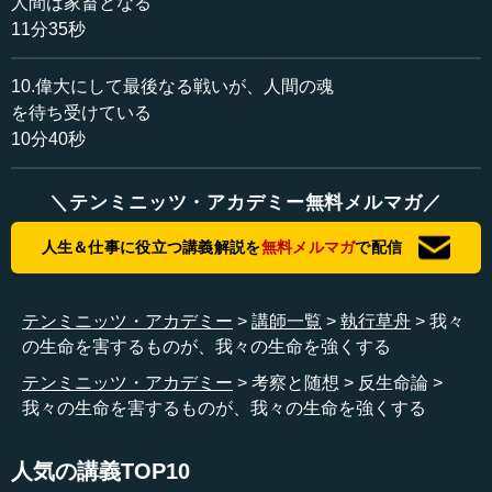
人間は家畜となる
に言うと、ないのと同じです。
11分35秒
ところが、我々は、少なくとも免疫機構によって自分が
10.偉大にして最後なる戦いが、人間の魂
生きていることを知っています。この「知っている」こと
を待ち受けている
が重要なのです。
10分40秒
これは反発です。我々を殺すもの、つまりバイ菌がどん
どん入ってくる。それを我々の免疫機構が殺す。殺すこと
＼テンミニッツ・アカデミー無料メルマガ／
によって、我々は生きている。こういうことが、人間が生
きていくことの真実だとわからなければダメということで
人生＆仕事に役立つ講義解説を
無料メルマガ
で配信
す。「免疫機構によって生きている」という認識に基づく
我々の魂的な活動も含めて、すべてがそうだということで
す。
テンミニッツ・アカデミー
講師一覧
執行草舟
我々
の生命を害するものが、我々の生命を強くする
どのようなことも全部、あらゆる反対の何かが入ってく
テンミニッツ・アカデミー
考察と随想
反生命論
る。それに対する、我々の魂からの反発が出る。反発によ
我々の生命を害するものが、我々の生命を強くする
って、人間としての活動が生まれてくる。これは生命でい
えば、免疫と何も変わらない。それをわかってほしいとい
人気の講義TOP10
うことです。