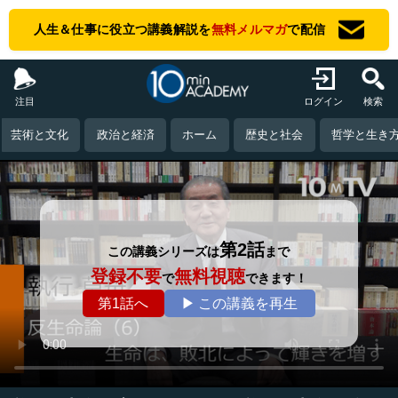
人生＆仕事に役立つ講義解説を
無料メルマガ
で配信
注目
ログイン
検索
芸術と文化
政治と経済
ホーム
歴史と社会
哲学と生き
第2話
この講義シリーズは
まで
登録不要
無料視聴
で
できます！
第1話へ
▶ この講義を再生