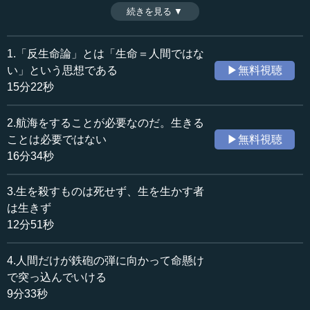
は輝きを増すということである。この方程式の在り方を、
続きを見る ▼
時間：11分16秒
文学者の保田與重郎は「偉大なる敗北」と言った。もしく
収録日：2024年5月16日
はスペインの哲学者ミゲール・デ・ウナムーノの言葉によ
追加日：2024年8月30日
れば、「ドン･キホーテは〈すべてに敗れることによって世
1.「反生命論」とは「生命＝人間ではな
カテゴリー：
界を救済した〉」のだ。今回は「生命は、敗北によって輝
い」という思想である
▶無料視聴
哲学・思想
思想・随想
きを増す」という反生命論を解説する。（全10話中第6話）
15分22秒
≪全文≫
2.航海をすることが必要なのだ。生きる
●ミシェル・セール「私を殺すものが、私を強化して
ことは必要ではない
▶無料視聴
いるのだ」
16分34秒
6番目です。「生命は、敗北によって輝きを増す」。基本
3.生を殺すものは死せず、生を生かす者
は「人間生命とは何か」ということです。１番目、「反生
は生きず
命が真の生命を生み出す」。これは「反生命」が、真の人
12分51秒
間の生命を生み出すということです。我々が生命ですか
ら、「人間」でも「反物質」でも同じです。
4.人間だけが鉄砲の弾に向かって命懸け
で突っ込んでいける
ミッシェル・セールという、フランスの有名な哲学者が
9分33秒
います。彼が我々人類の未来を予測しています。未来学者