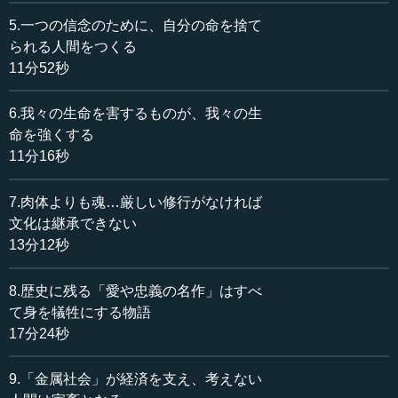
としても超一流の人です。私は彼も好きで、ずっと哲学書
を読んでいます。『人類再生』という本を20年以上前に書
5.一つの信念のために、自分の命を捨て
いていて、私の愛読書ですが、そこに素晴らしい言葉が出
られる人間をつくる
てきます。
11分52秒
「私を殺すものが、私を強化しているのだ」。
6.我々の生命を害するものが、我々の生
命を強くする
このことが真にわかるかわからないかが、我々人類の行
11分16秒
く先を決定するということが、『人類再生』に書かれてい
ます。
7.肉体よりも魂…厳しい修行がなければ
文化は継承できない
これは、先ほどの私の理論で言うと、人間の生命が反発
13分12秒
エネルギーによって成り立っていることがわかると、わか
るのです。
8.歴史に残る「愛や忠義の名作」はすべ
人間だけが認識しているということですが、例えば反発
て身を犠牲にする物語
エネルギーの中でも、本当に原始的な免疫機構です。免疫
17分24秒
機構は、動物にも全部あります。ただ動物と人間の違い
は、動物は「免疫機構があるから自分が生きている」とい
9.「金属社会」が経済を支え、考えない
うことを認識していません。認識できないのは、認識論的