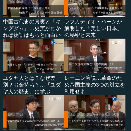
中国古代史の真実と『キ
ラフカディオ・ハーンが
ングダム』…史実がわか
解明した「美しい日本」
れば物語はもっと面白い
の秘密と未来
ユダヤ人とは？なぜ差
レーニン演説…革命のた
別？お金持ち？…『ユダ
め帝国主義の3つの対立を
ヤ人の歴史』に学ぶ
利用せよ