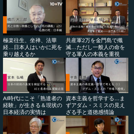
この免疫機構から来る人間の働きが、反生命です。我々
の生命論は、自分が「健康でいたい」「楽をしたい」とい
うことです。でも、...
極楽往生、坐禅、法華
共産軍2万を金門島で殲
経…日本人はいかに死を
滅…ただし一般人の命を
乗り越えるか
守る軍人の本義を重視
AI時代にこそ「熟達者の
資本主義を哲学する…ま
経験」が生きる＆現状の
ずアダム・スミスの見え
日本経済の実情は
ざる手と道徳感情論