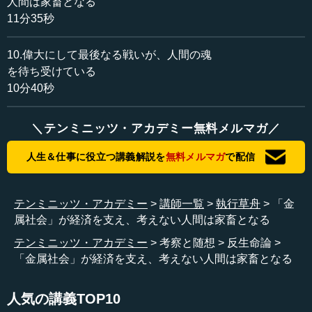
人間は家畜となる
人類史は一言でいうと、金属の精錬の歴史なのです。気が
11分35秒
付いている人はほとんどいないかもしれませんが、人類は
誕生してから現在まで、金属を精錬するための技術をずっ
10.偉大にして最後なる戦いが、人間の魂
と向上させてきました。
を待ち受けている
これもあとで話しますが、そう考えると金属を生み出す
10分40秒
ために我々ホモ・サピエンスという人類が、神から人間に
指名されたのではないかと思うぐらい、金属精錬の歴史な
＼テンミニッツ・アカデミー無料メルマガ／
のです。
人生＆仕事に役立つ講義解説を
無料メルマガ
で配信
それが次の「未来の人間は魂を持つ電脳機械と化す」で
す。こういうことを思うようになってすぐの去年（2023
年）、アメリカのサンディア国立研究所という原爆開発し
テンミニッツ・アカデミー
講師一覧
執行草舟
「金
たチームの一つが、金属の自己修復を証明したのです。
属社会」が経済を支え、考えない人間は家畜となる
テンミニッツ・アカデミー
考察と随想
反生命論
『ネイチャー』というイギリスの科学雑誌に載っていま
「金属社会」が経済を支え、考えない人間は家畜となる
す。銅とプラチナにおいて、金属が自己修復することを証
明したのです。自己修復したということは、「金属が自分
の意志を持った」ということです。サンディア研究所は、
人気の講義TOP10
ニューメキシコ州アルバカーキにある原...