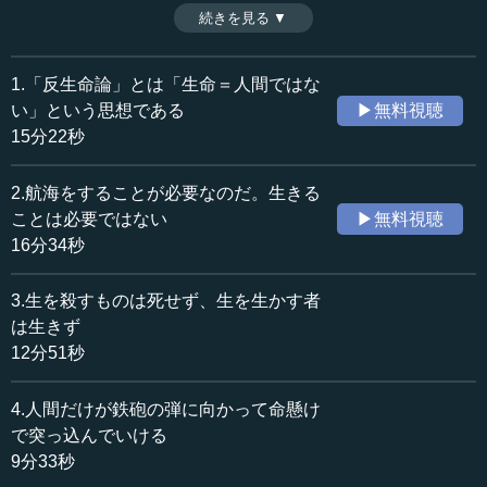
い。そこで今、武士道という魂の一部をAIに打ち込んでい
続きを見る ▼
時間：11分35秒
るという執行氏。それにより新しい人間ができあがると信
収録日：2024年5月16日
じているからだ。金属社会が到来すると、経済を支えるの
追加日：2024年9月20日
はAIなどの「金属」となり、人間としてものを考えない人
1.「反生命論」とは「生命＝人間ではな
カテゴリー：
たちは家畜のように、ただ楽しく生きるだけの存在にな
い」という思想である
▶無料視聴
哲学・思想
思想・随想
る。（全10話中第9話）
15分22秒
≪全文≫
2.航海をすることが必要なのだ。生きる
●金属の「自己修復の証明」からわかること
ことは必要ではない
▶無料視聴
16分34秒
9番目です。「反生命が、真のAI、ロボット、金属の人間
を創り上げる」。ここに移りたいと思います。
3.生を殺すものは死せず、生を生かす者
は生きず
私が反生命をずっと唱えているのは、類人猿の生命体に
12分51秒
入った「人間の魂」のことを人間と思いすぎているからで
す。私は未来の「本当の人類」を見誤っているのではない
4.人間だけが鉄砲の弾に向かって命懸け
かと思っています。
で突っ込んでいける
その意味で「人間とは何か」をもう一回、考えなおさな
9分33秒
ければダメというのが私の提唱していることです。そこで