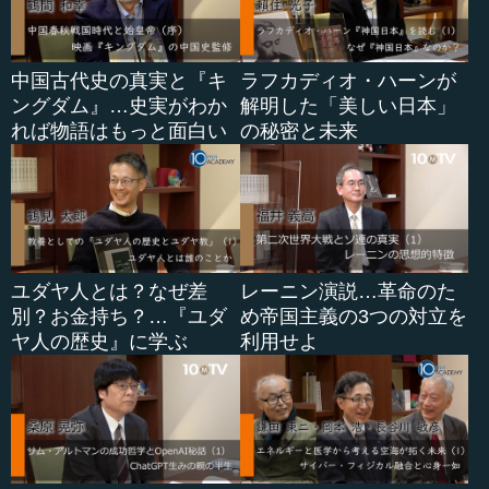
中国古代史の真実と『キ
ラフカディオ・ハーンが
ングダム』…史実がわか
解明した「美しい日本」
れば物語はもっと面白い
の秘密と未来
ユダヤ人とは？なぜ差
レーニン演説…革命のた
別？お金持ち？…『ユダ
め帝国主義の3つの対立を
ヤ人の歴史』に学ぶ
利用せよ