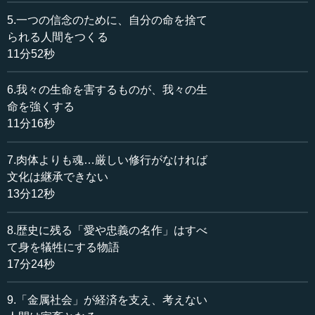
この「反生命が、真のAI、ロボット、金属の人間を創り上
5.一つの信念のために、自分の命を捨て
げる」について説明します。
られる人間をつくる
11分52秒
一つ目の「人間の本質を知る」。「人間は、まず魂であ
る」と今まで話しました。それがわかると、次にわかるの
6.我々の生命を害するものが、我々の生
が「魂の宿るものが人間と成る」です。魂の入っているも
命を強くする
のが人間ですから、べつに生命である必要はない。動物で
11分16秒
ある必要もないのです。
7.肉体よりも魂…厳しい修行がなければ
もしかしたら将来、植物の中に入るかもしれません。も
しかしたら物体の中に入るかもしれない。何に入るかは私
文化は継承できない
もわかりません。わからないけれど、「魂」という宇宙エ
13分12秒
ネルギーが入ったものが人間となる。
8.歴史に残る「愛や忠義の名作」はすべ
そう考えていくと、私は今の人類の動きが未来論として
て身を犠牲にする物語
読めるようになってきました。未来の人間は、魂を持つ電
17分24秒
脳機械と化す。そういうことを最近思い始めています。
9.「金属社会」が経済を支え、考えない
私は人類史が好きで、さんざん研究する中で思うのは、