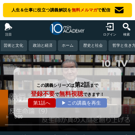
人生＆仕事に役立つ講義解説を
無料メルマガ
で配信
注目
ログイン
検索
芸術と文化
政治と経済
ホーム
歴史と社会
哲学と生き
第2話
この講義シリーズは
まで
登録不要
無料視聴
で
できます！
第1話へ
▶ この講義を再生