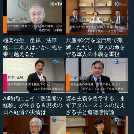
極楽往生、坐禅、法華
共産軍2万を金門島で殲
経…日本人はいかに死を
滅…ただし一般人の命を
乗り越えるか
守る軍人の本義を重視
AI時代にこそ「熟達者の
資本主義を哲学する…ま
経験」が生きる＆現状の
ずアダム・スミスの見え
日本経済の実情は
ざる手と道徳感情論