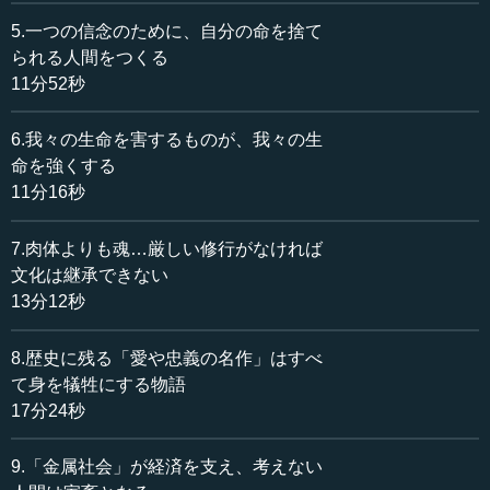
ところが、文化によってはそうではない。ヨーロッパの
5.一つの信念のために、自分の命を捨て
例がわかりやすく、歴史的にいうとルネッサンスから神を
られる人間をつくる
失い、人間は「自分を裁くもの」をだんだん失ってきたの
11分52秒
です。「自分を裁く」とは、人間としての所業を裁かれる
わけです。つまり裁かれるのは魂です。だから肉体は裁か
6.我々の生命を害するものが、我々の生
れない。
命を強くする
11分16秒
肉体だけが裁かれずに残ったのが、今のヒューマニズム
の形です。神を失い、裁く者を失ったことから、今の「肉
7.肉体よりも魂…厳しい修行がなければ
体大事」と「ヒューマニズム絶対」が生まれたことを確信
してください。
文化は継承できない
13分12秒
実は、裁く者のない「なんでもあり」の結果論が「肉体
大事」であり、人権第一主義の我々が今「民主主義」と呼
8.歴史に残る「愛や忠義の名作」はすべ
んでいる欧米の民主主義の形です。この形は先ほどから何
て身を犠牲にする物語
度も話しているように、人間の中から急速に魂を抜いて、
17分24秒
どんどんその形が出来上がっているということです。
9.「金属社会」が経済を支え、考えない
人間のいろいろなものがなくなっていく。なくなり方が