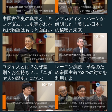
中国古代史の真実と『キ
ラフカディオ・ハーンが
ングダム』…史実がわか
解明した「美しい日本」
れば物語はもっと面白い
の秘密と未来
ユダヤ人とは？なぜ差
レーニン演説…革命のた
別？お金持ち？…『ユダ
め帝国主義の3つの対立を
ヤ人の歴史』に学ぶ
利用せよ