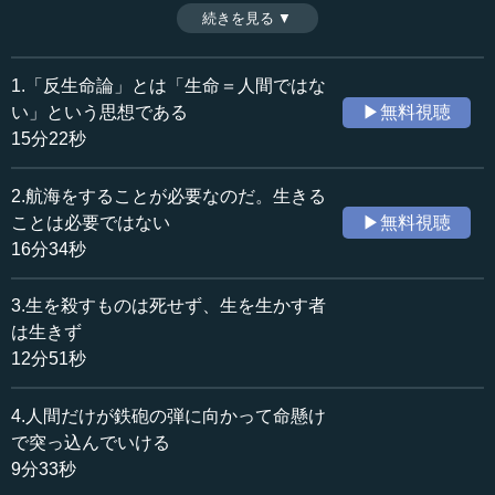
も、この神の喪失をロシアの哲学者ニコライ・ベルジャー
続きを見る ▼
時間：13分12秒
エフは「人間は翼を失ったのだ」と言った。神がいた時
収録日：2024年5月16日
代、魂が翼を持っていたため人間は飛ぶことができたが、
追加日：2024年9月6日
神がいなくなったので、我々はただの肉体になったという
1.「反生命論」とは「生命＝人間ではな
カテゴリー：
ことである。人間にとって最も大切なものは、肉体ではな
い」という思想である
▶無料視聴
哲学・思想
思想・随想
い。肉体を乗り越えた魂に、最大の価値があるということ
15分22秒
である。（全10話中第7話）
≪全文≫
2.航海をすることが必要なのだ。生きる
●文化は全部、魂の価値
ことは必要ではない
▶無料視聴
16分34秒
7番です。これは6番とも近いのですが、「生命は、生命
讃歌によって滅びる」。先ほどから聞いている方はわかる
3.生を殺すものは死せず、生を生かす者
と思います。
は生きず
12分51秒
第1番目は、神と呼ばれる宇宙の中枢エネルギーが人間を
創ったという話です。そして神の意思を尊重して、人間は
4.人間だけが鉄砲の弾に向かって命懸け
独自の文化を創り上げてきた。これは、神話や歴史、世界
の民族史を見れば誰でもわかることです。まず、我々人間
で突っ込んでいける
は、そうやって創られたことを認めないとダメです。
9分33秒