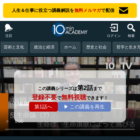
人生＆仕事に役立つ講義解説を
無料メルマガ
で配信
注目
ログイン
検索
芸術と文化
政治と経済
ホーム
歴史と社会
哲学と生き
第2話
この講義シリーズは
まで
登録不要
無料視聴
で
できます！
第1話へ
▶ この講義を再生