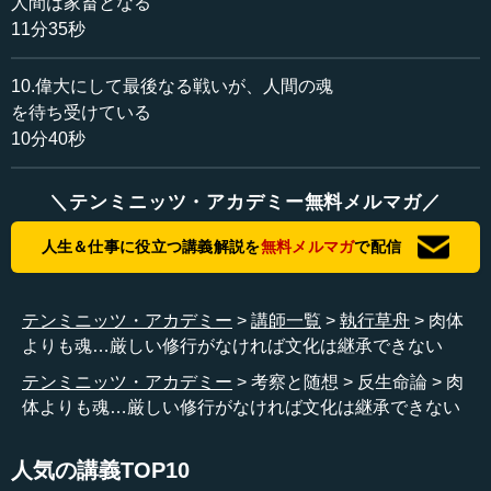
人間は家畜となる
時代とともに少しずつ激しくなる。人間は神を失い、文化
11分35秒
を支える価値も失ってしまった。
10.偉大にして最後なる戦いが、人間の魂
だから、文化の継承は今後できません。文化を継承しよ
うと思っている人は、嫌なことを言いますが、諦めたほう
を待ち受けている
がいい。なぜなら、文化の継承は「修行」によってなされ
10分40秒
てきたからです。
＼テンミニッツ・アカデミー無料メルマガ／
修行とは教えです。師匠から弟子へ、先生から弟子へと
受け継がれてきたのが人類文化です。でも、今はご存じだ
人生＆仕事に役立つ講義解説を
無料メルマガ
で配信
と思いますが、厳しいものはすべて、「パワハラ」「ハラ
スメント」じゃないですが、何にもできません。
テンミニッツ・アカデミー
講師一覧
執行草舟
肉体
ハラスメントでひどいものも、もちろんあります。それ
よりも魂…厳しい修行がなければ文化は継承できない
でも基本的な思想として、人間が継承してきた魂の文化は
テンミニッツ・アカデミー
考察と随想
反生命論
肉
もう終わったのだと捉えています。だって、継承させよう
体よりも魂…厳しい修行がなければ文化は継承できない
としたら、人が嫌がることを押し付けなければならないで
すから。
人気の講義TOP10
人間は、自分が会得するまでは、「教え」は嫌なので