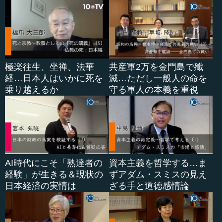
す。一番簡単な例でいえば、バイオリンやピアノの...
極楽往生、坐禅、法華
共産軍2万を金門島で殲
経…日本人はいかに死を
滅…ただし一般人の命を
乗り越えるか
守る軍人の本義を重視
AI時代にこそ「熟達者の
資本主義を哲学する…ま
経験」が生きる＆現状の
ずアダム・スミスの見え
日本経済の実情は
ざる手と道徳感情論