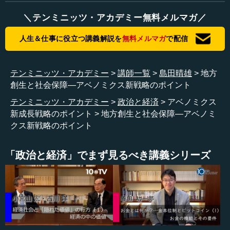
を起点にして、国勢調査を使って２０４０年を予測する
＼テンミニッツ・アカデミー無料メルマガ／
と、子育て世代、子を産める世代となる２０代と３０代の
女性の比率が５割を切る市町村が、８９６になると言うの
人生＆仕事に役立つ講義解説を
無料メルマガ
で配信
です。子育て世代の女性比率が５割を切ると、結婚などの
関係からいろいろ推察して、そういう地域はもう自然に縮
小する以外に道はなくなり、あと２０年もすると本当に消
テンミニッツ・アカデミー
講師一覧
島田晴雄
地方
滅してしまうのだろうと思います。
創生と社会保障―アベノミクス新戦略のポイント
テンミニッツ・アカデミー
政治と経済
アベノミクス
新成長戦略のポイント
地方創生と社会保障―アベノミ
●出生率引き上げで人口１億人を目指す
クス新戦略のポイント
この前、私が学長を務める大学との関係で青森の弘前市
「政治と経済」でまず見るべき講義シリーズ
に行ったのですが、非常に立派な町なのですけれども、弘
前は「消滅都市」と予告されているのですね。何しろ８９
６もの市町村が消滅ですから、これは大変なインパクトを
生んで、さすがに安倍政権も座視できなくなったのです。
何とかしましょう、地方創生だ、と言い出したわけです。
そして、経済財政諮問会議でだいぶ元気のいい意見が出