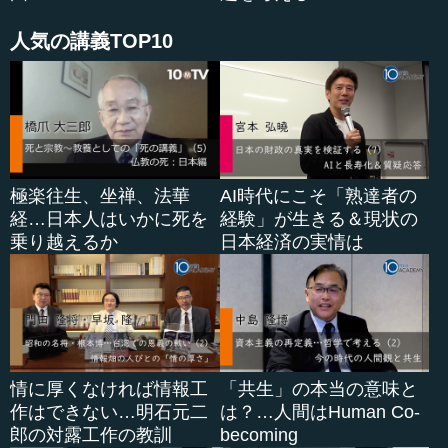
そして２０１５年１月、国が「長期ビジョン」を発表...
人気の講義TOP10
極楽往生、坐禅、法華
AI時代にこそ「熟達者の
経…日本人はいかに死を
経験」が生きる＆現状の
乗り越えるか
日本経済の実情は
情に厚くなければ情報工
「共生」の本当の意味と
作はできない…明石元二
は？…人間はHuman Co-
郎の対露工作の教訓
becoming