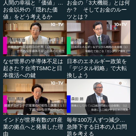
人間の幸福と「価値」…
お金の「3大機能」とは何
て、日本の人口を、２０６０年には１億人に維持すべし、
お金以外の「隠れた価
か？ そしてお金のルー
と提言しました。現状はどういうことになっているかと言
値」をどう考えるか
ツとは？
うと、２０１５年で１億２７００万人くらいです。１０年
単位で計算すると、５０年後には実は８６００万人になる
という計算になっているのです。
これを１億人にすると言って、どうしたらできると思い
ますか。今の出生率は１．４３ぐらいですが、これを２．
０７まで引き上げなければいけないのです。絵に描いた餅
なぜ世界の半導体不足は
日本のエネルギー政策を
のようなものですけれども、真面目にこういうことを議論
起きた？台湾TSMCと日
「デジタル戦略」で大転
しているのです。
本復活への鍵
換しよう
●地方創生の「長期ビジョン」と「総合戦略」
とにかく、人口減少対策をして地方創生をやりましょ
う、ということになって、 石破茂さんが地方創生担当大臣
インドが世界有数のIT産
毎年100万人ずつ減少…
になり、２０１４年９月に地方創生本部が設置されまし
業の拠点へと発展した理
急降下する日本の人口問
た。また、地方創生法が２０１４年１１月に出来ました。
由
題を考える