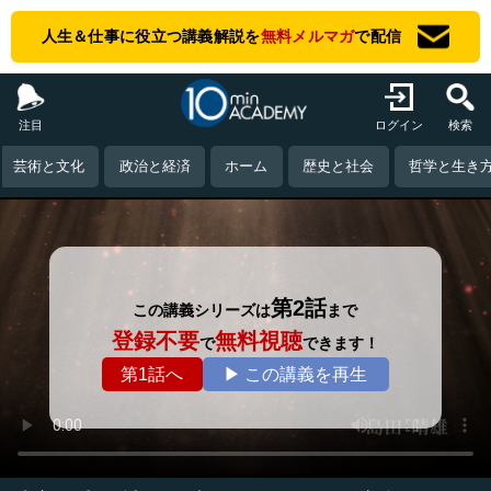
人生＆仕事に役立つ講義解説を
無料メルマガ
で配信
注目
ログイン
検索
芸術と文化
政治と経済
ホーム
歴史と社会
哲学と生き
第2話
この講義シリーズは
まで
登録不要
無料視聴
で
できます！
第1話へ
▶ この講義を再生