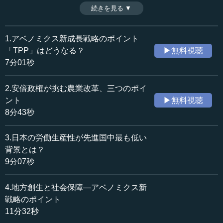
れわれは次世代のために、日本の未来のために今、アベノ
続きを見る ▼
時間：11分32秒
ミクス新成長戦略を正しく理解する必要がある。（２０１
収録日：2015年1月27日
５年１月２６日開催島田塾第１２０回勉強会島田晴雄会長
追加日：2015年2月25日
講演「年頭所感 アベノミクス ２年間の経験とこれから
1.アベノミクス新成長戦略のポイント
カテゴリー：
の日本経済」より、全１０話中第６話目）
「TPP」はどうなる？
▶無料視聴
政治
政策
7分01秒
社会・福祉
社会保障
2.安倍政権が挑む農業改革、三つのポイ
≪全文≫
ント
▶無料視聴
●市町村数の消滅に歯止め！ 地方創生は急務
8分43秒
アベノミクス新成長戦略の次のポイントは、地方創生で
3.日本の労働生産性が先進国中最も低い
す。これは、急に浮上してきた大戦略と言われています
背景とは？
が、一番インパクトを与えたのは、増田レポートです。岩
9分07秒
手県知事だった増田寛也さんが、実は、２０１４年５月の
日本創成会議に、こういうレポートを出しました。
4.地方創生と社会保障―アベノミクス新
戦略のポイント
今、日本全国には１８００弱の市町村があるのですが、
11分32秒
現状、やはり全国各地から東京に人口がじわじわと動いて
いるのです。その人口移動のパターンを前提に２０１０年