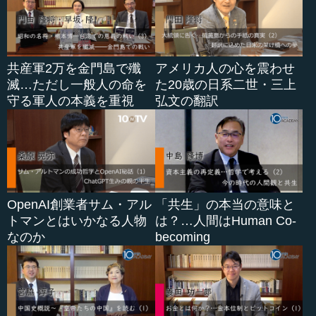
共産軍2万を金門島で殲
アメリカ人の心を震わせ
滅…ただし一般人の命を
た20歳の日系二世・三上
守る軍人の本義を重視
弘文の翻訳
OpenAI創業者サム・アル
「共生」の本当の意味と
トマンとはいかなる人物
は？…人間はHuman Co-
なのか
becoming