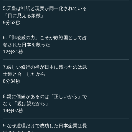
い時間をかけて、日本人はやり遂げたと思っています。そ
うして一つの家族を築き上げることによって、日本は大家
5.天皇は神話と現実が同一化されている
族制度をずっと続けて、それが明治まで来たのです。われ
「目に見える象徴」
われは今でも意識的には大家族制度がなんとなくありま
9分52秒
す。その宗家が天皇家です。
6.「御稜威の力」こそが敗戦国として占
これをどのようにやったかというと、家族が愛の集団で
領された日本を救った
はないことを日本は古代から認めたのです。正しいもので
12分31秒
もない。楽しい関係でもない。もっとドロドロした違う集
団として、今流に話すと遺伝子関係によって肉体の継続が
7.厳しい修行の禅が日本に残ったのは武
行われる一つの家柄を作る。そのようなものとして機能す
士道と合一したから
るものを日本は作り上げた。
8分34秒
世界の文明史をずっと見ると、ローマ帝国と古代ギリシ
ャ、バラモン教や古代インド哲学、があった頃、ヒンズー
8.親に価値があるのは「正しいから」で
教ができる前のインド、そこでは日本の大家族に近い家族
なく「親は親だから」
制度がけっこうできていました。文献を見るとわかりま
14分07秒
す。
9.なぜ道理だけで成功した日本企業は長
ところが、この大家族制度的な考え方を明治まで維持