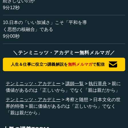
続きしないのか
し、今も少しは残っているのは日本だけです。昔からの大
9分12秒
家族制は法律で変えられましたが、われわれの心の中には
まだ残っています。
10.日本の「いい加減さ」こそ「平和を導
く思想の核融合」である
調べるとわかりますが、これがどういうことかというと
9分00秒
「秩序と情念」です。親の権威とは「正しいから親に権威
がある」とか「親が尊いから権威がある」ではありませ
ん。「親は親だから価値がある」。子どものほうも、親が
＼テンミニッツ・アカデミー無料メルマガ／
立派な人だから親を愛しているという人は、昔はいません
でした。親だから愛しているのです。
人生＆仕事に役立つ講義解説を
無料メルマガ
で配信
―― なるほど。親だから愛していると。
テンミニッツ・アカデミー
講師一覧
執行草舟
親に
執行 それを私は「秩序と情念」と言ったのです。親が正
価値があるのは「正しいから」でなく「親は親だから」
しいから親を好きというのは当たり前のことです。今の日
テンミニッツ・アカデミー
考察と随想
日本文化の世
本もそうだし、今の西洋も全部そうです。親が正しい人の
界的特徴
親に価値があるのは「正しいから」でなく
場合、みんな親が好きで、これは当たり前。でも昔の日本
「親は親だから」
は、調べるとわかりますが、親がバカでも、間違っていて
も、犯罪者でも、親が好きでした。親だから。こういう制