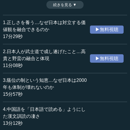
く、「親は親だから価値がある」という、問答無用の制度
続きを見る ▼
時間：14分07秒
でもある。これはある意味では、人間の持つ長所と短所を
収録日：2025年10月23日
「両方認める」大きな心ということでもあった。（全10話
追加日：2026年2月6日
中第8話）
1.正しさを養う…なぜ日本は対立する価
カテゴリー：
※インタビュアー：神藏孝之（テンミニッツ・アカデミー
値観を融合できるのか
▶無料視聴
哲学・思想
思想・随想
論説主幹）
17分29秒
≪全文≫
2.日本人が武士道で成し遂げたこと…高
●親は親だから価値がある――日本の大家族の根源
貴と野蛮の融合と体現
▶無料視聴
「秩序と情念」
11分08秒
執行 もう一つは、7番目の大家族です。家族制度のあり方
3.蔭位の制という知恵…なぜ日本は2000
として、世界最大の家族制度を築き上げたのは、私は日本
年も体制が壊れないのか
文明だと思っています。どういうことかというと、「秩序
15分57秒
と情念」、それから「人生と沈黙」、それと「忍ぶ恋と愛
欲」。
4.中国語を「日本語で読める」ようにし
た漢文訓読の凄さ
このような対立した全く違う概念を一つの家族の中で、
13分12秒
正しいあり方として全部受け入れた、これを縄文時代に長