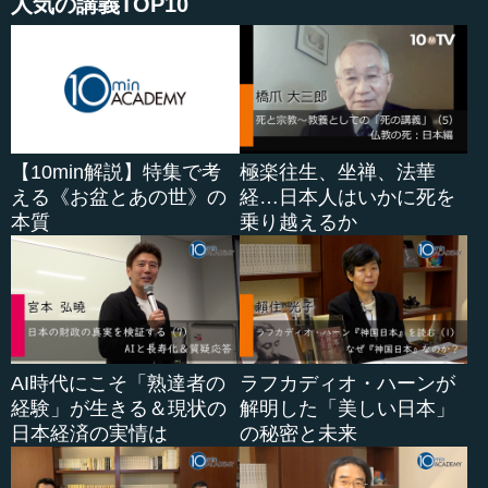
人気の講義TOP10
度を作り上げて成功したのが日本なのです。...
【10min解説】特集で考
極楽往生、坐禅、法華
える《お盆とあの世》の
経…日本人はいかに死を
本質
乗り越えるか
AI時代にこそ「熟達者の
ラフカディオ・ハーンが
経験」が生きる＆現状の
解明した「美しい日本」
日本経済の実情は
の秘密と未来