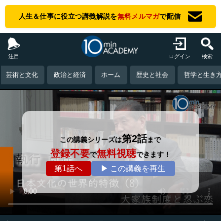
人生＆仕事に役立つ講義解説を
無料メルマガ
で配信
注目
ログイン
検索
芸術と文化
政治と経済
ホーム
歴史と社会
哲学と生き
第2話
この講義シリーズは
まで
登録不要
無料視聴
で
できます！
第1話へ
▶ この講義を再生