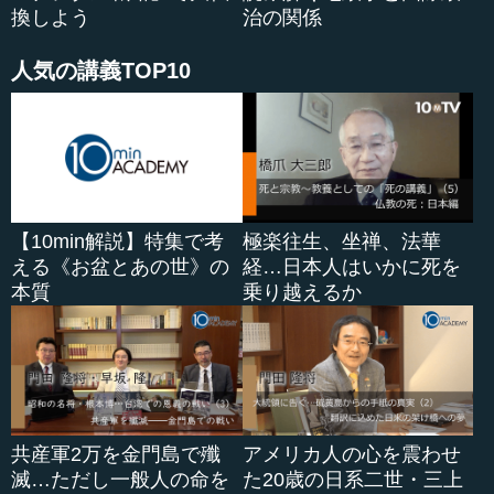
換しよう
治の関係
人気の講義TOP10
【10min解説】特集で考
極楽往生、坐禅、法華
える《お盆とあの世》の
経…日本人はいかに死を
本質
乗り越えるか
共産軍2万を金門島で殲
アメリカ人の心を震わせ
滅…ただし一般人の命を
た20歳の日系二世・三上