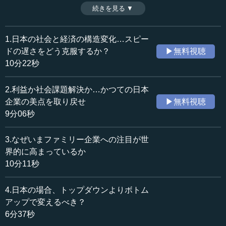
ヒントを鋭く探っていく講義シリーズ。インターネットや
続きを見る ▼
時間：10分22秒
AI技術の発展で社会の情報伝達構造は大きく変わった。誰
収録日：2025年12月9日
もが即座に情報を得られる「フラット化」の時代に、従来
追加日：2026年1月28日
の日本の組織の「ヒエラルキー」や「無謬性の原則」では
1.日本の社会と経済の構造変化…スピー
カテゴリー：
あまりにスピードが遅すぎる。また、従来の民主主義の意
ドの遅さをどう克服するか？
▶無料視聴
金融・経済
経済政策
思決定システムもスピードの遅さが懸念される。これは民
10分22秒
主主義が技術革新を十分に取り入れられていないことを意
教育
教育一般
味する。独裁などに陥るのではなく、いかに民主主義をバ
2.利益か社会課題解決か…かつての日本
ージョンアップして意思決定スピードを上げられるのだろ
≪全文≫
企業の美点を取り戻せ
▶無料視聴
うか。（全4話中第1話）
●情報伝達構造の大転換―フラット化がすべてを塗り
9分06秒
変える
3.なぜいまファミリー企業への注目が世
今回は少し大きなタイトルで、これからの社会・経済の
界的に高まっているか
構造変化ということで、少し私が考えている大きな流れと
10分11秒
いうか、大きな変化の特徴をお話しできればと思っており
ます。質疑応答もあるので、1時間ぐらいお話しさせていた
4.日本の場合、トップダウンよりボトム
だいて、その後、皆さんからまたご質問をお受けできれば
アップで変えるべき？
と思っておりますので、よろしくお願いいたします。
6分37秒