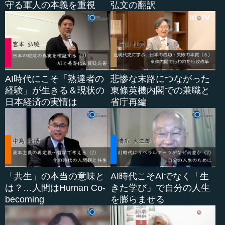
守る軍人の本義を重視
弘文の翻訳
AI時代にこそ「熟達者の
悲惨な末路につながった
経験」が生きる＆現状の
東條英機内閣での兼職と
日本経済の実情は
省庁再編
「共生」の本当の意味と
AI時代こそAIでなく「生
は？…人間はHuman Co-
きた学び」で自分の人生
becoming
を膨らませる