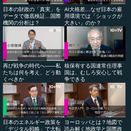
日本の財政の「真実」を
AI大格差…なぜ日本の雇
それはネットができて、これは政府の会議でもよく言っ
データで徹底検証…国際
用環境では「ショックが
たのですけれど、メールでみんなにccで全て情報が送れる
機関の分析は？
大きい」のか？
ようになった以上、ヒエラルキーな情報伝達構造はあまり
意味がないのです。
昔は、覚えていらっしゃる方もいるのかもしれませんけ
れど、今でもある会社はありますけれど、順番に（例え
ば）係長が判を押して、課長が押して、部長が押して、役
員が押して、社長が最後判を押して、それでようやく全員
再び戦争の時代へ――私
核保有する国連常任理事
の意思決定が（終わる、つまり）、これでいいですね、み
たちは何を考え、どう動
国は、むしろ安心して戦
たいになっていくということです。こういうことでいく
くべきか
争できる
と、（それでも）社長が全部の判を押すわけにいかないか
ら、社長が判を押すレベル、部長が判を押すレベル、課長
が判を押すレベルと決めるけれど、いずれにしてもヒエラ
ルキー...
日本のエネルギー政策を
ヨーロッパとは？地図で
「デジタル戦略」で大転
読み解く地政学と国際政