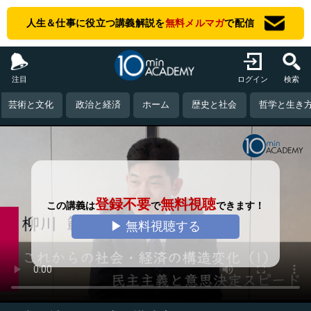
人生＆仕事に役立つ講義解説を
無料メルマガ
で配信
注目
ログイン
検索
芸術と文化
政治と経済
ホーム
歴史と社会
哲学と生き
登録不要
無料視聴
この講義は
で
できます！
▶ 無料視聴する