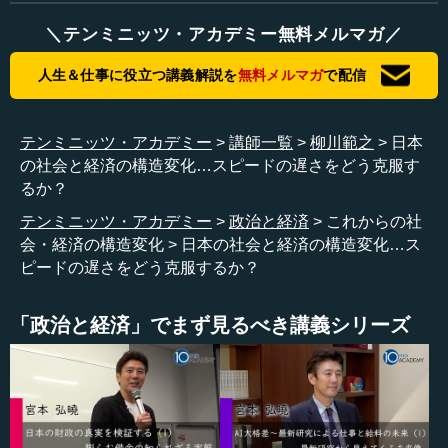
今回、申し上げたいここでの話は技術革新が起きている
中で、意思決定システムが本当は変わっていかなければい
＼テンミニッツ・アカデミー無料メルマガ／
けないのに、かなり遅れている、あるいはそれをどう変え
ていいかよく分からないという課題を抱えていると考える
人生＆仕事に役立つ講義解説を
無料メルマガ
で配信
からです。
ここ（スライド）に書きましたけれど、情報伝達構造の
テンミニッツ・アカデミー
講師一覧
柳川範之
日本
イノベーションが起きて、社会のシステムは明らかに構造
の社会と経済の構造変化…スピードの遅さをどう克服す
変化を起こしているのだと思うのです。それが皆さんに分
るか？
かりやすい話でいけば、企業組織は変えなければいけない
テンミニッツ・アカデミー
政治と経済
これからの社
ということでDXといわれているわけです。DXということ
会・経済の構造変化
日本の社会と経済の構造変化…ス
は、本当はDigital Transformationなので、組織そのものを変
ピードの遅さをどう克服するか？
えていかなければいけないのですけれど、なかなか日本企
業の場合、組織そのものを変えるというよりは技術導入だ
「政治と経済」でまず見るべき講義シリーズ
けで終わってしまっているという現状問題はあるのです。
ただ現状問題は脇に置いておくと、情報伝達構造が変わ
ったから、組織は変わらなければいけないし、権限の配分
構造をすごく変えていかないと企業は生き残れないとみん
な思っているわけです。