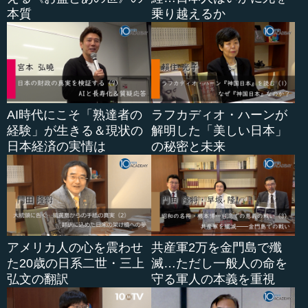
ウルのメイ...
本質
乗り越えるか
AI時代にこそ「熟達者の
ラフカディオ・ハーンが
経験」が生きる＆現状の
解明した「美しい日本」
日本経済の実情は
の秘密と未来
アメリカ人の心を震わせ
共産軍2万を金門島で殲
た20歳の日系二世・三上
滅…ただし一般人の命を
弘文の翻訳
守る軍人の本義を重視