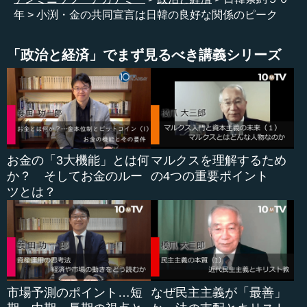
韓国に行ったのは１９７９年で、朴正煕政権時代の最後で
年
小渕・金の共同宣言は日韓の良好な関係のピーク
すから、そんなにものすごく古いわけではないです。それ
から、全斗煥大統領の頃の１９８１～８２年に１年間留学
「政治と経済」でまず見るべき講義シリーズ
しています。
実は、誤解されている方も多いのですが、私はソウル特
派員をやったことがありません。よく、韓国通だ、とも言
われますが、そういう意味では、韓国のことを本当にいろ
いろと知っているわけではないのです。ただ、政治部に在
籍して外交を見てきましたし、留学等々を機会にいろいろ
お金の「3大機能」とは何
マルクスを理解するため
なお付き合いも若干あったということで、日韓関係に関し
か？ そしてお金のルー
の4つの重要ポイント
ては、ずっとウォッチしてきたという自負がありますし、
ツとは？
それを著書などにも書いています。
そういう意味で、少し総ざらいをすると、本年は日韓国
交正常化から５０年です。そして、戦後７０年ですから、
戦後２０年目にして初めて国交ができたということです。
つまり、植民地解放から２０年も国交がなかったというこ
市場予測のポイント…短
なぜ民主主義が「最善」
とです。今、考えると、少し信じ難いですね。