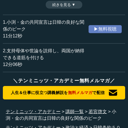
説する。（前編）
続きを見る ▼
時間：11分12秒
収録日：2015年1月29日
追加日：2015年6月18日
1.小渕・金の共同宣言は日韓の良好な関
カテゴリー：
係のピーク
▶無料視聴
政治
外交
11分12秒
≪全文≫
2.支持母体や世論を説得し、両国が納得
●戦後２０年間国交がなかった日韓
できる道筋を付ける
12分06秒
―― 若宮さんは、朝日新聞の中で初めて韓国に留学さ
れ、ハングルを学ばれ、かつ、韓国のテレビに出演して討
＼テンミニッツ・アカデミー無料メルマガ／
論までされるという、日本の知識人の中では例外的な人だ
と思います。しかも、軍事政権から始まって、日韓関係を
人生＆仕事に役立つ講義解説を
無料メルマガ
で配信
ずっと長い間見守られ、若宮さんほど文脈を見てこられた
人はいないと思うのです。ちょうど今年は日韓条約５０年
ですので、そのあたりからお話しいただければと思いま
テンミニッツ・アカデミー
講師一覧
若宮啓文
小
す。
渕・金の共同宣言は日韓の良好な関係のピーク
若宮 今、過分なお言葉をいただきましたが、私が初めて
テンミニッツ・アカデミー
政治と経済
日韓条約５０