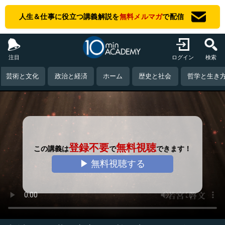
人生＆仕事に役立つ講義解説を
無料メルマガ
で配信
注目
ログイン
検索
芸術と文化
政治と経済
ホーム
歴史と社会
哲学と生き
登録不要
無料視聴
この講義は
で
できます！
▶ 無料視聴する