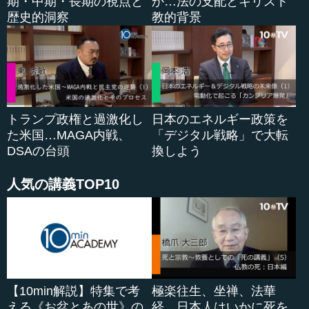
期・中期・長期の視点と
か…法の支配とキリスト
歴史的洞察
教的背景
この間に李承晩ラインが敷かれ、竹島が韓国側に行っ
て、李承晩ラインを越えると漁船がずいぶん拿捕されたな
どというのが、私の子どもの頃の記憶です。それはある程
度整理されたのですが、交渉に１４年もかかって、ついに
１９６５年に国交正常化できたわけです。
トランプ政権と過激化し
日本のエネルギー政策を
●第１期は軍事政権時代～反共で手を結んだ日韓
た米国…MAGA内戦、
「デジタル戦略」で大転
DSAの台頭
換しよう
若宮 それで、私なりにこの５０年について考えてみる
人気の講義TOP10
と、国交正常化前を含めれば四つの時期になりますが、正
常化以降を三つの時期に分けるのが一番分かりやすいと思
っています。大きく分ければ二つです。
第１期は、条約ができて、民主化が達成されるまでの軍
事政権の時代です。朴正煕政権時代に条約ができますが、
当時の韓国では日韓国交に反対する世論が渦巻いて、もう
【10min解説】特集で考
極楽往生、坐禅、法華
今の比ではないほどのものすごいデモが起こりました。ソ
える《お盆とあの世》の
経…日本人はいかに死を