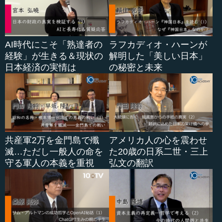
小林 そう。全く帝王学をやっていませんからね。
それと、ある大きさによって求められる社長のパターン
が違ってくると思うのです。単一の種類の事業で１０００
AI時代にこそ「熟達者の
ラフカディオ・ハーンが
億の規模を牛耳っていく社長と、１兆円の会社を牛耳るの
経験」が生きる＆現状の
解明した「美しい日本」
に合っている人、というようにです。
日本経済の実情は
の秘密と未来
当社の場合、もう４兆円になりますから、４兆円のホー
ルディングの社長と...
共産軍2万を金門島で殲
アメリカ人の心を震わせ
滅…ただし一般人の命を
た20歳の日系二世・三上
守る軍人の本義を重視
弘文の翻訳