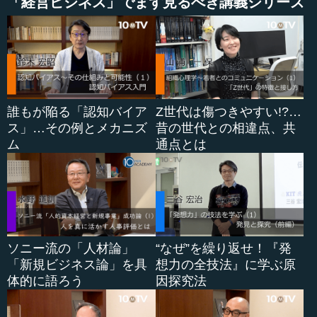
「経営ビジネス」でまず見るべき講義シリーズ
小林 まず時代状況の変化が激しいですし、やはり最終的
には、まさにサスティナブルな会社を構築して、それに最
も強く臨めるリーダーに足る人間を選ぶしかないではない
ですか。
誰もが陥る「認知バイア
Z世代は傷つきやすい!?…
そこで、私心は一切なくして、そもそも長期的に見たこ
ス」…その例とメカニズ
昔の世代との相違点、共
の会社の方向性や時代とのマッチ、時代感性のある人間
ム
通点とは
で、かつ、そこそこの強いリーダーシップを持ってやれる
人を選ぶのは、なかなか難しいですね。いや、自分も含め
てそれほど簡単ではないですよ、選ぶのは。
―― 小林社長の場合、東大の大学院にいたときに、イス
ラエル、そして、さらにイタリアのピサの大学に行かれ
て、当時の時代の中でまるで違う自分の生き方を、世の中
ソニー流の「人材論」
“なぜ”を繰り返せ！『発
の生き方にならう形ではなく決められてきたと言えると思
「新規ビジネス論」を具
想力の全技法』に学ぶ原
います。小林社長に時代が追いついてきた感じがするので
体的に語ろう
因探究法
す。