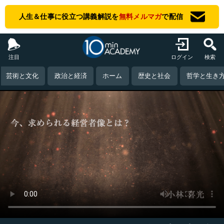
人生＆仕事に役立つ講義解説を
無料メルマガ
で配信
注目
ログイン
検索
芸術と文化
政治と経済
ホーム
歴史と社会
哲学と生き