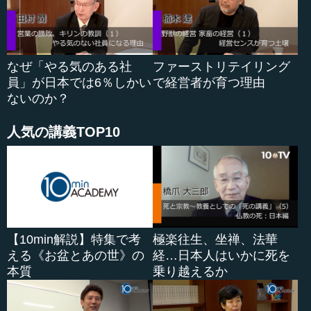
ですが、これからのリーダーは、やはり早い段階から自
分で自分の生き方を決めて、行動まで含めてやっていない
と難しいですよね。皆が分かった頃に動いたら、もう事は
終わっています。
なぜ「やる気のある社
ファーストリテイリング
員」が日本では6％しかい
で経営者が育つ理由
小林 もう終わっていますよね。でも、逆に自分で決めた
ないのか？
ことでも成功するかどうか分からないですから。もちろ
ん、動かないことが一番危険だとは思いますが、結局、強
人気の講義TOP10
いことを二つ三つ持っていて、本当にかたくなにそこを頑
張るという人も結果を出していますしね。その辺りを「ど
ちらが良い」というのは、非常に難しいと思います。
●求められる社長のパターンは企業サイズによって異
なる
【10min解説】特集で考
極楽往生、坐禅、法華
える《お盆とあの世》の
経…日本人はいかに死を
―― しかし、日本の場合は、経営者層をきっちり育てて
本質
乗り越えるか
きたわけでもないですよね。