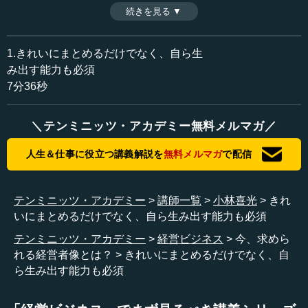
能力は変わってくる」と語る。経営者に普遍的に求められ
続きを見る ▼
時間：7分36秒
る要件、さまざまな条件下で変わってくる要件など、複数
収録日：2014年9月1日
の視点を交えながらグローバル時代の経営者像を探る。
追加日：2015年4月2日
1.きれいにまとめるだけでなく、自ら生
カテゴリー：
み出す能力も必須
ビジネス・経営
グローバル化
7分36秒
教育
リーダー教育
＼テンミニッツ・アカデミー無料メルマガ／
≪全文≫
●難しくて悩ましい後継者選び
人生＆仕事に役立つ講義解説を
無料メルマガ
で配信
―― 経営者として次の人を選ぶとき、セオリーで選ぶの
はやはり非常に難しくなっていますね。
テンミニッツ・アカデミー
講師一覧
小林喜光
きれ
いにまとめるだけでなく、自ら生み出す能力も必須
小林 非常に難しくなっていますね。ですから、頭の中の
テンミニッツ・アカデミー
経営ビジネス
今、求めら
７割か８割はいつも後継者を誰にしようかを考えながら、
れる経営者像とは？
きれいにまとめるだけでなく、自
毎日違う人を考えているというのが、まさに率直な思いで
ら生み出す能力も必須
す。考えが行ったり来たりしていますね。
―― しかし、変数がすごく増えてきていますよね。